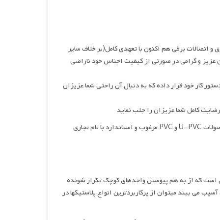
رق و اتصالات برقي هم اكنون با تعهدي كامل(بر خلاف ساير
 عزيز و گرامي در صورتي از كيفيت اجناس خود ناراضي
ستور كار خود قرار داده كه به دنبال آن راحتي شما عزيزان
 رضايت كامل شما عزيزان را جلب نمايد
توليدي تهران پوليكا با همفكري آزمايشگاه هاي همكار اداره استاندارد توانسته است محصولات U-PVC و PVC مرغوب و استاندارد با نام تجاري
 بزرگی است که از به هم پیوستن واحدهای کوچک تکرار شونده
سیب می بیند میتوان از پرکاربردترین انواع پلاستیک‏ها در