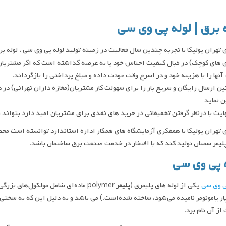
 برق | لوله پی وی سی
 تهران پوليكا با تجربه چندين سال فعاليت در زمينه توليد لوله پی وی سی ، لوله ب
 هاي كوچك) در قبال كيفيت اجناس خود پا به عرصه گذاشته است كه اگر مشتريان
 آنها را با هزينه خود و در اسرع وقت عودت داده و مبلغ پرداختي را بازگرداند.
ن ارسال رايگان و سريع بار را براي سهولت كار مشتريان(مغازه داران تهراني) در د
ين نمايد
هايت با درنظر گرفتن تخفيفاتي در خريد هاي نقدي براي مشتريان اميد دارد بتواند
يمر سمنان توليد كند كه با افتخار در خدمت صنعت برق ساختمان باشد.
 پی وی سی
ی وی سی
یکی از لوله های پلیمری (
پلیمر
polymer ماده‌ای شامل مولکول‌های
ار یامونومر نامیده می‌شود، ساخته شده‌است.) می باشد و به دلیل این که به سختی آ
ز آن نام برد.