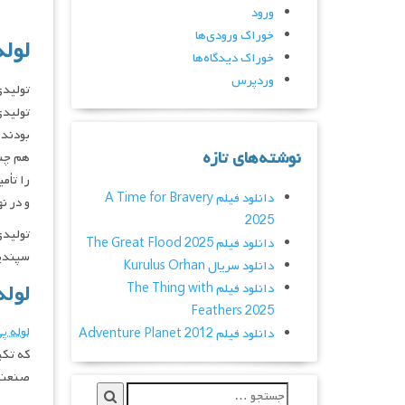
ورود
خوراک ورودی‌ها
لوله
خوراک دیدگاه‌ها
وردپرس
توليدي
توليدي
بودند،
نوشته‌های تازه
هم چني
را تأم
دانلود فیلم A Time for Bravery
و در ن
2025
دانلود فیلم The Great Flood 2025
سپندپل
دانلود سریال Kurulus Orhan
دانلود فیلم The Thing with
لوله
Feathers 2025
لوله پ
دانلود فیلم Adventure Planet 2012
که تکپ
صنعت ا