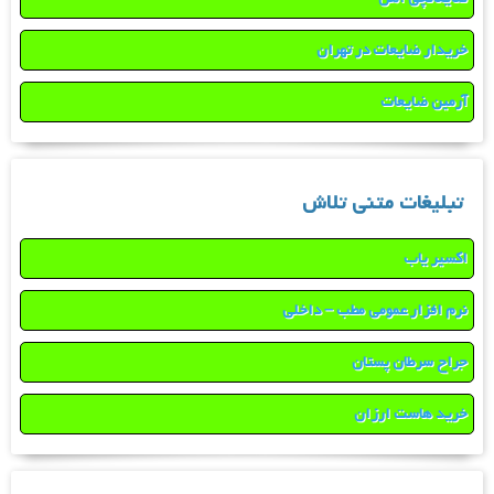
خریدار ضایعات در تهران
آرمین ضایعات
تبلیغات متنی تلاش
اکسیر یاب
نرم افزار عمومی مطب – داخلی
جراح سرطان پستان
خرید هاست ارزان