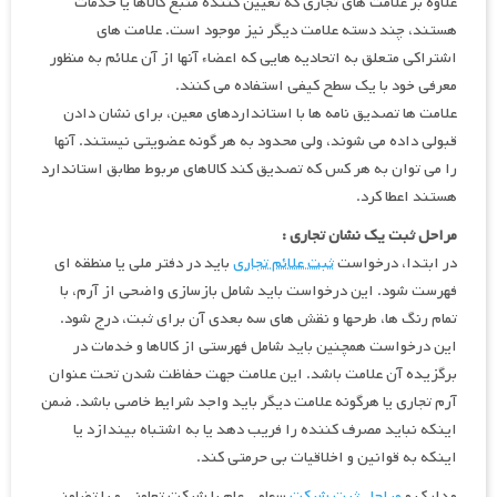
علاوه بر علامت های تجاري كه تعیین كننده منبع كالاها يا خدمات
هستند، چند دسته علامت ديگر نيز موجود است. علامت های
اشتراكي متعلق به اتحاديه هايي كه اعضاء آنها از آن علائم به منظور
معرفي خود با يك سطح كيفي استفاده مي كنند.
علامت ها تصديق نامه ها با استانداردهاي معين، براي نشان دادن
قبولي داده مي شوند، ولي محدود به هر گونه عضويتي نيستند. آنها
را مي توان به هر كس كه تصديق كند كالاهاي مربوط مطابق استاندارد
هستند اعطا كرد.
مراحل ثبت یک نشان تجاری :
در ابتدا، درخواست
ثبت علائم تجاری
بايد در دفتر ملي يا منطقه اي
فهرست شود. اين درخواست بايد شامل بازسازي واضحي از آرم، با
تمام رنگ ها، طرحها و نقش هاي سه بعدي آن براي ثبت، درج شود.
اين درخواست همچنين بايد شامل فهرستي از كالاها و خدمات در
برگزيده آن علامت باشد. اين علامت جهت حفاظت شدن تحت عنوان
آرم تجاري يا هرگونه علامت ديگر بايد واجد شرايط خاصي باشد. ضمن
اينكه نبايد مصرف كننده را فريب دهد يا به اشتباه بيندازد يا
اينكه به قوانين و اخلاقيات بي حرمتي كند.
مدارک و
مراحل ثبت شرکت
سهامی عام با شرکت تعاونی و یا تضامنی