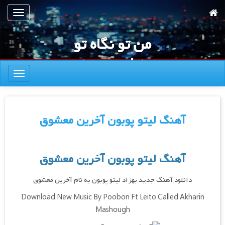
رش
تعویض
ه
ناوبری
حتوای
من تو نگاه تو
صلی
دنیامو میبینم
تعویض
ناوبری
آهنگ لیتو پوبون آخرین معشوق
آهنگ لیتو پوبون آخرین معشوق
دانلود آهنگ جدید بهزاد لیتو پوبون به نام آخرین معشوق
Download New Music By Poobon Ft Leito Called Akharin
Mashough