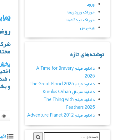
ورود
خوراک ورودی‌ها
نمای
خوراک دیدگاه‌ها
وردپرس
روغن
شرکت
مختل
نوشته‌های تازه
پخش 
دانلود فیلم A Time for Bravery
اختی
2025
،
ضد 
دانلود فیلم The Great Flood 2025
و بش
دانلود سریال Kurulus Orhan
دانلود فیلم The Thing with
Feathers 2025
دانلود فیلم Adventure Planet 2012
اگه