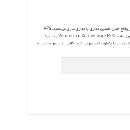
VPS
امکان دسترسی root و نصب نرم‌افزارهای سیستمی را فراهم میکند. با استفاده از فن آوری مانندXen، vmware ESXI یا Virtuozzo و با بهره
ای قدرتمند و پیشرفته، یک سرور فیزیکی به چندین VPS با امکانات یکسان یا متفاوت تقسیم می شود. گاهی از سرور مجازی به