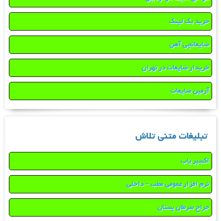
خرید بک لینک
ضایعاتچی آهن
خریدار ضایعات در تهران
آرمین ضایعات
تبلیغات متنی تلاش
اکسیر یاب
نرم افزار عمومی مطب – داخلی
جراح سرطان پستان