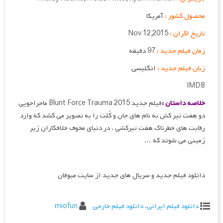
محصول کشور :
آمریکا
تاریخ اکران :
Nov 12,2015
زمان فیلم جدید :
97 دقیقه
زبان فیلم جدید :
انگلیسی
IMDB
خلاصه داستان :
فیلم جدید Blunt Force Trauma 2015 ماجراجویی
دو هفت تیر کش به نام های جان و کُلت را به تصویر می کشد که وارد
رقابت های خطرناک هفت‌ تیرکشی ، در دنیای مخوف خلافکاران زیر
زمینی می شوند که …
دانلود فیلم جدید و سریال های جدید از سایت میوفان
دانلود فیلم ایرانی
،
دانلود فیلم خارجی
miofun