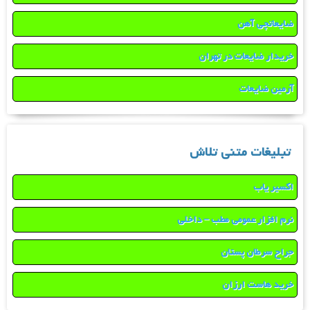
ضایعاتچی آهن
خریدار ضایعات در تهران
آرمین ضایعات
تبلیغات متنی تلاش
اکسیر یاب
نرم افزار عمومی مطب – داخلی
جراح سرطان پستان
خرید هاست ارزان