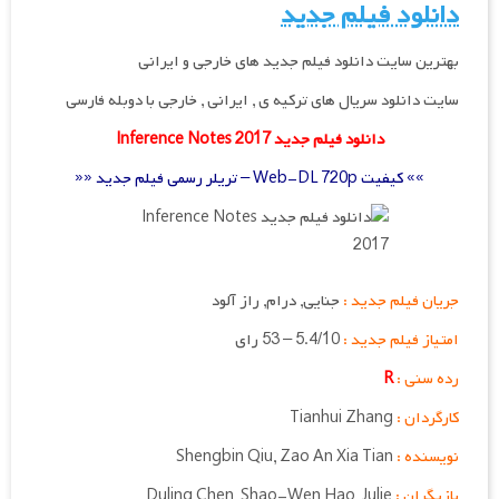
دانلود فیلم جدید
بهترین سایت دانلود فیلم جدید های خارجی و ایرانی
سایت دانلود سریال های ترکیه ی , ایرانی , خارجی با دوبله فارسی
دانلود فیلم جدید Inference Notes 2017
»» کیفیت Web-DL 720p – تریلر رسمی فیلم جدید ««
جریان فیلم جدید :
جنایی, درام, راز آلود
امتیاز فیلم جدید :
5.4/10 – 53 رای
رده سنی :
R
کارگردان :
Tianhui Zhang
نویسنده :
Zao An Xia Tian
,
Shengbin Qiu
بازیگران :
Duling Chen, Shao-Wen Hao, Julie