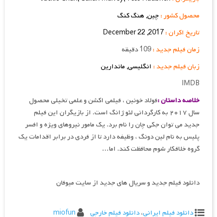
محصول کشور :
چین, هنگ کنگ
تاریخ اکران :
2017, 22 December
زمان فیلم جدید :
109 دقیقه
زبان فیلم جدید :
انگلیسی, ماندارین
IMDB
خلاصه داستان :
فولاد خونین ، فیلمی اکشن و علمی تخیلی محصول
سال ۲۰۱۷ به کارگردانی لئو ژانگ است. از بازیگران این فیلم
جدید می توان جکی چان را نام برد. یک مامور نیروهای ویژه و افسر
پلیس به نام لین دونگ ، وظیفه دارد تا از فردی در برابر اقدامات یک
گروه خلافکار شوم محافظت کند. اما…
دانلود فیلم جدید و سریال های جدید از سایت میوفان
دانلود فیلم ایرانی
،
دانلود فیلم خارجی
miofun