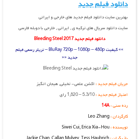
دانلود فیلم جدید
بهترین سایت دانلود فیلم جدید های خارجی و ایرانی
سایت دانلود سریال های ترکیه ی , ایرانی , خارجی با دوبله فارسی
دانلود فیلم جدید Bleeding Steel 2017
»» کیفیت BluRay 720p – 1080p – 480p – تریلر رسمی فیلم
جدید ««
جریان فیلم جدید :
اکشن, علمی- تخیلی, هیجان انگیز
امتیاز فیلم جدید :
5.3/10 – 1,820 رای
رده سنی :
14A
کارگردان :
Leo Zhang
نویسنده :
Erica Xia-Hou
,
Siwei Cui
بازیگران :
Tess Haubrich
,
Callan Mulvey
,
Jackie Chan