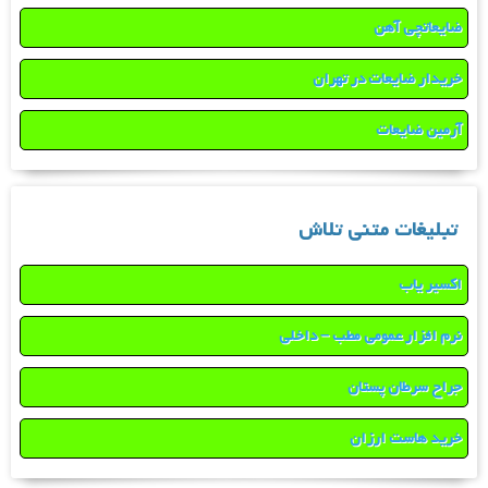
ضایعاتچی آهن
خریدار ضایعات در تهران
آرمین ضایعات
تبلیغات متنی تلاش
اکسیر یاب
نرم افزار عمومی مطب – داخلی
جراح سرطان پستان
خرید هاست ارزان