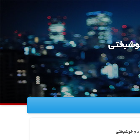
خوشبختی
نام
خوشبختی