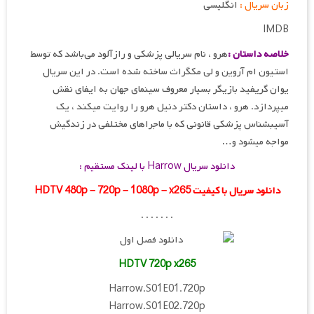
زبان سریال :
انگلیسی
IMDB
خلاصه داستان :
هرو ، نام سریالی پزشکی و رازآلود می‌باشد که توسط
استیون ام آروین و لی مک‎گراث ساخته شده است. در این سریال
یوان گریفید بازیگر بسیار معروف سینمای جهان به ایفای نقش
می‎پردازد. هرو ، داستان دکتر دنیل هرو را روایت می‎کند ، یک
آسیب‎شناس پزشکی قانونی که با ماجراهای مختلفی در زندگیش
مواجه می‎شود و…
دانلود سریال Harrow با لینک مستقیم :
دانلود سریال با کیفیت HDTV 480p – 720p – 1080p – x265
. . . . . . .
HDTV 720p x265
Harrow.S01E01.720p
Harrow.S01E02.720p