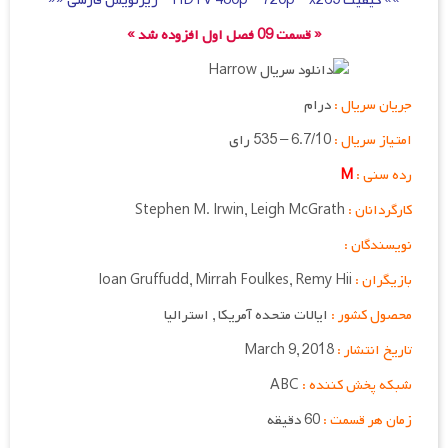
»» کیفیت HDTV 480p – 720p – x265 – زیرنویس فارسی ««
« قسمت 09 فصل اول افزوده شد »
جریان سریال :
درام
امتیاز سریال :
6.7/10 – 535 رای
رده سنی :
M
کارگردانان :
Leigh McGrath
,
Stephen M. Irwin
نویسندگان :
بازیگران :
Remy Hii
,
Mirrah Foulkes
,
Ioan Gruffudd
محصول کشور :
ایالات متحده آمریکا , استرالیا
تاریخ انتشار :
March 9, 2018
شبکه پخش کننده :
ABC
زمان هر قسمت :
60 دقیقه