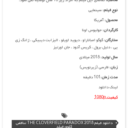
مخاطب:
تماشای این فیلم به افراد زیر 13 سال توصیه نمی شود.
نوع فیلم
: سینمایی
محصول
: آمریکا
کارگردان
: جولیوس اونا
ستارگان
: گوگو امباتاراو ، دیوید اویلو ، الیزابت دیبیکی ، ژانگ زی
یی ، دنیل برول ، کریس آدود ، جان اورتیز
سال تولید
: 2018 میلادی
زبان
: فارسی (زیرنویس)
مدت زمان
:101 دقیقه
لینک دانلود
کیفیت 1080p
دانلود فیلم THE CLOVERFIELD PARADOX 2018 تناقض
کلوورفیلد