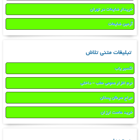
خریدار ضایعات در تهران
آرمین ضایعات
تبلیغات متنی تلاش
اکسیر یاب
نرم افزار عمومی مطب – داخلی
جراح سرطان پستان
خرید هاست ارزان