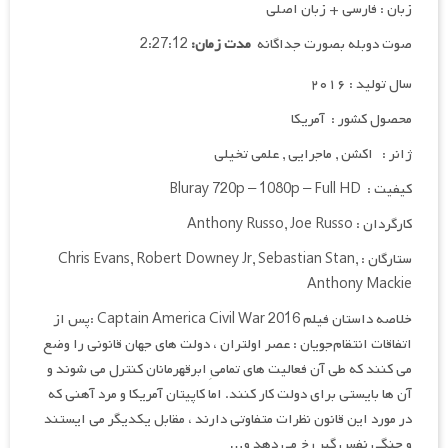
زبان : فارسی + زبان اصلی
صوت دوبله بصورت جداگانه
مدت زمان:
2:27:12
سال تولید : ۲۰۱۶
محصول کشور : آمریکا
ژانر : اکشن , ماجرایی , علمی تخیلی
کیفیت : Bluray 720p – 1080p – Full HD
کارگردان : Anthony Russo, Joe Russo
ستارگان : Chris Evans, Robert Downey Jr, Sebastian Stan,
Anthony Mackie
خلاصه داستان فیلم Captain America Civil War 2016 :پس از
اتفاقات انتقام‌جویان : عصر اولتران ، دولت‌ های جهان قانونی را وضع
می‌ کنند که طی آن فعالیت‌ های تمامیِ ابرقهرمانان کنترل می‌ شوند و
آن‌ ها بایستی برای دولت کار کنند. اما کاپیتان آمریکا و مرد آهنی که
در مورد این قانون نظرات متفاوتی دارند ، مقابل یکدیگر می‌ ایستند
و جنگی نفس گیر رخ می دهد و…