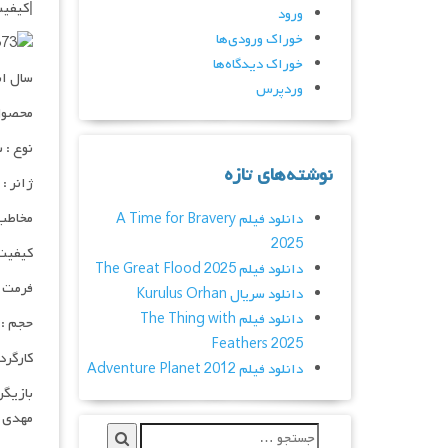
|کیفیت
ورود
خوراک ورودی‌ها
خوراک دیدگاه‌ها
سال انشا
وردپرس
محصول 
نوع : 
نوشته‌های تازه
ژانر :
مخاطب 
دانلود فیلم A Time for Bravery
2025
کیفیت :Rip
دانلود فیلم The Great Flood 2025
فرمت : v
دانلود سریال Kurulus Orhan
دانلود فیلم The Thing with
حجم : ۶۰۰ مگابای
Feathers 2025
کارگرد
دانلود فیلم Adventure Planet 2012
بازیگر
مهدی 