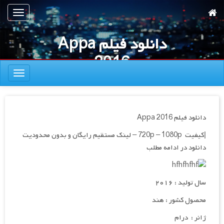
رش
تعویض
ه
ناوبری
حتوای
دانلود فیلم Appa
صلی
2016
تعویض
ناوبری
دانلود فیلم Appa 2016
|کیفیت 720p – 1080p – لینک مستقیم رایگان و بدون محدودیت
دانلود در ادامه مطلب
سال تولید : ۲۰۱۶
محصول کشور : هند
ژانر : درام