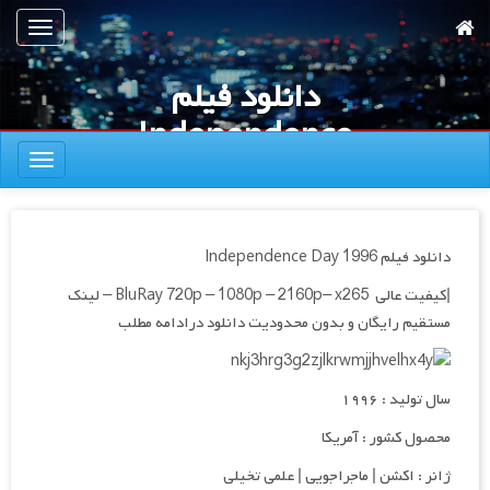
رش
تعویض
ه
ناوبری
حتوای
دانلود فیلم
صلی
Independence
تعویض
Day 1996
ناوبری
دانلود فیلم Independence Day 1996
|کیفیت عالی BluRay 720p – 1080p
– 2160p
– x265 – لینک
مستقیم رایگان و بدون محدودیت دانلود درادامه مطلب
سال تولید : ۱۹۹۶
محصول کشور : آمریکا
ژانر : اکشن | ماجراجویی | علمی تخیلی