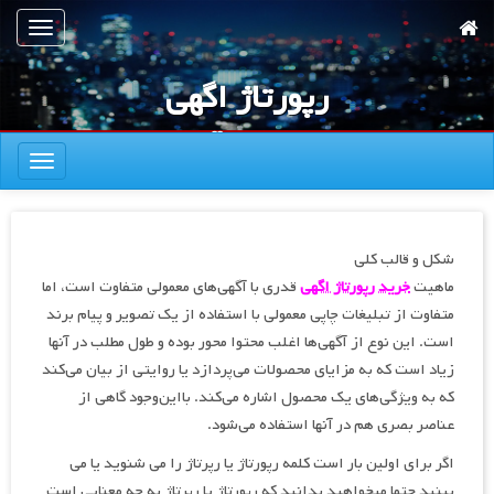
رش
تعویض
ه
ناوبری
حتوای
رپورتاژ اگهی
صلی
چیست
تعویض
ناوبری
شکل و قالب کلی
ماهیت
خرید رپورتاژ اگهی
قدری با آگهی‌های معمولی متفاوت است، اما
متفاوت از تبلیغات چاپی معمولی با استفاده از یک تصویر و پیام برند
است. این نوع از آگهی‌ها اغلب محتوا محور بوده و طول مطلب در آنها
زیاد است که به مزایای محصولات می‌پردازد یا روایتی از بیان می‌کند
که به ویژگی‌های یک محصول اشاره می‌کند. بااین‌وجود گاهی از
عناصر بصری هم در آنها استفاده می‌شود.
اگر برای اولین بار است کلمه رپورتاژ یا رپرتاژ را می شنوید یا می
بینید حتما میخواهید بدانید که رپورتاژ یا رپرتاژ به چه معنایی است