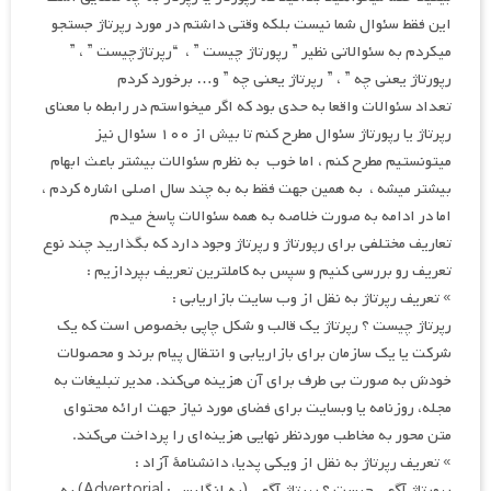
این فقط سئوال شما نیست بلکه وقتی داشتم در مورد رپرتاژ جستجو
میکردم به سئوالاتی نظیر ” رپورتاژ چیست ” ، “رپرتاژچیست ” ، ”
رپورتاژ یعنی چه ” ، ” رپرتاژ یعنی چه ” و… برخورد کردم
تعداد سئوالات واقعا به حدی بود که اگر میخواستم در رابطه با معنای
رپرتاژ یا رپورتاژ سئوال مطرح کنم تا بیش از ۱۰۰ سئوال نیز
میتونستیم مطرح کنم ، اما خوب به نظرم سئوالات بیشتر باعث ابهام
بیشتر میشه ، به همین جهت فقط به به چند سال اصلی اشاره کردم ،
اما در ادامه به صورت خلاصه به همه سئوالات پاسخ میدم
تعاریف مختلفی برای رپورتاژ و رپرتاژ وجود دارد که بگذارید چند نوع
تعریف رو بررسی کنیم و سپس به کاملترین تعریف بپردازیم :
» تعریف رپرتاژ به نقل از وب سایت بازاریابی :
رپرتاژ چیست ؟ رپرتاژ یک قالب و شکل چاپی بخصوص است که یک
شرکت یا یک سازمان برای بازاریابی و انتقال پیام برند و محصولات
خودش به‌ صورت بی‌ طرف برای آن هزینه می‌کند. مدیر تبلیغات به
مجله، روزنامه یا وبسایت برای فضای مورد نیاز جهت ارائه محتوای
متن محور به مخاطب موردنظر نهایی هزینه‌ای را پرداخت می‌کند.
» تعریف رپرتاژ به نقل از ویکی‌ پدیا، دانشنامهٔ آزاد :
رپورتاژ آگهی چیست ؟ رپرتاژ آگهی (به انگلیسی: Advertorial) به