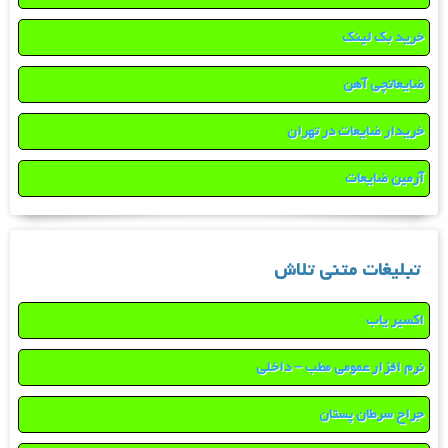
خرید بک لینک
ضایعاتچی آهن
خریدار ضایعات در تهران
آرمین ضایعات
تبلیغات متنی تلاش
اکسیر یاب
نرم افزار عمومی مطب – داخلی
جراح سرطان پستان