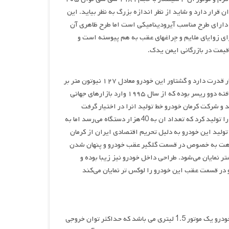
ر می باشد. اتومبیل در رده سدان قرار دارد و شاید از نظر اندازه بزرگ به نظر بیاید. این
 دارای طرح مناسب آیرودینامیکی است اما طرح ظاهری آن
ای زوایای ملایم و چراغهای عقب به هم پیوسته است و
قیمت در بازرگانی ایمن یدک.
دوو سیلو ۴ سیلندر بوده و وزن خالص آن ۱۰۲۵ کیلوگرم می‌باشد وموتورش ۸۰ اسب بخار قدرت دارد و گشتاور این خودرو معادل ۱۲۷ نیوتون متر بر
3200دور بردقیقه بوده حجم موتور ان نیز ۱۴۹۸ سی سی می‌باشد. دوو سیلو مدل ارتقا یافته دوو ریسر بوده که از سال ۱۹۹۵ وارد بازارهای جهانی
و شرکت کرمان خودرو خط تولید انرا در اختیار گرفت
شرکت کرمان خودرو در خلال سال‌های ۱۳۷۵ تا اواخر سال ۱۳۸۳ این مدل پر طرفدار دوو را تولید کرد که تعداد ان به 40هزار دستگاه می‌رسد اما به
لید این خودرو به دلیل تحریم اقتصادی ایران از کرمان
شباهت به خصوص در قسمت گلگیر عقب خودرو و پنهان شدن
ر نمایان می‌شود. طراحی داخل خودرو نیز زیبا بوده و
 در قسمت عقب این خودرو را لوکس تر نمایان می‌کند
لیفان X50 در دو نوع گیربکس دستی و گیربکس اتوماتیک عرضه می گردد. پیشرانه این خودرو یک موتور 1.5 لیتری می باشد که حداکثر توان خروجی