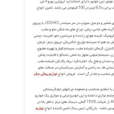
102 اسب بخار تولید میکند.حداکثر سرعت این خودرو با این موتور 170 کیلومتر می باشد.موتور این خودور دارای استاندارد اروپایی یورو 5 می
جک J5 با دو موتور چهار سیلندر خطی 1.5 لیتری و 1.8 لیتری مجهز به 16 سوپاپ با زمانبندی متغیر و دو میل سوپاپ در سر سیلندر (DOHC)، با پیروی
یشه ای مخفی، آینه های جانبی برقی، چراغ های مه شکن جلو و عقب،
کرومیک، کیسه هوای راننده و سرنشین جلو، کمربند ایمنی
به همراه سیستم توزیع الکتریکی نیروی ترمز، فرمان
 کنترل، گرمکن شیشه عقب، سیستم کولر و تهویه مطبوع،
وژن، سیستم صوتی مجهز به شش بلندگو با قابلیت پخش
 هر دو تیپ سدان و هاچ بک اشاره کرد؛ برف پاک کن شیشه عقب
صندلی ها، به راحتی و آسایش سرنشینان در مسافت های
ای مناسب و جادار آن است. فروش انواع
لوازم یدکی جک
هری با ابعادی متناسب و مجموعه چراغهای جلو کریستالی
 چشم نوازی داشته و این خودرو نرمی و سواری یک خودرو
سدان را دارد و ارائه دهنده سیمائی مدرن می باشد. نسل جدیدی از ترمزهای ABS+EBD از شرکت TEVIS آلمان، دیسک های ترمز با قطر بالا در
لوازم