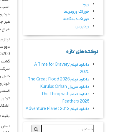
ورود
خوراک ورودی‌ها
خودرو 
خوراک دیدگاه‌ها
غیر جذ
وردپرس
چراغ د
لوازم 
نوشته‌های تازه
گشت ای
دانلود فیلم A Time for Bravery
2025
دلیل و
دانلود فیلم The Great Flood 2025
خودرو 
دانلود سریال Kurulus Orhan
قسمتی 
دانلود فیلم The Thing with
تودوزی
Feathers 2025
اشکالا
دانلود فیلم Adventure Planet 2012
بقیه د