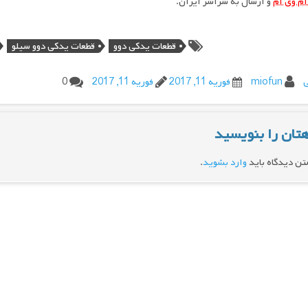
م وی ام
و ارسال به سراسر ایران.
قطعات یدکی دوو
قطعات یدکی دوو سیلو
ی
miofun
فوریه 11, 2017
فوریه 11, 2017
0
تان را بنویسید
تن دیدگاه باید
وارد بشوید
.