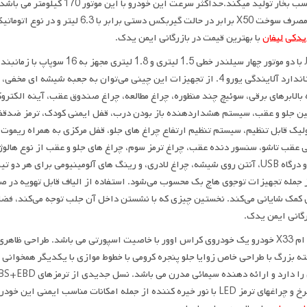
دستی برابر با 6.3 لیتر و در نوع اتوماتیک برابر با 6.5 لیتر در 100 کیلومتر می باشد. تامین انواع
یدکی لیفان
با بهترین قیمت در بازرگانی ایمن یدک.
از استاندارد آلایندگی یورو 4. از تجهیزات این چینی می‌توان به جعبه ش
الابرهای برقی، سوئیچ چند منظوره، چراغ مطالعه، چراغ صندوق عقب، آینه الکترو
 جلو و عقب، سیستم هشداردهنده باز بودن درب، قفل ایمنی کودک، ترمز ضدقفل 
یک قابل تنظیم، سیستم تنظیم ارتفاع چراغ های جلو، قفل مرکزی به همراه ریموت
عقب تاشو، سنسور دنده عقب، چراغ ترمز سوم، چراغ های جلو و عقب از نوع هال
MP3 و درگاه USB، آنتن روی شیشه، چراغ لادری، و رینگ های آلومینیومی برای
ز جمله تجهیزات توجوی هاچ بک محسوب می‌شود. استفاده از الیاف قابل تهویه در 
 کمک شایانی می‌کند. نخستین چیزی که با نشستن داخل آن جلب توجه می‌کند، فض
رگانی ایمن یدک.
ام وی ام X33 خودرو یک خودروی کراس اوور با خاصیت اسپورتی می باشد. طراحی ظا
ه بزرگ با طراحی خاص زوایا جلو پنجره کرومی با خطوط موازی با یکدیگر همخوانی
نور خیره کننده از جمله امکانات مناسب ایمنی این خودرو می باشد. بازرگانی ایمن یدک تامین کننده انواع