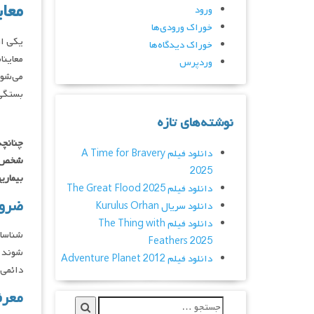
معا
ورود
خوراک ورودی‌ها
یکی از
خوراک دیدگاه‌ها
معاینا
وردپرس
می‌شود
بستگی 
نوشته‌های تازه
چنانچه
دانلود فیلم A Time for Bravery
شخص بت
2025
بیماری
دانلود فیلم The Great Flood 2025
ضرور
دانلود سریال Kurulus Orhan
دانلود فیلم The Thing with
شناسا
Feathers 2025
شوند م
دانلود فیلم Adventure Planet 2012
دائمی‌
معرف