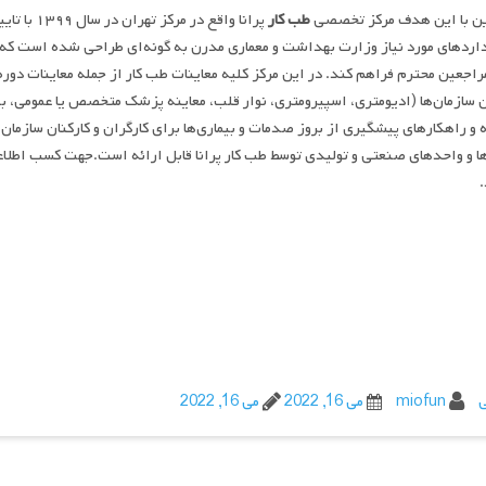
این با این هدف مرکز تخصصی
طب کار
پرانا واق
اردهای مورد نیاز وزارت بهداشت و معماری مدرن به گونه‌ای طراحی شده است که ف
راجعین محترم فراهم کند. در این مرکز کلیه معاینات طب کار از جمله معاینات دور
ن سازمان‌ها (ادیومتری، اسپیرومتری، نوار قلب، معاینه پزشک متخصص یا عمومی، بی
 و راهکارهای پیشگیری از بروز صدمات و بیماری‌ها برای کارگران و کارکنان سازمان
ها و واحد‌های صنعتی و تولیدی توسط طب کار پرانا قابل ارائه است.جهت کسب اط
.
ی
miofun
می 16, 2022
می 16, 2022