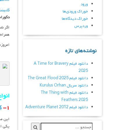
ورود
کابین
خوراک ورودی‌ها
دکورا
خوراک دیدگاه‌ها
وردپرس
اگر شم
همراه 
امروزه
نوشته‌های تازه
دانلود فیلم A Time for Bravery
2025
دانلود فیلم The Great Flood 2025
دانلود سریال Kurulus Orhan
دانلود فیلم The Thing with
انوا
Feathers 2025
۱-
ک
دانلود فیلم Adventure Planet 2012
این مد
یکی از