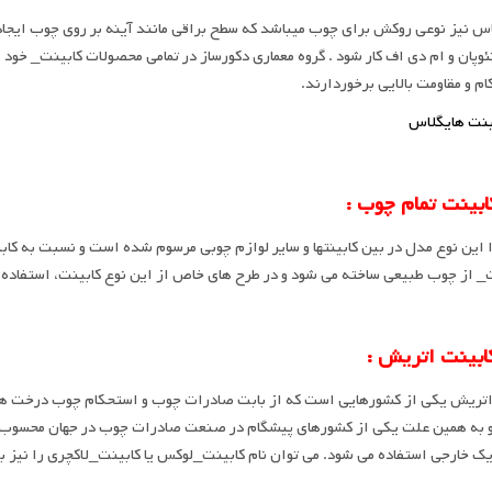
س نیز نوعی روکش برای چوب میباشد که سطح براقی مانند آینه بر روی چوب ایجاد 
وپان و ام دی اف کار شود . گروه معماری دکورساز در تمامی محصولات کابینت_ خود
م و مقاومت بالایی برخوردارند.
این نوع مدل در بین کابینتها و سایر لوازم چوبی مرسوم شده است و نسبت به کابین
_ از چوب طبیعی ساخته می شود و در طرح های خاص از این نوع کابینت، استفاده 
تریش یکی از کشورهایی است که از بابت صادرات چوب و استحکام چوب درخت های م
به همین علت یکی از کشورهای پیشگام در صنعت صادرات چوب در جهان محسوب می
ک خارجی استفاده می شود. می توان نام کابینت_لوکس یا کابینت_لاکچری را نیز ب