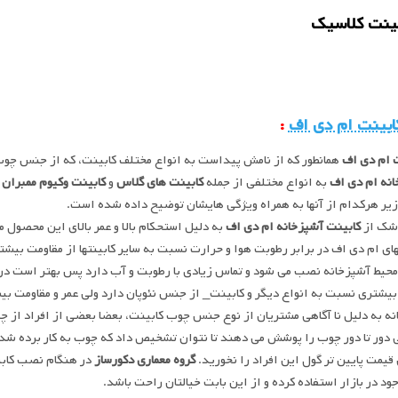
ابینت ام دی اف
:
 ام دی اف
همانطور که از نامش پیداست به انواع مختلف کابینت، که از جنس چو
نه ام دی اف
به انواع مختلفی از جمله
کابینت های گلاس
و
کابینت وکیوم ممبران
ب
زیر هرکدام از آنها به همراه ویژگی هایشان توضیح داده شده است.
شک از
کابینت آشپزخانه ام دی اف
به دلیل استحکام بالا و عمر بالای این محصول م
های ام دی اف در برابر رطوبت هوا و حرارت نسبت به سایر کابینتها از مقاومت بی
محیط آشپزخانه نصب می شود و تماس زیادی با رطوبت و آب دارد پس بهتر است در آ
یشتری نسبت به انواع دیگر و کابینت_ از جنس نئوپان دارد ولی عمر و مقاومت بی
نه به دلیل نا آگاهی مشتریان از نوع جنس چوب کابینت، بعضا بعضی از افراد از چ
دور تا دور چوب را پوشش می دهند تا نتوان تشخیص داد که چوب به کار برده شده 
قیمت پایین تر گول این افراد را نخورید.
گروه معماری دکورساز
در هنگام نصب کابین
ود در بازار استفاده کرده و از این بابت خیالتان راحت باشد.