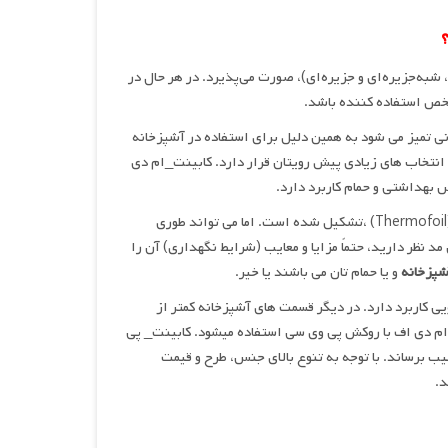
؟
 شبه‌جزیره‌ای و جزیره‌ای)، صورت می‌پذیرد. در هر حال در
خص استفاده کننده باشد.
_ام دی اف آشپزخانه به آسانی تمیز می شود به همین دلیل برای استفاده در آشپزخانه
، انتخاب های زیادی پیش رویتان قرار دارد. کابینت_ام دی
ام دی اف (MDF) از تخته های فیبر با دانسیته متوسط و پوششی از لایه نازکی از وینیل(Thermofoil) ،تشکیل شده است. اما می تواند طوری
کند. اگر کابینهای ام دی اف (MDF) را برای خانه تان مد نظر دارید، حتماً مزایا و معایب (شرایط نگهداری) آن را
شپزخانه
و یا حمام تان می باشند یا خیر.
کاربرد دارد. در دیگر قسمت های آشپزخانه کمتر از
 ام دی اف با روکش پی وی سی استفاده میشود. کابینت_ پی
 برساند. با توجه به تنوع بالای جنس، طرح و قیمت
د.