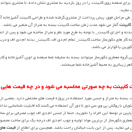
 برای صفحه روی کابینت، را در روز بازدید به مشتری نشان داده، تا مشتری بتواند 
 نماید.
 طی مراحل فوق، پیش پرداخت از مشتری گرفته شده و طراحی کابینت آشپزخانه آغ
کابینت
آغاز می شود.مدت زمان ساخت کابینت بسته به متراژ آن متغیر می باشد.
بدنه و اجزای کابینت_ با توجه به طرح مورد نظر و متراژ ساخته می شود و پس از ا
نه کار های دکورساز ساخت کابینت_ تمام ام دی اف، کابینت_ بدنه ام دی اف و د
رین یا کوارتز می باشد.
 گروه معماری دکورساز میتواند بسته به سلیقه شما صفحه ی اوپن آشپزخانه و کاب
ظاهر زیباتری به محیط آشپزخانه شما میبخشد.
 کابینت به چه صورتی محاسبه می شود و در چه قیمت هایی
، بسته به متراژ و جنس مورد استفاده در پروژه قیمت های مختلفی دارد. بعضی از 
وپان با روکش پی وی سی دور تا دور آن استفاده می کنند که قابلیت شناسایی ندا
ایین تر توسط این افراد را نخورید. حتما از جنس ام دی اف چوب مصرفی برای سا
عماری دکورساز از برترین مواد اولیه و چوب ام دی اف درجه یک برای ساخت محصول
می نماید. پس از این بابت خیالتان راحت باشد. همچنین برای اطلاع از
قیمت های 