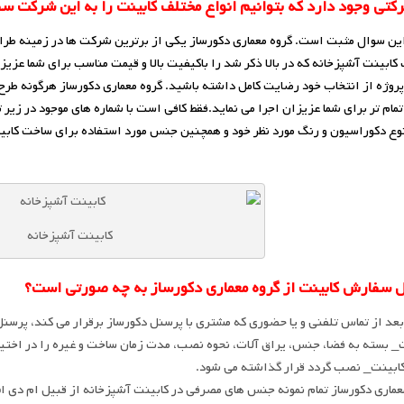
رکتی وجود دارد که بتوانیم انواع مختلف کابینت را به این شرکت سف
ین سوال مثبت است. گروه معماری دکورساز یکی از برترین شرکت ها در زمینه طراح
کابینت آشپزخانه که در بالا ذکر شد را باکیفیت بالا و قیمت مناسب برای شما عزی
پروژه از انتخاب خود رضایت کامل داشته باشید. گروه معماری دکورساز هرگونه طرح و
مام تر برای شما عزیزان اجرا می نماید.فقط کافی است با شماره های موجود در زی
ع دکوراسیون و رنگ مورد نظر خود و همچنین جنس مورد استفاده برای ساخت کابی
کابینت آشپزخانه
 سفارش کابینت از گروه معماری دکورساز به چه صورتی است؟
بعد از تماس تلفنی و یا حضوری که مشتری با پرسنل دکورساز برقرار می کند، پرسنل
_ بسته به فضا، جنس، یراق آلات، نحوه نصب، مدت زمان ساخت و غیره را در اختیا
ابینت_ نصب گردد قرار گذاشته می شود.
عماری دکورساز تمام نمونه جنس های مصرفی در کابینت آشپزخانه از قبیل ام دی اف