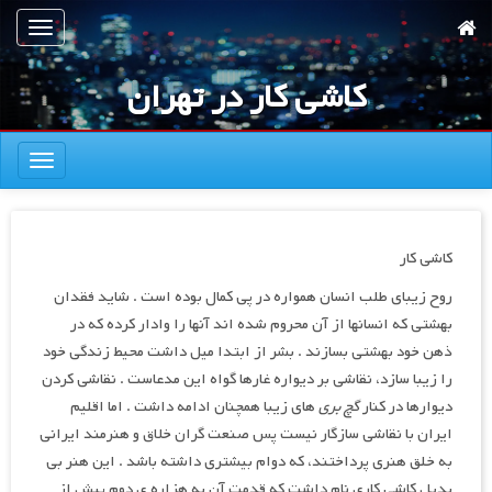
رش
تعویض
ه
ناوبری
حتوای
کاشی کار در تهران
صلی
تعویض
ناوبری
کاشی کار
روح زیبای طلب انسان همواره در پی کمال بوده است . شاید فقدان
بهشتی که انسانها از آن محروم شده اند آنها را وادار کرده که در
ذهن خود بهشتی بسازند . بشر از ابتدا میل داشت محیط زندگی خود
را زیبا سازد، نقاشی بر دیواره غارها گواه این مدعاست . نقاشی کردن
دیوارها در کنار
گچ بری
های زیبا همچنان ادامه داشت . اما اقلیم
ایران با نقاشی سازگار نیست پس صنعت گران خلاق و هنرمند ایرانی
به خلق هنری پرداختند، که دوام بیشتری داشته باشد . این هنر بی
بدیل کاشی کاری نام داشت که قدمت آن به هزاره ی دوم پیش از