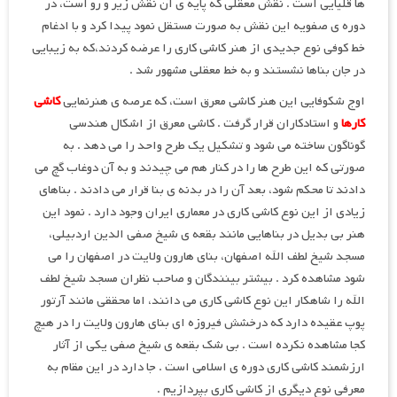
ها قلیایی است . نقش معقلی که پایه ی آن نقش زیر و رو است، در
دوره ی صفویه این نقش به صورت مستقل نمود پیدا کرد و با ادغام
خط کوفی نوع جدیدی از هنر کاشی کاری را عرضه کردند،که به زیبایی
در جان بناها نشستند و به خط معقلی مشهور شد .
اوج شکوفایی این هنر کاشی معرق است، که عرصه ی هنرنمایی
کاشی
کارها
و استادکاران قرار گرفت . کاشی معرق از اشکال هندسی
گوناگون ساخته می شود و تشکیل یک طرح واحد را می دهد . به
صورتی که این طرح ها را در کنار هم می چیدند و به آن دوغاب گچ می
دادند تا محکم شود، بعد آن را در بدنه ی بنا قرار می دادند . بناهای
زیادی از این نوع کاشی کاری در معماری ایران وجود دارد . نمود این
هنر بی بدیل در بناهایی مانند بقعه ی شیخ صفی الدین اردبیلی،
مسجد شیخ لطف الله اصفهان، بنای هارون ولایت در اصفهان را می
شود مشاهده کرد . بیشتر بینندگان و صاحب نظران مسجد شیخ لطف
الله را شاهکار این نوع کاشی کاری می دانند، اما محققی مانند آرتور
پوپ عقیده دارد که درخشش فیروزه ای بنای هارون ولایت را در هیچ
کجا مشاهده نکرده است . بی شک بقعه ی شیخ صفی یکی از آثار
ارزشمند کاشی کاری دوره ی اسلامی است . جا دارد در این مقام به
معرفی نوع دیگری از کاشی کاری بپردازیم .