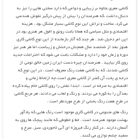
کاشی معرق علاوه بر زیبایی و دوامی که دارد سختی هایی را نیز به
دنبال داشت ،که هنرمندان را بیش از پیش درگیر نقوش هندسی
می کرد، ساخت و تراش این نوع کاشی بسیار مشکل بود ، هزینه
اقتصادی و علل سیاسی که همانا باعث رونق و افول هر هنری بود در
این امر دخیل شد . هر چند که آثار بازمانده از این نوع کاشی کاری
هنوز بعد از ششصد سال همچنان درخشان و زیباست،اما هر هنر نیز
دوره و زمان خود را دارد و مشکلات باعث می شود که اختراعات جدید
روی کار بیایید . هنرمندان چیره دست ایران زمین خالق نوعی از
کاشی شدند، که به کاشی هفت رنگ معروف است . در این نوع که
درجه ی پخت آن کمتر از کاشی معرق است،چه ازلحاظ زمانی و
اقتصادی به صرفه تر است . ابتدا نقش را روی کاشی خام پیاده کرده
بعدآن را به کوره می بردند، و رنگ و لعاب می دادند، هر مربع کاشی
در طرح هفت رنگ بخشی از طرح موردنظر است .
رنگ های متنوعی در کاشی کاری موجود است رنگ هایی که یادآور
بهشت موعود هنرمند است . خط و خطوطی که مانند پیچک ها روی به
آسمان دارند . در کنار رنگ فیروزه ای آبی لاجوردی، سبز، سرخ و
سفید چشم نوازی می کنند .