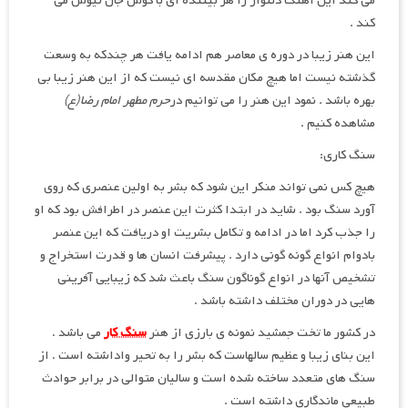
می کند این آهنگ دلنواز را هر بیننده ای با گوش جان نیوش می
کند .
این هنر زیبا در دوره ی معاصر هم ادامه یافت هر چندکه به وسعت
گذشته نیست اما هیچ مکان مقدسه ای نیست که از این هنر زیبا بی
بهره باشد . نمود این هنر را می توانیم در
حرم مطهر اما
م رضا(ع)
مشاهده کنیم .
سنگ کاری:
هیچ کس نمی تواند منکر این شود که بشر به اولین عنصری که روی
آورد سنگ بود . شاید در ابتدا کثرت این عنصر در اطرافش بود که او
را جذب کرد اما در ادامه و تکامل بشریت او دریافت که این عنصر
بادوام انواع گونه گونی دارد . پیشرفت انسان ها و قدرت استخراج و
تشخیص آنها در انواع گوناگون سنگ باعث شد که زیبایی آفرینی
هایی در دوران مختلف داشته باشد .
در کشور ما تخت جمشید نمونه ی بارزی از هنر
سنگ کار
می باشد .
این بنای زیبا و عظیم سالهاست که بشر را به تحیر واداشته است . از
سنگ های متعدد ساخته شده است و سالیان متوالی در برابر حوادث
طبیعی ماندگاری داشته است .