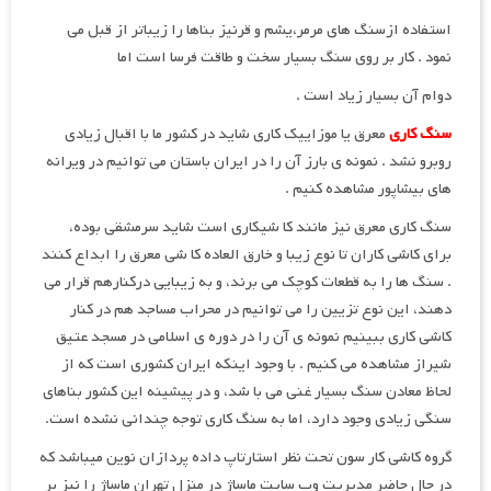
استفاده ازسنگ های مرمر،یشم و قرنیز بناها را زیباتر از قبل می
نمود . کار بر روی سنگ بسیار سخت و طاقت فرسا است اما
دوام آن بسیار زیاد است .
سنگ کاری
معرق یا موزاییک کاری شاید در کشور ما با اقبال زیادی
روبرو نشد . نمونه ی بارز آن را در ایران باستان می توانیم در ویرانه
های بیشاپور مشاهده کنیم .
سنگ کاری معرق نیز مانند کا شیکاری است شاید سرمشقی بوده،
برای کاشی کاران تا نوع زیبا و خارق العاده کا شی معرق را ابداع کنند
. سنگ ها را به قطعات کوچک می برند، و به زیبایی درکنارهم قرار می
دهند، این نوع تزیین را می توانیم در محراب مساجد هم در کنار
کاشی کاری ببینیم نمونه ی آن را در دوره ی اسلامی در مسجد عتیق
شیراز مشاهده می کنیم . با وجود اینکه ایران کشوری است که از
لحاظ معادن سنگ بسیار غنی می با شد، و در پیشینه این کشور بناهای
سنگی زیادی وجود دارد، اما به سنگ کاری توجه چندانی نشده است.
گروه کاشی کار سون تحت نظر استارتاپ داده پردازان نوین میباشد که
در حال حاضر مدیریت وب سایت ماساژ در منزل تهران ماساژ را نیز بر