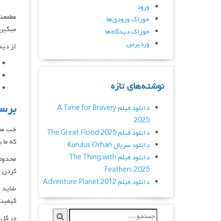
ورود
مطمعنا
خوراک ورودی‌ها
میگیرد
خوراک دیدگاه‌ها
وردپرس
از دید
نوشته‌های تازه
برسی
دانلود فیلم A Time for Bravery
2025
خب مطم
دانلود فیلم The Great Flood 2025
که ما 
دانلود سریال Kurulus Orhan
دانلود فیلم The Thing with
محدوده
Feathers 2025
کردن م
دانلود فیلم Adventure Planet 2012
شاید ق
کیفیت 
در کل 