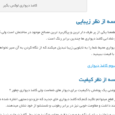
کاغذ دیواری لوکس بگیر
سه از نظر زیبایی
معنا یکی از پر طرف دار ترین و پرکاربرد ترین مصالح موجود در ساختمان است ولی 
 شادابی کاغذ دیواری ها چندین برابر رنگ است .
یواری محیط شما را به تابلویی زیبا تبدیل میکند که از نگاه کردن به آن سیر نخواه
با قیمت ببینید .
بوم کاغذ دیواری
سه از نظر کیفیت
غنی یک پوشش با کیفیت برای دیوار های شماست ولی کاغذ دیواری چطور ؟
 قطع میتوانم تاکید کنم که کاغذ دیواری خای جدید که جزو دو دستهی اشاره شده د
د داشت و مقاومت خوبی نیز در برابر رطوتب و شستشو از خود نشان میدهند.
 میتوانید برای اینکه به صورت دقیق محاسبه کنید چند رول کاغذ دیواری نبیز دا