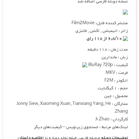
نسخه دوبله فارسی اضافه شد
منتشر کننده فایل: Film2Movie
ژانر : انیمیشن , اکشن , فانتزی
۶٫۸/۱۰ از ۱۱۸ رای
مدت زمان : ۱۱۸ دقیقه
زبان : ماندارین
کیفیت : BluRay 720p
فرمت : MKV
انکودر : F2M
حجم : ۱ گیگابایت
محصول : چین
ستارگان : Jonny Siew, Xiaoming Xuan, Tianxiang Yang, He
Zhang
کارگردان : Ji Zhao
لینک‌های مرتبط : جستجوی زیرنویس – کیفیت‌های دیگر
توضیحات دوبله :
دوبله فارسی فیلم تولد دوباره نژا
خلاصه داستان