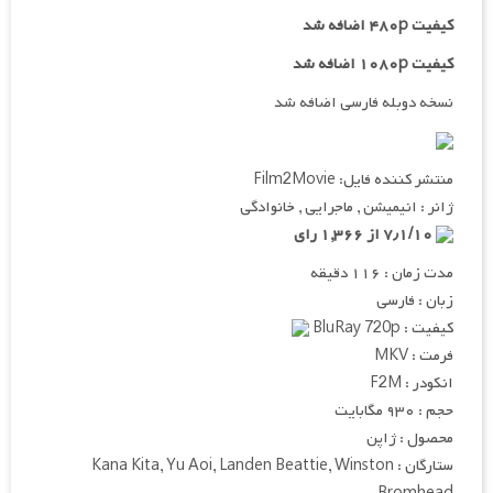
کیفیت ۴۸۰p اضافه شد
کیفیت ۱۰۸۰p اضافه شد
نسخه دوبله فارسی اضافه شد
منتشر کننده فایل: Film2Movie
ژانر : انیمیشن , ماجرایی , خانوادگی
۷٫۱/۱۰ از ۱,۳۶۶ رای
مدت زمان : ۱۱۶ دقیقه
زبان : فارسی
کیفیت : BluRay 720p
فرمت : MKV
انکودر : F2M
حجم : ۹۳۰ مگابایت
محصول : ژاپن
ستارگان : Kana Kita, Yu Aoi, Landen Beattie, Winston