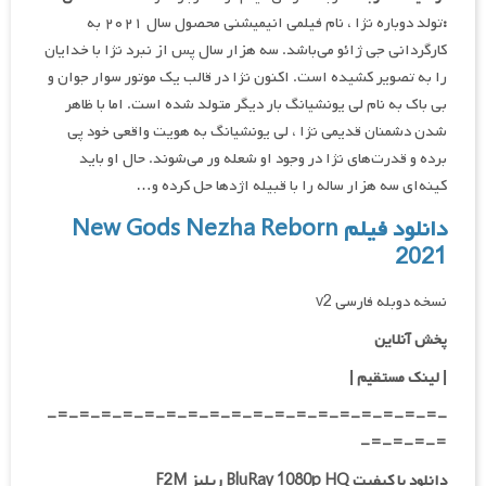
:
تولد دوباره نژا ، نام فیلمی انیمیشنی محصول سال ۲۰۲۱ به
کارگردانی جی ژائو می‌باشد. سه هزار سال پس از نبرد نژا با خدایان
را به تصویر کشیده است. اکنون نژا در قالب یک موتور سوار جوان و
بی باک به نام لی یونشیانگ بار دیگر متولد شده است. اما با ظاهر
شدن دشمنان قدیمی نژا ، لی یونشیانگ به هویت واقعی خود پی
برده و قدرت‌های نژا در وجود او شعله ور می‌شوند. حال او باید
کینه‌ای سه هزار ساله را با قبیله اژدها حل کرده و…
دانلود فیلم New Gods Nezha Reborn
2021
نسخه دوبله فارسی v2
پخش آنلاین
| لینک مستقیم
|
-=-=-=-=-=-=-=-=-=-=-=-=-=-=-=-=-=-=-
=-=-=-=-
دانلود با کیفیت BluRay 1080p HQ ریلیز F2M