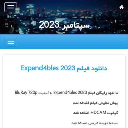
رش
تعویض
ه
ناوبری
حتوای
سپتامبر 2023
صلی
تعویض
ناوبری
دانلود فیلم Expend4bles 2023
دانلود رایگان فیلم
Expend4bles 2023
با کیفیت
BluRay 720p
پیش نمایش فیلم اضافه شد
کیفیت HDCAM اضافه شد
نسخه دوبله فارسی اضافه شد