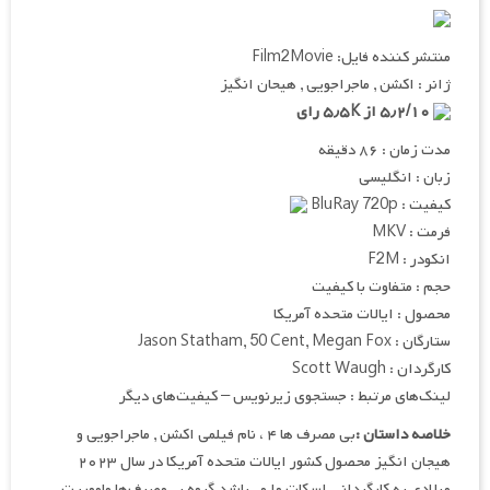
منتشر کننده فایل: Film2Movie
ژانر : اکشن , ماجراجویی , هیحان انگیز
۵٫۲/۱۰ از ۵٫۵K رای
مدت زمان : ۸۶ دقیقه
زبان : انگلیسی
کیفیت : BluRay 720p
فرمت : MKV
انکودر : F2M
حجم : متفاوت با کیفیت
محصول : ایالات متحده آمریکا
ستارگان : Jason Statham, 50 Cent, Megan Fox
کارگردان : Scott Waugh
لینک‌های مرتبط : جستجوی زیرنویس – کیفیت‌های دیگر
خلاصه داستان :
بی مصرف ها ۴ ، نام فیلمی اکشن , ماجراجویی و
هیجان انگیز محصول کشور ایالات متحده آمریکا در سال ۲۰۲۳
میلادی به کارگردانی اسکات وا می‌باشد.گروه بی‌مصرف‌ها ماموریت