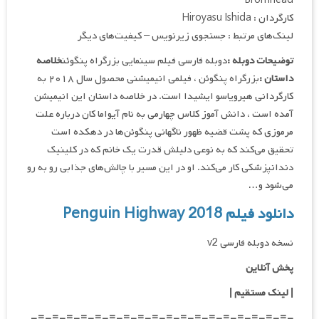
Bromhead
کارگردان : Hiroyasu Ishida
لینک‌های مرتبط : جستجوی زیرنویس – کیفیت‌های دیگر
توضیحات دوبله :
دوبله فارسی فیلم سینمایی بزرگراه پنگوئن
خلاصه
داستان :
بزرگراه پنگوئن ، فیلمی انیمیشنی محصول سال ۲۰۱۸ به
کارگردانی هیرویاسو ایشیدا است. در خلاصه داستان این انیمیشن
آمده است ، دانش آموز کلاس چهارمی به نام آیواما کان درباره علت
مرموزی که پشت قضیه ظهور ناگهانی پنگوئن‌ها در دهکده است
تحقیق می‌کند که به نوعی دلیلش قدرت یک خانم که در کلینیک
دندانپزشکی کار می‌کند. او در این مسیر با چالش‌های جذابی رو به رو
می‌شود و…
دانلود فیلم Penguin Highway 2018
نسخه دوبله فارسی v2
پخش آنلاین
| لینک مستقیم
|
-=-=-=-=-=-=-=-=-=-=-=-=-=-=-=-=-=-=-