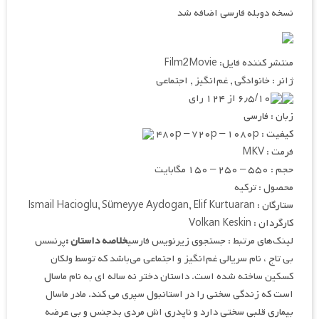
نسخه دوبله فارسی اضافه شد
منتشر کننده فایل: Film2Movie
ژانر : خانوادگی , غم‌انگیز , اجتماعی
۶٫۵/۱۰ از ۱۲۴ رای
زبان : فارسی
کیفیت : ۴۸۰p – ۷۲۰p – ۱۰۸۰p
فرمت : MKV
حجم : ۵۵۰ – ۲۵۰ – ۱۵۰ مگابایت
محصول : ترکیه
ستارگان : Ismail Hacioglu, Sümeyye Aydogan, Elif Kurtuaran
کارگردان : Volkan Keskin
لینک‌های مرتبط : جستجوی زیرنویس فارسی
خلاصه داستان :
پرنسس
بی تاج ، نام سریالی غم‌انگیز و اجتماعی می‌باشد که توسط ولکان
کسکین ساخته شده است. داستان دختر نه ساله ای به نام ماسال
است که زندگی سختی را در استانبول سپری می کند. مادر ماسال
بیماری قلبی سختی دارد و ناپدری اش مردی بدجنس و بی عرضه