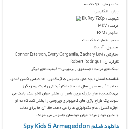
مدت زمان : ۹۶ دقیقه
زبان : انگلیسی
کیفیت : BluRay 720p
فرمت : MKV
انکودر : F2M
حجم : متفاوت با کیفیت
محصول : آمریکا
ستارگان : Connor Esterson, Everly Carganilla, Zachary Levi
کارگردان : Robert Rodriguz
لینک‌های مرتبط : جستجوی زیرنویس – کیفیت‌های دیگر
خلاصه داستان :
بچه های جاسوس ۵ آرماگدون، نام فیلمی اکشن,کمدی
و حانوادگی محصول سال ۲۰۲۳ به کارگردانی رابرت رودزیگرز
می‌باشد.بچه های بزرگ ترین ماموران مخفی جهان ناخواسته باعث می
شوند یک طراح بازی های کامپیوتری ویروسی را پخش کند که به او
اجازه کنترل تمام تکنولوژی ها را می دهد. حالا آن ها برای نجات
والدین خود و مردم جهان خودشان جاسوس می شوند.
دانلود فیلم Spy Kids 5 Armageddon