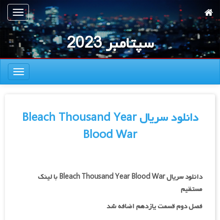
رش
تعویض
ه
ناوبری
حتوای
سپتامبر 2023
صلی
تعویض
ناوبری
دانلود سریال Bleach Thousand Year
Blood War
دانلود سریال Bleach Thousand Year Blood War با لینک
مستقیم
فصل دوم قسمت یازدهم اضافه شد