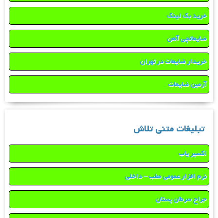
خرید بک لینک
ضایعاتچی آهن
خریدار ضایعات در تهران
آرمین ضایعات
تبلیغات متنی تلاش
اکسیر یاب
نرم افزار عمومی مطب – داخلی
جراح سرطان پستان