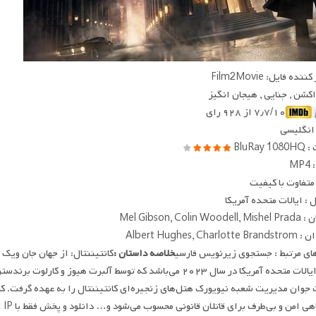
ده فایل: Film2Movie
 اکشن , جنایی , هیجان انگیز
۷٫۷/۱۰ از ۹۲۸ رای
 انگلیسی
BluRay
MP
متفاوت با کیفیت
: ایالات متحده آمریکا
Mel Gibson, Colin W
Albert Hughes, Charl
ای مرتبط : جستجوی زیرنویس فارسی
خلاصه داستان :
کانتیننتال: از جهان جان ویک 
جوان مدیریت شعبه نیویورک هتل‌های زنجیره‌ای کانتیننتال را به عهده گرفت. کان
 امن و بی‌طرف برای قاتلان قانونی محسوب می‌شود و… دانلود و پخش فقط با IP ایران امکان پذیر هست