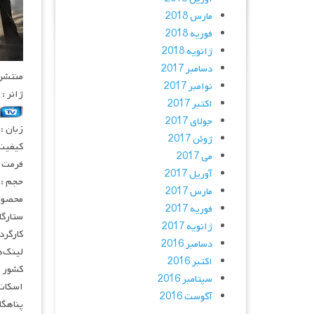
مارس 2018
فوریه 2018
ژانویه 2018
دسامبر 2017
منتشر کنن
نوامبر 2017
ژانر :
اکتبر 2017
جولای 2017
زبان :
ژوئن 2017
کیفیت :  1080HQ
می 2017
فرمت : 4
آوریل 2017
حجم : 
مارس 2017
محصول 
فوریه 2017
ستارگان : oodell, Mishel Prada
ژانویه 2017
کارگردان : otte Brandstrom
دسامبر 2016
لینک‌ه
اکتبر 2016
سپتامبر 2016
اسکات 
آگوست 2016
پناهگاهی