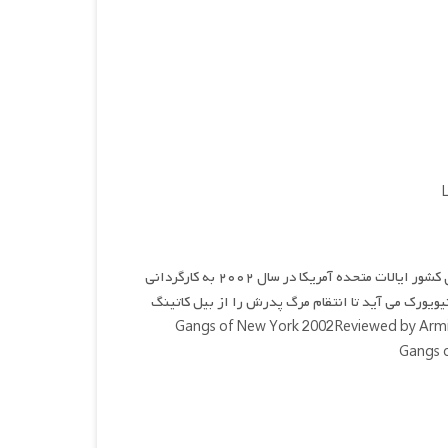
دارو و دسته های نیویورکی , نام فیلمی جنایی , غم انگیز و تاریخی محصول کشور ایالات متحده آمریکا در سال ۲۰۰۲ به کارگردانی
ستردام والن ، به شهر نیویورک می آید تا انتقام مرگ پدرش را از بیل کاتینگ
انلود و پخش فقط با IP ایران امکان پذیر هستدانلود فیلم Gangs of New York 2002Reviewed by Armin on Jul