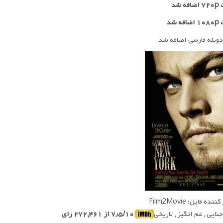
 شد
ه شد
دوبله فارسی اضافه شد
ده فایل: Film2Movie
جنایی , غم انگیز , تاریخی
۷٫۵/۱۰ از ۲۷۲,۴۶۱ رای