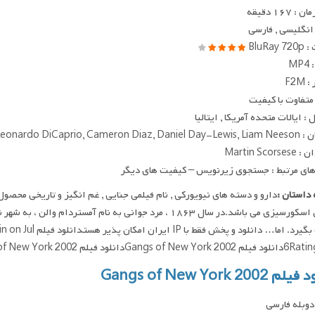
 ۱۶۷ دقیقه
 انگلیسی , فارسی
BluRay
MP
F2M
متفاوت با کیفیت
: ایالات متحده آمریکا , ایتالیا
Leonardo DiCaprio, Cameron D
Martin Scor
ای مرتبط : جستجوی زیرنویس – کیفیت های دیگر
داستان :
مارتین اسکورسیزی می باشد.در سال ۱۸۶۳ ، مرد جوانی به نام آم
قصاب بگیرد. اما… د
Gangs of Newدانلود فیلم Gangs of New York 2002
Gangs of New York 2002
وبله فارسی