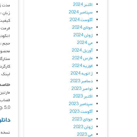
اکتبر 2024
مدت زمان :
سپتامبر 2024
زبان :
آگوست 2024
کیفیت :  720p
جولای 2024
فرمت : 4
ژوئن 2024
انکودر : 
می 2024
حجم : 
آوریل 2024
محصول 
مارس 2024
ستارگان : iaz, Daniel Day-Lewis, Liam Neeson
فوریه 2024
کارگردان : sese
ژانویه 2024
لینک ه
دسامبر 2023
خلاصه 
نوامبر 2023
اکتبر 2023
سپتامبر 2023
6Rating: 5.0دانلود فیلم  York 2002
آگوست 2023
دانلود فیلم 
جولای 2023
ژوئن 2023
نسخه د
می 2023