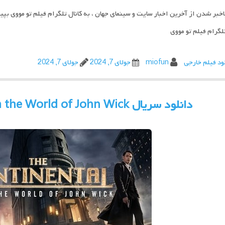
اخبر شدن از آخرین اخبار سایت و سینمای جهان ، به کانال تلگرام فیلم تو مووی بپی
تلگرام فیلم تو مووی
ود فیلم خارجی
miofun
جولای 7, 2024
جولای 7, 2024
دانلود سریال The Continental From the World of John Wick