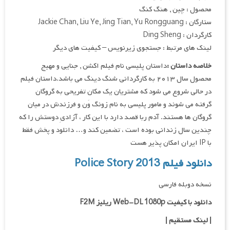
محصول : چین , هنگ کنگ
ستارگان : Jackie Chan, Liu Ye, Jing Tian, Yu Rongguang
کارگردان : Ding Sheng
لینک های مرتبط : جستجوی زیرنویس – کیفیت های دیگر
خلاصه داستان :
داستان پلیسی نام فیلم اکشن , جنایی و مهیج
محصول سال ۲۰۱۳ به کارگردانی شنگ دینگ می باشد.داستان فیلم
در حالی شروع می شود که مشتریان یک مکان تفریحی به گروگان
گرفته می شوند و مامور پلیسی به نام زونگ وَن و فرزندش در میان
گروگان ها هستند. آدم ربا قصد دارد با این کار ، آزادیِ دوستش را که
چندین سال زندانی بوده است ، تضمین کند و… دانلود و پخش فقط
با IP ایران امکان پذیر هست
دانلود فیلم Police Story 2013
نسخه دوبله فارسی
دانلود با کیفیت Web-DL 1080p ریلیز F2M
|
لینک مستقیم
|