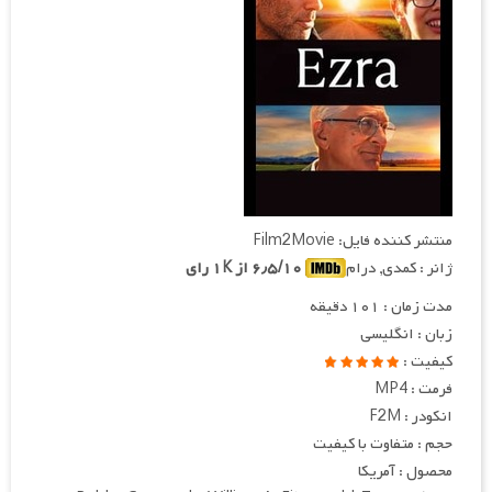
منتشر کننده فایل: Film2Movie
ژانر : کمدی, درام
۶٫۵/۱۰ از ۱K رای
مدت زمان : ۱۰۱ دقیقه
زبان : انگلیسی
کیفیت :
فرمت : MP4
انکودر : F2M
حجم : متفاوت با کیفیت
محصول : آمریکا