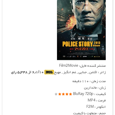
منتشر کننده فایل: Film2Movie
ژانر : اکشن , جنایی , غم انگیز , مهیج
۶٫۱/۱۰ از ۵,۳۴۸ رای
مدت زمان : ۱۱۰ دقیقه
زبان : ماندارین
کیفیت : BluRay 720p
فرمت : MP4
انکودر : F2M
حجم : متفاوت با کیفیت