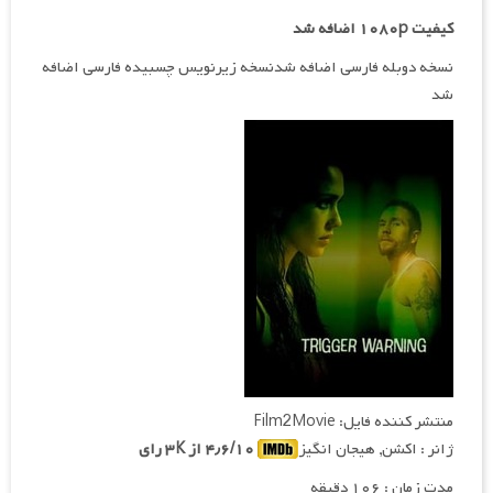
کیفیت ۱۰۸۰p اضافه شد
نسخه دوبله فارسی اضافه شدنسخه زیرنویس چسبیده فارسی اضافه
شد
منتشر کننده فایل: Film2Movie
ژانر : اکشن, هیجان انگیز
۴٫۶/۱۰ از ۳K رای
مدت زمان : ۱۰۶ دقیقه