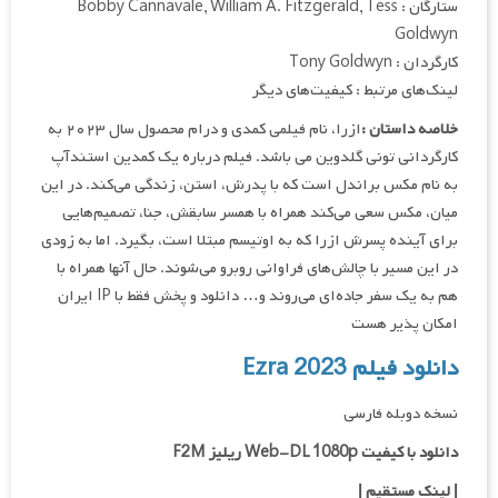
ستارگان : Bobby Cannavale, William A. Fitzgerald, Tess
Goldwyn
کارگردان : Tony Goldwyn
لینک‌های مرتبط : کیفیت‌های دیگر
خلاصه داستان :
ازرا، نام فیلمی کمدی و درام محصول سال ۲۰۲۳ به
کارگردانی تونی گلدوین می باشد. فیلم درباره یک کمدین استندآپ
به نام مکس براندل است که با پدرش، استن، زندگی می‌کند. در این
میان، مکس سعی می‌کند همراه با همسر سابقش، جنا، تصمیم‌هایی
برای آینده پسرش ازرا که به اوتیسم مبتلا است، بگیرد. اما به زودی
در این مسیر با چالش‌های فراوانی روبرو می‌شوند. حال آنها همراه با
هم به یک سفر جاده‌ای می‌روند و… دانلود و پخش فقط با IP ایران
امکان پذیر هست
دانلود فیلم Ezra 2023
نسخه دوبله فارسی
دانلود با کیفیت Web-DL 1080p ریلیز F2M
|
لینک مستقیم
|