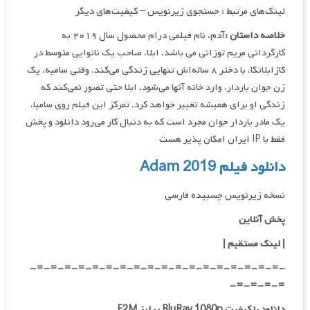
لینک‌های مرتبط : جستجوی زیرنویس – کیفیت‌های دیگر
خلاصه داستان :
آدم، نام فیلمی درام محصول سال ۲۰۱۹ به
کارگردانی مریم توزانی می باشد. ابلا، صاحب یک نانوایی متوسط در
کازابلانکا، با دختر ۸ ساله‌اش تنهایی زندگی می‌کند. وقتی سامیه، یک
زن جوان باردار، وارد خانه آنها می‌شود، ابلا حتی تصور نمی‌کند که
زندگی او برای همیشه تغییر خواهد کرد. تمرکز این فیلم روی سامیا،
یک مادر باردار جوان مجرد است که به دنبال کار می‌رود دانلود و پخش
فقط با IP ایران امکان پذیر هست
دانلود فیلم Adam 2019
نسخه زیرنویس چسبیده فارسی
پخش آنلاین
| لینک مستقیم
|
-=-=-=-=-=-=-=-=-=-=-=-=-=-=-=-=-=-=-
=-=-=-=-
دانلود با کیفیت BluRay 1080p ریلیز F2M