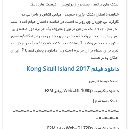
لینک های مرتبط : جستجوی زیرنویس – کیفیت های دیگر
خلاصه داستان :
کنگ جزیره جمجمه ، فیلمی اکشن و ماجرایی به
کارگردانی جوردن وی روبرت است. در خلاصه داستان فیلم آمده است
، در سال ۱۹۷۳ یک سازمان مرموز و معروف یک جزیره دورافتاده و پر
رمز و راز را پیدا می‌کند که حدس می‌زند این جزیره زادگاه گونه‌های
جانوری جدید می‌باشد. آن‌ها کشف می‌کنند که کینگ‌کنگ در مرکز یک
نبرد برای سلطه بر آن جزیره است و… دانلود و پخش فقط با IP ایران
امکان پذیر هست
دانلود فیلم Kong Skull Island 2017
نسخه دوبله فارسی
دانلود با کیفیت Web-DL 1080p ریلیز F2M
|
لینک مستقیم
|
-=-=-=-=-=-=-=-=-=-=-=-=-=-=-=-=-=-=-
=-=-=-=-
دانلود با کیفیت Web-DL 720p ریلیز F2M