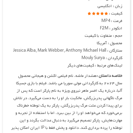
زبان : انگلیسی
کیفیت :
فرمت : MP4
انکودر : F2M
حجم : متفاوت با کیفیت
محصول : آمریکا
ستارگان : Jessica Alba, Mark Webber, Anthony Michael Hall
کارگردان : Mouly Surya
لینک‌های مرتبط : کیفیت‌های دیگر
خلاصه داستان :
هشدار ماشه، نام فیلمی اکشن و هیجانی محصول
سال ۲۰۲۴ به کارگردانی مولی سوریا می باشد. فیلم با بازی جسیکا
آلبا، درباره یک افسر ماهر نیروی ویژه به نام پارکر است که پس از
مرگ ناگهانی پدربزرگش، مالکیت بار او را به دست می‌گیرد. در تلاش
برای پیدا کردن علت مرگ پدربزرگش، پارکر به یک توطئه خطرناک
برمی‌خورد که می‌خواهد او را از بین ببرد. اما با استفاده از تجربه و
مهارت‌هایش، پارکر تصمیم می‌گیرد به دنبال عدالت بگردد و این
توطئه را پرده برداری کند. دانلود و پخش فقط با IP ایران امکان پذیر