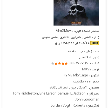
منتشر کننده فایل: Film2Movie
ژانر : اکشن , ماجرایی , فانتزی , علمی تخیلی
۶٫۸/۱۰ از ۱۲۵,۴۸۹ رای
مدت زمان : ۱۱۸ دقیقه
زبان : انگلیسی
کیفیت : BluRay 720p
فرمت : MKV
انکودر : F2M / MkvCage
حجم : ۹۰۰ مگابایت
محصول : آمریکا , چین , استرالیا , کانادا
ستارگان : Tom Hiddleston, Brie Larson, Samuel L. Jackson,
John Goodman
کارگردان : Jordan Vogt-Roberts