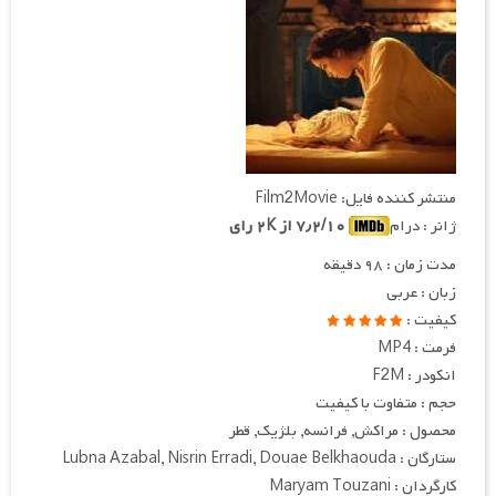
منتشر کننده فایل: Film2Movie
ژانر : درام
۷٫۲/۱۰ از ۲K رای
مدت زمان : ۹۸ دقیقه
زبان : عربی
کیفیت :
فرمت : MP4
انکودر : F2M
حجم : متفاوت با کیفیت
محصول : مراکش, فرانسه, بلژیک, قطر
ستارگان : Lubna Azabal, Nisrin Erradi, Douae Belkhaouda
کارگردان : Maryam Touzani