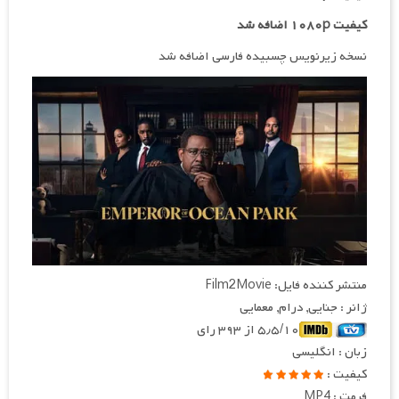
کیفیت ۱۰۸۰p اضافه شد
نسخه زیرنویس چسبیده فارسی اضافه شد
منتشر کننده فایل: Film2Movie
ژانر : جنایی, درام, معمایی
۵٫۵/۱۰ از ۳۹۳ رای
زبان : انگلیسی
کیفیت :
فرمت : MP4