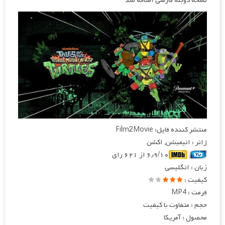
نسخه دوبله فارسی اضافه شد
منتشر کننده فایل: Film2Movie
ژانر : انیمیشن, اکشن
۶٫۹/۱۰ از ۶۲۱ رای
زبان : انگلیسی
کیفیت :
فرمت : MP4
حجم : متفاوت با کیفیت
محصول : آمریکا