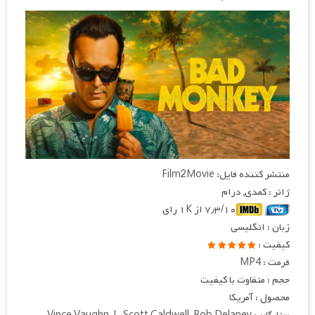
منتشر کننده فایل: Film2Movie
ژانر : کمدی, درام
۷٫۳/۱۰ از ۱K رای
زبان : انگلیسی
کیفیت :
فرمت : MP4
حجم : متفاوت با کیفیت
محصول : آمریکا