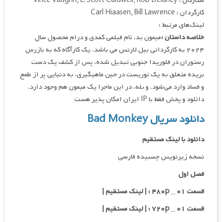
ستارگان : Vince Vaughn, L. Scott Caldwell, Rob Delaney
کارگردان : Carl Hiaasen, Bill Lawrence
لینک‌های مرتبط :
خلاصه داستان :
میمون بد، نام فیلمی کمدی و درام محصول سال
۲۰۲۴ به کارگردانی بیل لارنس می باشد. یک کارآگاه که به بازرس
رستوران در فلوریدا جنوبی تبدیل شده، پس از کشف یک دست
بریده متعلق به یک توریست در حین ماهیگیری، به دنیایی پر از طمع
و فساد وارد می‌شود. و بله، در این ماجرا یک میمون هم وجود دارد.
دانلود و پخش فقط با IP ایران امکان پذیر هست
دانلود سریال Bad Monkey
دانلود با لینک مستقیم
نسخه زیرنویس چسبیده فارسی
فصل اول
قسمت ۰۱ _ ۴۸۰p : | لینک مستقیم |
قسمت ۰۱ _ ۷۲۰p : | لینک مستقیم |