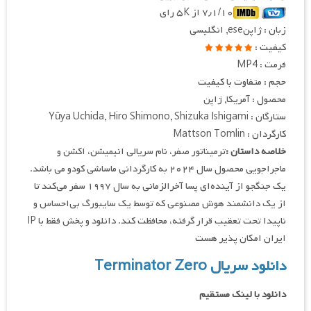
۷٫۱/۱۰ از ۵K رای
زبان : ژاپنese, انگلیسی
کیفیت :
فرمت : MP4
حجم : متفاوت با کیفیت
محصول : آمریکا, ژاپن
ستارگان : Yûya Uchida, Hiro Shimono, Shizuka Ishigami
کارگردان : Mattson Tomlin
خلاصه داستان :
ترمیناتور صفر، نام سریالی انیمیشن، اکشن و
ماجراجویی محصول سال ۲۰۲۴ به کارگردانی ماساشی کودو می باشد.
یک جنگجو از آینده‌ای پسا آخرالزمانی به سال ۱۹۹۷ سفر می‌کند تا
از یک دانشمند هوش مصنوعی که توسط یک سایبورگ بی‌احساس و
ناپیدا تحت تعقیب قرار گرفته، محافظت کند. دانلود و پخش فقط با IP
ایران امکان پذیر هست
دانلود سریال Terminator Zero
دانلود با لینک مستقیم