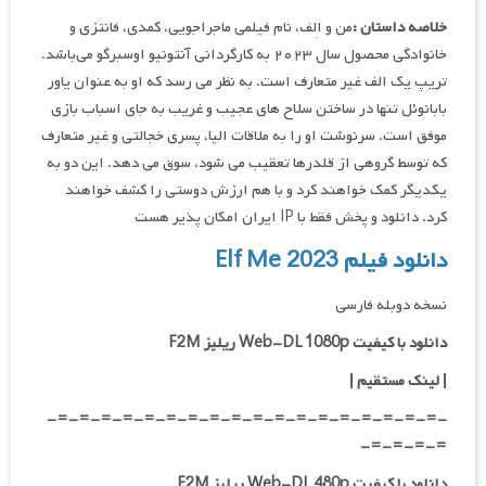
خلاصه داستان :
من و اِلف، نام فیلمی ماجراجویی، کمدی، فانتزی و
خانوادگی محصول سال ۲۰۲۳ به کارگردانی آنتونیو اوسبرگو می‌باشد.
تریپ یک الف غیر متعارف است. به نظر می رسد که او به عنوان یاور
بابانوئل تنها در ساختن سلاح های عجیب و غریب به جای اسباب بازی
موفق است. سرنوشت او را به ملاقات الیا، پسری خجالتی و غیر متعارف
که توسط گروهی از قلدرها تعقیب می شود، سوق می دهد. این دو به
یکدیگر کمک خواهند کرد و با هم ارزش دوستی را کشف خواهند
کرد. دانلود و پخش فقط با IP ایران امکان پذیر هست
دانلود فیلم Elf Me 2023
نسخه دوبله فارسی
دانلود با کیفیت Web-DL 1080p ریلیز F2M
|
لینک مستقیم
|
-=-=-=-=-=-=-=-=-=-=-=-=-=-=-=-=-=-=-
=-=-=-=-
دانلود با کیفیت Web-DL 480p ریلیز F2M