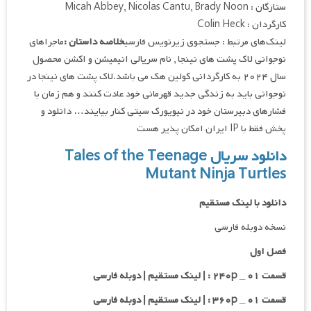
ستارگان : Micah Abbey, Nicolas Cantu, Brady Noon
کارگردان : Colin Heck
لینک‌های مرتبط : جستجوی زیرنویس فارسی
خلاصه داستان :
ماجراهای
نوجوانی لاک پشت های نینجا , نام سریالی انیمیشن و اکشن محصول
سال ۲۰۲۴ به کارگردانی کولین هک می باشد.لاک پشت های نینجا در
نوجوانی باید به زندگی جدید قهرمانی خود عادت کنند و هم زمان با
فشارهای دبیرستان خود در نیویورک سیتی کنار بیایند… دانلود و
پخش فقط با IP ایران امکان پذیر هست
دانلود سریال Tales of the Teenage
Mutant Ninja Turtles
دانلود با لینک مستقیم
نسخه دوبله فارسی
فصل اول
قسمت ۰۱ _ ۲۴۰p : | لینک مستقیم | دوبله فارسی
قسمت ۰۱ _ ۳۶۰p : | لینک مستقیم | دوبله فارسی