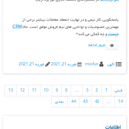
پاسخگویی، کار تیمی و در نهایت انعقاد معاملات بیشتر برخی از
مهمترین خصوصیات و توانایی های تیم فروش موفق است. حالا
CRM
چیست
و چه کمکی می کند؟
مرور ادامه
اگهی
miofun
فوریه 21, 2021
فوریه 21, 2021
راهبری
نوشته‌ها
قبلی
1
2
3
…
8
9
10
11
12
13
14
…
42
43
44
بعدی
اطلاعات