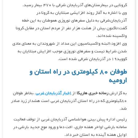
کرونایی در بیمارستان‌های آذربایجان شرقی با ۴۷۰ بیمار رسید.
وی با اشاره به آغاز روند افزایشی مبتلایان به کرونا در
آذربایجان‌شرقی به دلیل سفر‌های نوروزی هموطنان به این خطه
گفت:تاکنون بیش از هشت هزار نفر از مردم استان در مقابل کرونا
واکسینه شده‌اند.
وی افزود:البته واکسیناسیون این عداد از شهروندان به معنای عادی
شدن شرایط نیست و سفر‌های نوروزی موجب افزایش مبتلایان به
کووید۱۹ در آذربایجان شرقی شده است.
طوفان ٨٠ كيلومترى در راه استان و
اروميه
به گزارش
رسانه خبری هاریکا
از
اخبار آذربایجان غربی
،بخاطر طوفان
۸۰کیلومتری که در راه استان آذربایجان غربی است هشدار زرد صادر
شد.
رئیس اداره پیش بینی هواشناسی آذربایجان غربی از توقف فعالیت
سامانه بارشی اواخر هفته جاری، افت دما و ورود موج جدید بارشی در
اوایل هفته آینده به استان خبر داد.