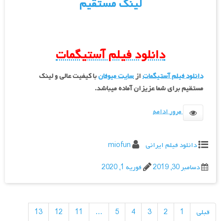
لینک مستقیم
دانلود فیلم آستیگمات
دانلود فیلم آستیگمات
از
سایت میوفان
با کیفیت عالی و لینک
مستقیم برای شما عزیزان آماده میباشد.
مرور ادامه
دانلود فیلم ایرانی
miofun
دسامبر 30, 2019
فوریه 1, 2020
راهبری
نوشته‌ها
قبلی
1
2
3
4
5
…
11
12
13