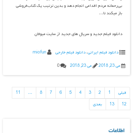
بی‌رحمانه مردم اقدامی انجام دهد و بدین ترتیب یک کتاب‌فروشی
باز می‎کند تا…
دانلود فیلم جدید و سریال های جدید از سایت میوفان
دانلود فیلم ایرانی
،
دانلود فیلم خارجی
miofun
می 23, 2018
می 23, 2018
0
راهبری
نوشته‌ها
قبلی
1
2
3
4
5
6
7
8
…
11
12
13
بعدی
اطلاعات