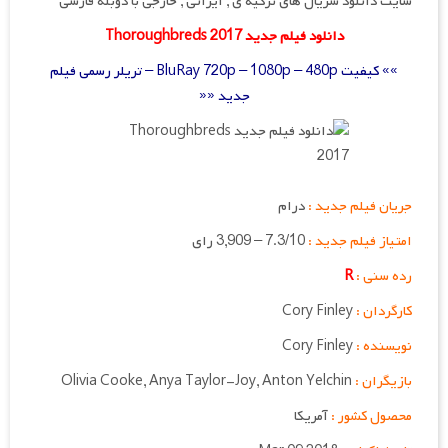
سایت دانلود سریال های ترکیه ی , ایرانی , خارجی با دوبله فارسی
دانلود فیلم جدید Thoroughbreds 2017
»» کیفیت BluRay 720p – 1080p – 480p – تریلر رسمی فیلم
جدید ««
جریان فیلم جدید :
درام
امتیاز فیلم جدید :
7.3/10 – 3,909 رای
رده سنی :
R
کارگردان :
Cory Finley
نویسنده :
Cory Finley
بازیگران :
Olivia Cooke, Anya Taylor-Joy, Anton Yelchin
محصول کشور :
آمریکا