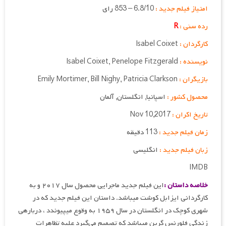
امتیاز فیلم جدید :
6.8/10 – 853 رای
رده سنی :
R
کارگردان :
Isabel Coixet
نویسنده :
Isabel Coixet, Penelope Fitzgerald
بازیگران :
Emily Mortimer, Bill Nighy, Patricia Clarkson
محصول کشور :
اسپانیا, انگلستان, آلمان
تاریخ اکران :
Nov 10,2017
زمان فیلم جدید :
113 دقیقه
زبان فیلم جدید :
انگلیسی
IMDB
خلاصه داستان :
این فیلم جدید ماجرایی محصول سال ۲۰۱۷ و به
کارگردانی ایزابل کوشت می‎باشد. داستان این فیلم جدید که در
شهری کوچک در انگلستان در سال ۱۹۵۹ به‌ وقوع می‎پیوندد ، درباره‎ی
زندگی فلورنس گرین می‎باشد که تصمیم می‌گیرد علیه تظاهرات