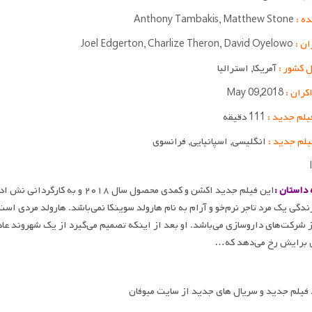
ده :
Anthony Tambakis, Matthew Stone
ان :
Joel Edgerton, Charlize Theron, David Oyelowo
 کشور :
آمریکا, استرالیا
اکران :
May 09,2018
یلم جدید :
111 دقیقه
یلم جدید :
انگلیسی, اسپانیایی, فرانسوی
داستان :
این فیلم جدید اکشن و کمدی محصول
ندگی یک مرد تاجر نرم‌خو و آرام به نام هارولد سوینکا نمی‌باشد. هارولد مردی است
 شرکت‌های داروسازی می‌باشد. او بعد از اینکه تصمیم می‌گیرد از یک شهروند عادی ،
 برایش رخ می‌دهد که…
 فیلم جدید و سریال های جدید از سایت میوفان