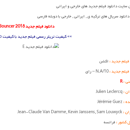
 سایت دانلود فیلم جدید های خارجی و ایرانی
انلود سریال های ترکیه ی , ایرانی , خارجی با دوبله فارسی
دانلود فیلم جدید The Bouncer 2018
»» کیفیت تریلر رسمی فیلم جدید با کیفیت 360p – 720p ««
فیلم جدید :
اکشن
 فیلم جدید :
N.A/10 – رای
ی :
R
ان :
Julien Leclercq
ه :
Jérémie Guez
ان :
Sam Louwyck
,
Kevin Janssens
,
Jean-Claude Van Damme
 کشور :
فرانسه