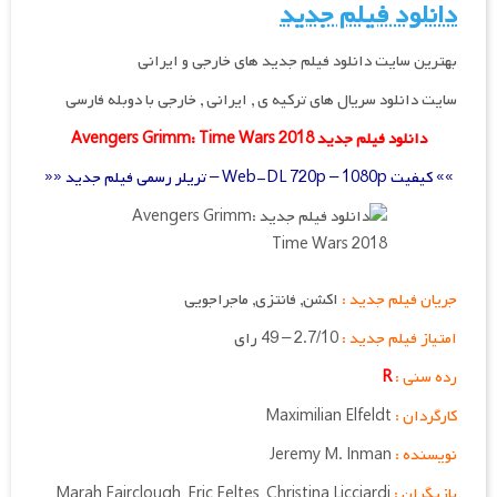
دانلود فیلم جدید
بهترین سایت دانلود فیلم جدید های خارجی و ایرانی
سایت دانلود سریال های ترکیه ی , ایرانی , خارجی با دوبله فارسی
دانلود فیلم جدید Avengers Grimm: Time Wars 2018
»» کیفیت Web-DL 720p – 1080p – تریلر رسمی فیلم جدید ««
جریان فیلم جدید :
اکشن, فانتزی, ماجراجویی
امتیاز فیلم جدید :
2.7/10 – 49 رای
رده سنی :
R
کارگردان :
Maximilian Elfeldt
نویسنده :
Jeremy M. Inman
بازیگران :
Marah Fairclough, Eric Feltes, Christina Licciardi