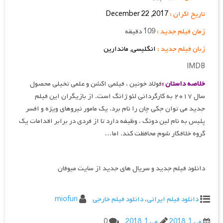
تاریخ اکران :
2017, 22 December
زمان فیلم جدید :
109 دقیقه
زبان فیلم جدید :
انگلیسی, ماندارین
IMDB
خلاصه داستان :
فولاد خونین ، فیلمی اکشن و علمی تخیلی محصول
سال ۲۰۱۷ به کارگردانی لئو ژانگ است. از بازیگران این فیلم
جدید می توان جکی چان را نام برد. یک مامور نیروهای ویژه و افسر
پلیس به نام لین دونگ ، وظیفه دارد تا از فردی در برابر اقدامات یک
گروه خلافکار شوم محافظت کند. اما…
دانلود فیلم جدید و سریال های جدید از سایت میوفان
دانلود فیلم ایرانی
،
دانلود فیلم خارجی
miofun
می 1, 2018
می 1, 2018
0