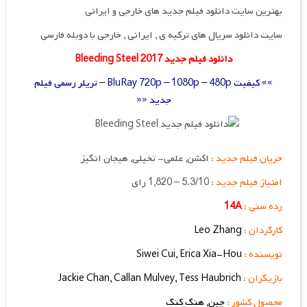
بهترین سایت دانلود فیلم جدید های خارجی و ایرانی
سایت دانلود سریال های ترکیه ی , ایرانی , خارجی با دوبله فارسی
دانلود فیلم جدید Bleeding Steel 2017
»» کیفیت BluRay 720p – 1080p – 480p – تریلر رسمی فیلم
جدید ««
جریان فیلم جدید :
اکشن, علمی- تخیلی, هیجان انگیز
امتیاز فیلم جدید :
5.3/10 – 1,820 رای
رده سنی :
14A
کارگردان :
Leo Zhang
نویسنده :
Erica Xia-Hou
,
Siwei Cui
بازیگران :
Tess Haubrich
,
Callan Mulvey
,
Jackie Chan
محصول کشور :
چین, هنگ کنگ