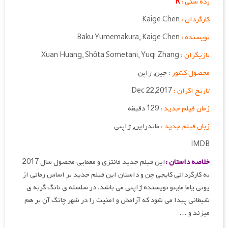
رده سنی :
R
کارگردان :
Kaige Chen
نویسنده :
Baku Yumemakura, Kaige Chen
بازیگران :
Xuan Huang, Shôta Sometani, Yuqi Zhang
محصول کشور :
چین, ژاپن
تاریخ اکران :
Dec 22,2017
زمان فیلم جدید :
129 دقیقه
زبان فیلم جدید :
ماندراین, ژاپنی
IMDB
خلاصه داستان :
این فیلم جدید فانتزی و معمایی محصول سال 2017
به کارگردانی کایجی چن و داستان این فیلم جدید بر اساس رمانی از
یونی یاما ماینو نویسنده ژاپنی می باشد. در سلسله ی تانگ گربه ی
شیطانی پیدا می شود که آرامش و امنیت را در شهر چانگ آن بر هم
میزند و …