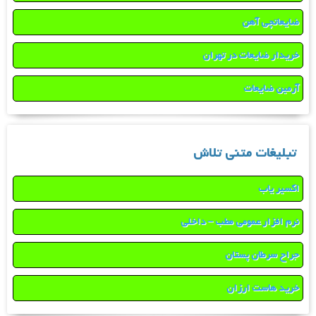
ضایعاتچی آهن
خریدار ضایعات در تهران
آرمین ضایعات
تبلیغات متنی تلاش
اکسیر یاب
نرم افزار عمومی مطب – داخلی
جراح سرطان پستان
خرید هاست ارزان