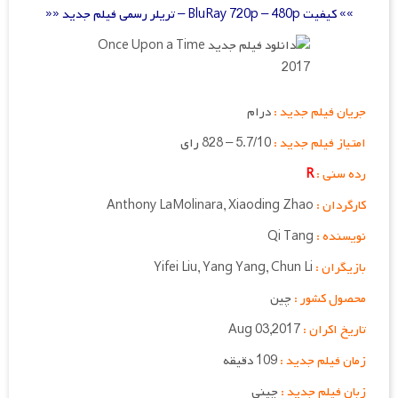
»» کیفیت BluRay 720p – 480p – تریلر رسمی فیلم جدید ««
جریان فیلم جدید :
درام
امتیاز فیلم جدید :
5.7/10 – 828 رای
رده سنی :
R
کارگردان :
Anthony LaMolinara, Xiaoding Zhao
نویسنده :
Qi Tang
بازیگران :
Yifei Liu, Yang Yang, Chun Li
محصول کشور :
چین
تاریخ اکران :
Aug 03,2017
زمان فیلم جدید :
109 دقیقه
زبان فیلم جدید :
چینی