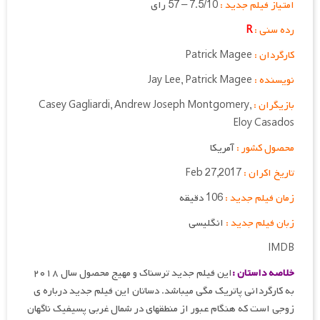
امتیاز فیلم جدید :
7.5/10 – 57 رای
رده سنی :
R
کارگردان :
Patrick Magee
نویسنده :
Patrick Magee
,
Jay Lee
بازیگران :
Casey Gagliardi, Andrew Joseph Montgomery,
Eloy Casados
محصول کشور :
آمریکا
تاریخ اکران :
Feb 27,2017
زمان فیلم جدید :
106 دقیقه
زبان فیلم جدید :
انگلیسی
IMDB
خلاصه داستان :
این فیلم جدید ترسناک و مهیج محصول سال ۲۰۱۸
به کارگردانی پاتریک مگی می‎باشد. دساتان این فیلم جدید درباره ی
زوجی است که هنگام عبور از منطقه‎ای در شمال غربی پسیفیک ناگهان