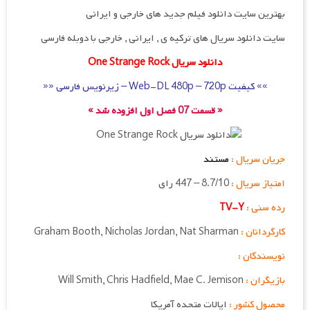
بهترین سایت دانلود فیلم جدید های خارجی و ایرانی
سایت دانلود سریال های ترکیه ی , ایرانی , خارجی با دوبله فارسی
دانلود سریال One Strange Rock
»» کیفیت Web-DL 480p – 720p – زیرنویس فارسی ««
« قسمت 07 فصل اول افزوده شد »
جریان سریال :
مستند
امتیاز سریال :
8.7/10 – 447 رای
رده سنی :
TV-Y
کارگردانان :
Graham Booth, Nicholas Jordan, Nat Sharman
نویسندگان :
بازیگران :
Mae C. Jemison
,
Chris Hadfield
,
Will Smith
محصول کشور :
ایالات متحده آمریکا