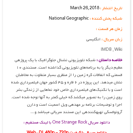
تاریخ انتشار :
March 26, 2018
شبکه پخش کننده :
National Geographic
زمان هر قسمت :
زبان سریال :
انگلیسی
IMDB , Wiki
خلاصه داستان :
شبکه تلویزیونی نشنال جئوگرافیک با یک پروژه‎ی
عظیم دیگر پا به برنامه‌های تلویزیونی گذاشته است. مستندی ۱۰
قسمتی که اتفاقات کره زمین را از منظری بسیار متفاوت به مخاطبان
نشان می‎دهد. این پروژه در ۶ قاره و ۴۵ کشور جهان فیلمبرداری شده
است و با تکنیک‌های فیلمبرداری خاص خود نماهایی از زندگی بشر
روی زمین را به تصویر می‎کشد که خیلی کمتر به آنها توجه شده است.
اجرا و توضیحات برنامه بر عهده‎ی ویل اسمیت است و دارن
آرونوفسکی تهیه‎کننده‎ی این مستند سریالی می‎باشد و…
دانلود سریال One Strange Rock با لینک مستقیم :
دانلود سریال با کیفیت Web-DL 480p – 720p