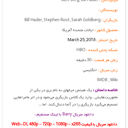
کارگردانان :
Bill Hader
,
Alec Berg
نویسندگان :
بازیگران :
Sarah Goldberg
,
Stephen Root
,
Bill Hader
محصول کشور :
ایالات متحده آمریکا
تاریخ انتشار :
March 25, 2018
شبکه پخش کننده :
HBO
زمان هر قسمت :
30 دقیقه
زبان سریال :
انگلیسی
IMDB , Wiki
خلاصه داستان :
یک هیتمن حرفه‎ای به نام بری در یکی از
ماموریت‌هایش ، وارد یک کلاس بازیگری می‌شود و در اثر ماجراهایی
تصمیم می‌گیرد بازیگری را در آنجا دنبال کند. اما…
دانلود سریال Barry با لینک مستقیم :
دانلود سریال با کیفیت Web-DL 480p – 720p – 1080p – x265