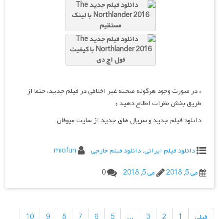
* در صورت وجود هرگونه صحنه غیر اخلاقی در فیلم جدید، حتما از
طریق بخش نظرات اطلاع دهید *
دانلود فیلم جدید و سریال های جدید از سایت میوفان
دانلود فیلم ایرانی
،
دانلود فیلم خارجی
miofun
می 5, 2018
می 5, 2018
0
راهبری
نوشته‌ها
قبلی
1
2
3
…
5
6
7
8
9
10