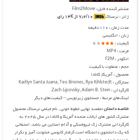
منتشر کننده فایل: Film2Movie
ژانر : ترسناک
۷٫۲/۱۰ از ۱۴K رای
مدت زمان : ۱۱۰ دقیقه
زبان : انگلیسی
کیفیت :
فرمت : MP4
انکودر : F2M
حجم : متفاوت با کیفیت
محصول : آمریکا, کانادا
ستارگان : Kaitlyn Santa Juana, Teo Briones, Rya Kihlstedt
کارگردان : Zach Lipovsky, Adam B. Stein
لینک‌های مرتبط : جستجوی زیرنویس – کیفیت‌های دیگر
خلاصه داستان :
مقصد نهایی خطوط خونی , نام فیلمی ترسناک محصول
مشترک کشور های ایالات متحده آمریکا و کانادا در سال ۲۰۲۵ به
کارگردانی مشترک زک لیپوفسکی و آدام استاین می باشد. استفانی
که یک دانشجوی دانشگاه است گرفتار کابوسی خشونت آمیز و تکرار