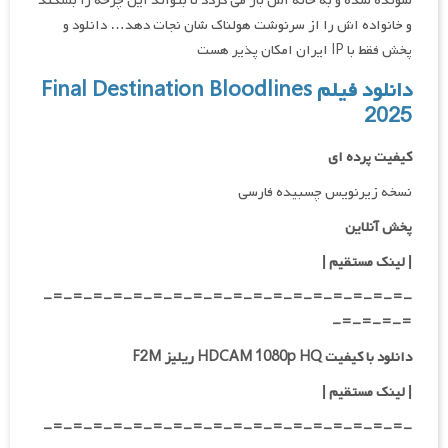
شونده شده و به خانه اش باز می گردد تا بتواند این چرخه را بشکند
و خانواده اش را از سرنوشت هولناک شان نجات دهد… دانلود و
پخش فقط با IP ایران امکان پذیر هست
دانلود فیلم Final Destination Bloodlines
2025
کیفیت پرده ای
نسخه زیرنویس چسبیده فارسی
پخش آنلاین
| لینک مستقیم
|
-=-=-=-=-=-=-=-=-=-=-=-=-=-=-=-=-=-=-
=-=-=-=-
دانلود با کیفیت HDCAM 1080p HQ ریلیز F2M
|
لینک مستقیم
|
-=-=-=-=-=-=-=-=-=-=-=-=-=-=-=-=-=-=-