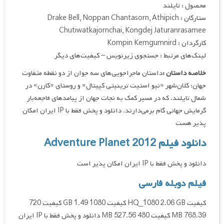
محصول : تایلند
ستارگان : Drake Bell, Noppan Chantasorn, Athipich
Chutiwatkajornchai, Kongdej Jaturanrasamee
کارگردان : Kompin Kemgumnird
لینک‌های مرتبط : جستجوی زیرنویس – کیفیت‌های دیگر
خلاصه داستان :
داستان ماجراجویی‌های سه جوان از دو نقطه متفاوت
جهان؛ کلان‌شهر «نیو استیت ترینیتی کپیتال» و روستای «کارن» در
شمال تایلند، که در مسیر کمک به نجات جهان از پیامدهای فاجعه‌بارِ
گرمایش جهانی گام برمی‌دارند. دانلود و پخش فقط با IP ایران امکان
پذیر هست
دانلود فیلم Adventure Planet 2012
دانلود و پخش فقط با IP ایران امکان پذیر است
فیلم دوبله فارسی
کیفیت HQ_1080 2.06 GB کیفیت 1080 1.49 GB کیفیت 720
768.39 MB کیفیت 480 527.56 MB دانلود و پخش فقط با IP ایران