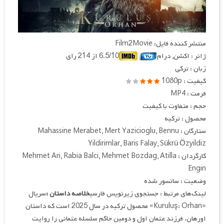
منتشر کننده فایل: Film2Movie
ژانر : اکشن, درام
6.5/10 از 214 رای
زبان : ترکی
کیفیت : 1080p
فرمت : MP4
حجم : متفاوت با کیفیت
محصول : ترکیه
ستارگان : Mahassine Merabet, Mert Yazicioglu, Bennu
Yildirimlar, Baris Falay, Sükrü Özyildiz
کارگردان : Mehmet Ari, Rabia Balci, Mehmet Bozdag, Atilla
Engin
وضعیت : سانسور شده
لینک‌های مرتبط : جستجوی زیرنویس فارسی
خلاصه داستان :
سریال
«Kuruluş: Orhan» محصول ترکیه در سال 2025 است که داستان
اورهان، فرزند عثمان اول و دومین حاکم سلسله عثمانی را روایت