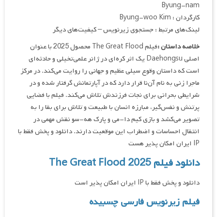
Byung-nam
کارگردان : Byung-woo Kim
لینک‌های مرتبط : جستجوی زیرنویس – کیفیت‌های دیگر
خلاصه داستان :
فیلم The Great Flood محصول 2025 با عنوان
اصلی Daehongsu یک اثر کره‌ای در ژانر علمی‌تخیلی و حادثه‌ای
است که داستان وقوع سیلی عظیم و جهانی را روایت می‌کند. در مرکز
ماجرا زنی به نام آن‌نا قرار دارد که در آپارتمانش گرفتار شده و در
شرایطی بحرانی برای نجات فرزندش تلاش می‌کند. فیلم با فضایی
پرتنش و نفس‌گیر، مبارزه انسان با طبیعت و تلاش برای بقا را به
تصویر می‌کشد و بازی کیم دا-می و پارک هه-سو نقش مهمی در
انتقال احساسات و اضطراب این موقعیت دارند. دانلود و پخش فقط با
IP ایران امکان پذیر هست
دانلود فیلم The Great Flood 2025
دانلود و پخش فقط با IP ایران امکان پذیر است
فیلم زیرنویس فارسی چسبیده