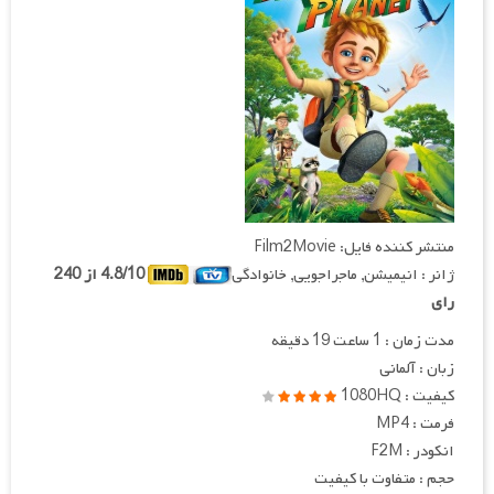
منتشر کننده فایل: Film2Movie
ژانر : انیمیشن, ماجراجویی, خانوادگی
4.8/10 از 240
رای
مدت زمان : 1 ساعت 19 دقیقه
زبان : آلمانی
کیفیت : 1080HQ
فرمت : MP4
انکودر : F2M
حجم : متفاوت با کیفیت