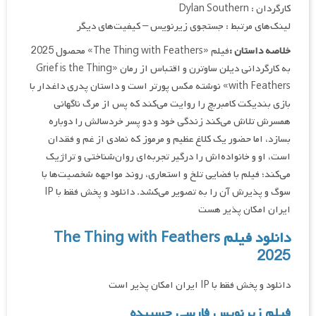
کارگردان : Dylan Southern
لینک‌های مرتبط : جستجوی زیرنویس – کیفیت‌های دیگر
خلاصه داستان :
فیلم «The Thing with Feathers» محصول 2025
به کارگردانی دیلن ساوترن و اقتباس از رمان «Grief is the Thing
with Feathers» نوشته مکس پورتر است و داستان پدری داغدار با
بازی بندیکت کامبربچ را روایت می‌کند که پس از مرگ ناگهانی
همسرش تلاش می‌کند زندگی خود و دو پسر خردسالش را دوباره
بسازد، اما حضور یک کلاغ عظیم و مرموز که نمادی از غم و فقدان
است، او و خانواده‌اش را درگیر تجربه‌ای روان‌شناختی و تراژیک
می‌کند؛ فیلم با فضایی تلخ و استعاری، روند مواجهه شخصیت‌ها با
سوگ و پذیرش آن را به تصویر می‌کشد. دانلود و پخش فقط با IP
ایران امکان پذیر هست
دانلود فیلم The Thing with Feathers
2025
دانلود و پخش فقط با IP ایران امکان پذیر است
فیلم زیرنویس فارسی چسبیده