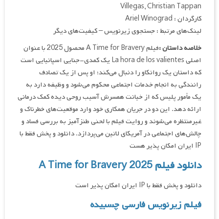
Villegas, Christian Tappan
کارگردان : Ariel Winograd
لینک‌های مرتبط : جستجوی زیرنویس – کیفیت‌های دیگر
خلاصه داستان :
فیلم A Time for Bravery محصول 2025 با عنوان
اصلی La hora de los valientes یک کمدی-جنایی اسپانیایی است
که داستان یک روانکاو را دنبال می‌کند؛ او پس از یک تصادف
رانندگی به انجام خدمات اجتماعی محکوم می‌شود و وظیفه دارد به
یک مأمور پلیس که از خیانت همسرش آسیب روحی دیده کمک درمانی
ارائه دهد. این دو در جریان همکاری خود وارد موقعیت‌های خطرناک و
غیرمنتظره می‌شوند و روایت فیلم با لحنی طنزآمیز به بررسی فساد و
چالش‌های اجتماعی در آمریکای لاتین می‌پردازد. دانلود و پخش فقط با
IP ایران امکان پذیر هست
دانلود فیلم A Time for Bravery 2025
دانلود و پخش فقط با IP ایران امکان پذیر است
فیلم زیرنویس فارسی چسبیده