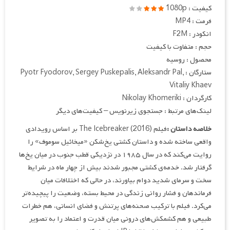
کیفیت : 1080p
فرمت : MP4
انکودر : F2M
حجم : متفاوت با کیفیت
محصول : روسیه
ستارگان : Pyotr Fyodorov, Sergey Puskepalis, Aleksandr Pal,
Vitaliy Khaev
کارگردان : Nikolay Khomeriki
لینک‌های مرتبط : جستجوی زیرنویس – کیفیت‌های دیگر
خلاصه داستان :
فیلم The Icebreaker (2016) بر اساس رویدادی
واقعی ساخته شده و داستان کشتی یخ‌شکن «میخائیل سوموف» را
روایت می‌کند که در سال ۱۹۸۵ در نزدیکی قطب جنوب در میان یخ‌ها
گرفتار شد. خدمه‌ی کشتی مجبور شدند بیش از چهار ماه در شرایط
سخت و سرمای شدید دوام بیاورند، در حالی که اختلافات میان
فرماندهان و فشار روانی زندگی در محیط بسته، وضعیت را پیچیده‌تر
می‌کرد. فیلم با ترکیب صحنه‌های پرتنش و فضای انسانی، هم خطرات
طبیعی و هم کشمکش‌های درونی میان قدرت و اعتماد را به تصویر