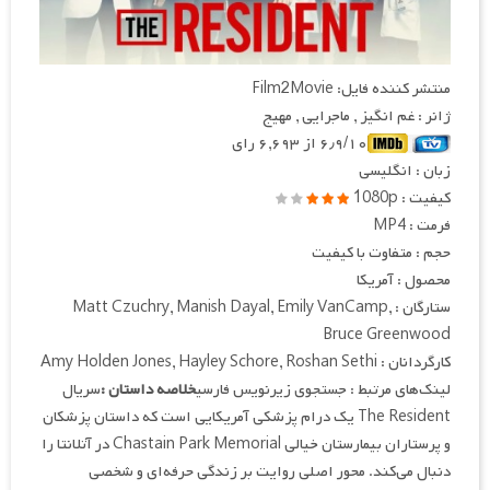
منتشر کننده فایل: Film2Movie
ژانر : غم انگیز , ماجرایی , مهیج
۶٫۹/۱۰ از ۶,۶۹۳ رای
زبان : انگلیسی
کیفیت : 1080p
فرمت : MP4
حجم : متفاوت با کیفیت
محصول : آمریکا
ستارگان : Matt Czuchry, Manish Dayal, Emily VanCamp,
Bruce Greenwood
کارگردانان : Amy Holden Jones, Hayley Schore, Roshan Sethi
لینک‌های مرتبط : جستجوی زیرنویس فارسی
خلاصه داستان :
سریال
The Resident یک درام پزشکی آمریکایی است که داستان پزشکان
و پرستاران بیمارستان خیالی Chastain Park Memorial در آتلانتا را
دنبال می‌کند. محور اصلی روایت بر زندگی حرفه‌ای و شخصی