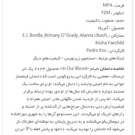
فرمت : MP4
انکودر : F2M
حجم : متفاوت با کیفیت
محصول : آمریکا
ستارگان : E.J. Bonilla, Brittany O”Grady, Alanna Ubach,
Krisha Fairchild
کارگردان : Pedro Kos
لینک‌های مرتبط : جستجوی زیرنویس – کیفیت‌های دیگر
خلاصه داستان :
فیلم «In Our Blood» محصول ۲۰۲۴ یک اثر
ترسناک-معمایی به کارگردانی پدرو کوس است که داستان فیلمساز
جوانی به نام امیلی وایلند را دنبال می‌کند؛ او برای ساخت یک
مستند دوباره با مادرش که سال‌ها از او دور بوده ارتباط برقرار
می‌کند، اما پس از ناپدید شدن ناگهانی مادر، امیلی همراه با
فیلمبردارش دنی به دنبال سرنخ‌هایی از گذشته پر از اعتیاد و
رازهای تاریک او می‌گردند. این جست‌وجو آن‌ها را به شهری دورافتاده
در نیومکزیکو می‌کشاند و به تدریج پایشان به توطئه‌ای خطرناک باز
می‌شود که جانشان را تهدید می‌کند. دانلود و پخش فقط با IP ایران