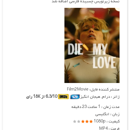
نسخه زیرنویس چسبیده فارسی اضافه شد
منتشر کننده فایل: Film2Movie
ژانر : درام, هیجان انگیز
6.3/10 از 18K رای
مدت زمان : 1 ساعت 23 دقیقه
زبان : انگلیسی
کیفیت : 1080p
فرمت : MP4