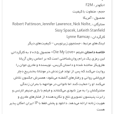
انکودر : F2M
حجم : متفاوت با کیفیت
محصول : آمریکا
ستارگان : Robert Pattinson, Jennifer Lawrence, Nick Nolte,
Sissy Spacek, LaKeith Stanfield
کارگردان : Lynne Ramsay
لینک‌های مرتبط : جستجوی زیرنویس – کیفیت‌های دیگر
خلاصه داستان :
فیلم «Die My Love» محصول ۲۰۲۵ به کارگردانی
لین رمزی یک درام روان‌شناختی است که بر اساس رمان آریانا
هارویکز ساخته شده و داستان گریس، نویسنده و مادری جوان را
روایت می‌کند که پس از تولد فرزندش در مونتانا به‌تدریج دچار
فروپاشی روانی و رفتارهای آشفته می‌شود؛ همسرش جکسون تلاش
می‌کند او را حمایت کند اما ناتوانی در مواجهه با بحران زندگی
مشترکشان را به مرز نابودی می‌کشاند و فیلم با بازی جنیفر لارنس و
رابرت پتینسون تصویری تلخ و تکان‌دهنده از فشارهای مادری و
هویت زنانه ارائه می‌دهد. دانلود و پخش فقط با IP ایران امکان پذیر
هست