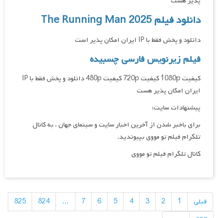
پذیر هست
دانلود فیلم The Running Man 2025
دانلود و پخش فقط با IP ایران امکان پذیر است
فیلم زیرنویس فارسی چسبیده
کیفیت 1080p کیفیت 720p کیفیت 480p دانلود و پخش فقط با IP
ایران امکان پذیر هست
پیشنهادات سایت:
برای باخبر شدن از آخرین اخبار سایت و سینمای جهان ، به کانال
تلگرام فیلم تو مووی بپیوندید.
کانال تلگرام فیلم تو مووی
راهبری
نوشته‌ها
قبلی
1
2
3
4
5
6
7
…
824
825