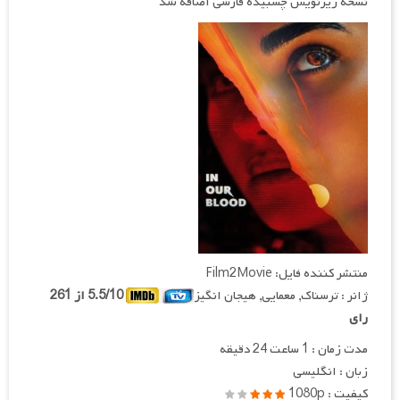
نسخه زیرنویس چسبیده فارسی اضافه شد
منتشر کننده فایل: Film2Movie
ژانر : ترسناک, معمایی, هیجان انگیز
5.5/10 از 261
رای
مدت زمان : 1 ساعت 24 دقیقه
زبان : انگلیسی
کیفیت : 1080p