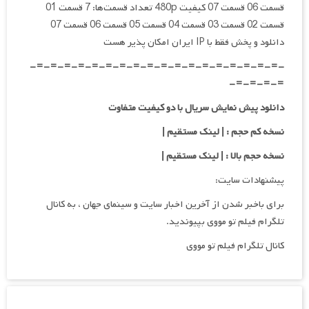
قسمت 06 قسمت 07 کیفیت 480p تعداد قسمت‌ها: 7 قسمت 01
قسمت 02 قسمت 03 قسمت 04 قسمت 05 قسمت 06 قسمت 07
دانلود و پخش فقط با IP ایران امکان پذیر هست
-=-=-=-=-=-=-=-=-=-=-=-=-=-=-=-=-=-=-
=-=-=-=-
دانلود پیش نمایش سریال با دو کیفیت متفاوت
نسخه کم حجم : | لینک مستقیم |
نسخه حجم بالا : | لینک مستقیم |
پیشنهادات سایت:
برای باخبر شدن از آخرین اخبار سایت و سینمای جهان ، به کانال
تلگرام فیلم تو مووی بپیوندید.
کانال تلگرام فیلم تو مووی