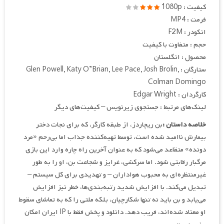
کیفیت : 1080p
فرمت : MP4
انکودر : F2M
حجم : متفاوت با کیفیت
محصول : انگلستان
ستارگان : Glen Powell, Katy O”Brian, Lee Pace, Josh Brolin,
Colman Domingo
کارگردان : Edgar Wright
لینک‌های مرتبط : جستجوی زیرنویس – کیفیت‌های دیگر
خلاصه داستان :
بن ریچاردز، از طبقه کارگر، که برای نجات دختر
بیمارش ناامید شده است، توسط تهیه‌کننده جذاب اما بی‌رحم «مرد
دونده» متقاعد می‌شود که به عنوان آخرین راه چاره وارد این بازی
مرگبار رقابتی شود. اما سرکشی، غرایز و شجاعت بن، او را به طور
غیرمنتظره‌ای به محبوب هواداران – و تهدیدی برای کل سیستم –
تبدیل می‌کند. با افزایش شدید رتبه‌بندی‌ها، خطر نیز افزایش
می‌یابد و بن باید نه تنها شکارچیان، بلکه ملتی را که به تماشای سقوط
او معتاد شده‌اند، فریب دهد. دانلود و پخش فقط با IP ایران امکان