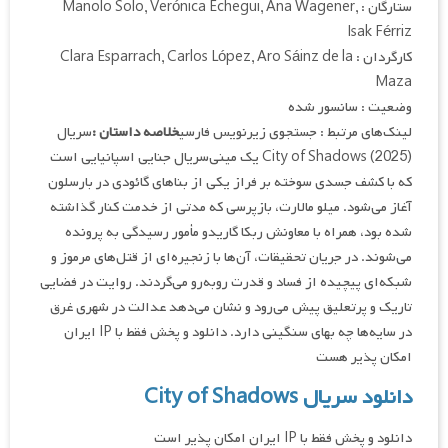
ستارگان : Manolo Solo, Verónica Echegui, Ana Wagener,
Isak Férriz
کارگردان : Clara Esparrach, Carlos López, Aro Sáinz de la
Maza
وضعیت : سانسور شده
لینک‌های مرتبط : جستجوی زیرنویس فارسی
خلاصه داستان :
سریال
City of Shadows (2025) یک مینی‌سریال جنایی اسپانیایی است
که با کشف جسدی سوخته بر فراز یکی از بناهای گائودی در بارسلون
آغاز می‌شود. میلو مالارت، بازپرسی که مدتی از خدمت کنار گذاشته
شده بود، همراه با معاونش ربکا گاریدو مأمور رسیدگی به پرونده
می‌شوند. در جریان تحقیقات، آن‌ها با زنجیره‌ای از قتل‌های مرموز و
شبکه‌ای پیچیده از فساد و قدرت روبه‌رو می‌گردند. روایت در فضایی
تاریک و پرتعلیق پیش می‌رود و نشان می‌دهد عدالت در شهری غرق
در سایه‌ها چه بهای سنگینی دارد. دانلود و پخش فقط با IP ایران
امکان پذیر هست
دانلود سریال City of Shadows
دانلود و پخش فقط با IP ایران امکان پذیر است