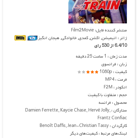
منتشر کننده فایل: Film2Movie
ژانر : انیمیشن, اکشن, کمدی, خانوادگی, هیجان انگیز
6.4/10 از 530 رای
مدت زمان : 1 ساعت 25 دقیقه
زبان : فرانسوی
کیفیت : 1080p
فرمت : MP4
انکودر : F2M
حجم : متفاوت با کیفیت
محصول : فرانسه
ستارگان : Damien Ferrette, Kaycie Chase, Hervé Jolly,
Frantz Confiac
کارگردان : Benoît Daffis, Jean-Christian Tassy
لینک‌های مرتبط : کیفیت‌های دیگر