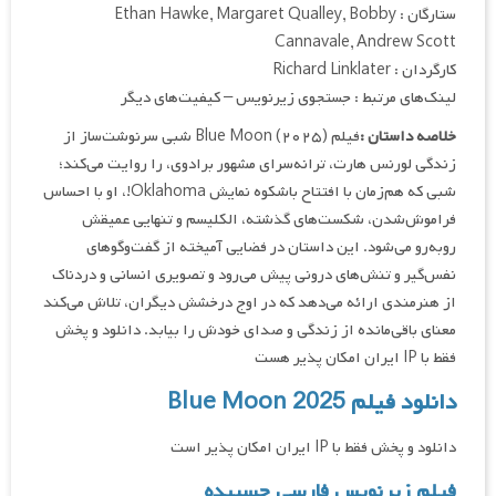
ستارگان : Ethan Hawke, Margaret Qualley, Bobby
Cannavale, Andrew Scott
کارگردان : Richard Linklater
لینک‌های مرتبط : جستجوی زیرنویس – کیفیت‌های دیگر
خلاصه داستان :
فیلم Blue Moon (۲۰۲۵) شبی سرنوشت‌ساز از
زندگی لورنس هارت، ترانه‌سرای مشهور برادوی، را روایت می‌کند؛
شبی که هم‌زمان با افتتاح باشکوه نمایش Oklahoma!، او با احساس
فراموش‌شدن، شکست‌های گذشته، الکلیسم و تنهایی عمیقش
روبه‌رو می‌شود. این داستان در فضایی آمیخته از گفت‌وگوهای
نفس‌گیر و تنش‌های درونی پیش می‌رود و تصویری انسانی و دردناک
از هنرمندی ارائه می‌دهد که در اوج درخشش دیگران، تلاش می‌کند
معنای باقی‌مانده از زندگی و صدای خودش را بیابد. دانلود و پخش
فقط با IP ایران امکان پذیر هست
دانلود فیلم Blue Moon 2025
دانلود و پخش فقط با IP ایران امکان پذیر است
فیلم زیرنویس فارسی چسبیده