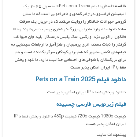
خلاصه داستان :
فیلم «Pets on a Train» محصول ۲۰۲۵ یک
انیمیشن فرانسوی در ژانر کمدی و ماجراجویی است که داستان
گروهی حیوانات خلافکار را روایت می‌کند که در جریان یک سرقت
ساده ناخواسته وارد ماجرایی بزرگ در قطاری پرسرعت می‌شوند و حالا
فالکون، راکونی دزد، و رکس، سگ پلیس درستکار، باید جان حیوانات
گرفتار را نجات دهند؛ اثری پرهیجان و طنزآمیز با ارجاعات سینمایی به
فیلم‌های اکشن مشهور که هم برای کودکان سرگرم‌کننده است و هم
برای بزرگسالان با شوخی‌های اجتماعی جذابیت دارد. دانلود و پخش
فقط با IP ایران امکان پذیر هست
دانلود فیلم Pets on a Train 2025
دانلود و پخش فقط با IP ایران امکان پذیر است
فیلم زیرنویس فارسی چسبیده
کیفیت 1080p کیفیت 720p کیفیت 480p دانلود و پخش فقط با IP
ایران امکان پذیر هست
پیشنهادات سایت: