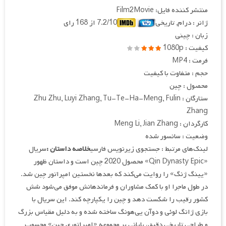
منتشر کننده فایل: Film2Movie
ژانر : درام, تاریخی
7.2/10 از 168 رای
زبان : چینی
کیفیت : 1080p
فرمت : MP4
حجم : متفاوت با کیفیت
محصول : چین
ستارگان : Zhu Zhu, Luyi Zhang, Tu-Te-Ha-Meng, Fulin
Zhang
کارگردان : Meng Li, Jian Zhang
وضعیت : سانسور شده
لینک‌های مرتبط : جستجوی زیرنویس فارسی
خلاصه داستان :
سریال
«Qin Dynasty Epic» محصول 2020 چین است و داستان ظهور
«یینگ ژنگ» را روایت می‌کند که بعدها نخستین امپراتور چین شد.
در طول ماجرا او با کمک مشاوران و فرماندهانش موفق می‌شود شش
کشور رقیب را شکست دهد و چین را یکپارچه کند. این سریال با
بازی ژانگ لوئی و دوآن یی‌هونگ ساخته شده و به دلیل مقیاس بزرگ
و طراحی تاریخی دقیق، پایانی بر مجموعه «امپراتوری چین» محسوب