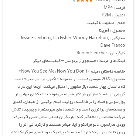
کیفیت : 1080HQ
فرمت : MP4
انکودر : F2M
حجم : متفاوت با کیفیت
محصول : آمریکا
ستارگان : Jesse Eisenberg, Isla Fisher, Woody Harrelson,
Dave Franco
کارگردان : Ruben Fleischer
لینک‌های مرتبط : جستجوی زیرنویس – کیفیت‌های دیگر
خلاصه داستان :
فیلم «Now You See Me: Now You Don’t»
محصول 2025 سومین قسمت از مجموعه «اکنون مرا می‌بینی» است
که داستان چهار شعبده‌باز مشهور را دنبال می‌کند؛ آن‌ها این بار با
گروهی از شعبده‌بازان تازه‌کار همراه می‌شوند تا شبکه‌ای جهانی از
پول‌شویی و فساد را برملا کنند. روایت فیلم ترکیبی از هیجان، کمدی
و صحنه‌های پرانرژی است و با شعبده‌های غیرمنتظره و پیچیده تلاش
می‌کند مخاطب را غافلگیر کند. بازیگران اصلی شامل جسی آیزنبرگ،
وودی هارلسون، دیو فرانکو و ایلا فیشر هستند و کارگردانی اثر را
روبن فلیشر بر عهده دارد که با سبک پرتحرک خود فضای سرگرم‌کننده