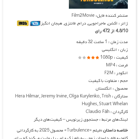
منتشر کننده فایل: Film2Movie
ژانر : اکشن, ماجراجویی, درام, فانتزی, هیجان انگیز
4.8/10 از 472 رای
مدت زمان : 1 ساعت 32 دقیقه
زبان : انگلیسی
کیفیت : 1080p
فرمت : MP4
انکودر : F2M
حجم : متفاوت با کیفیت
محصول : انگلستان
ستارگان : Hera Hilmar, Jeremy Irvine, Olga Kurylenko, Trish
Hughes, Stuart Whelan
کارگردان : Claudio Fäh
لینک‌های مرتبط : جستجوی زیرنویس – کیفیت‌های دیگر
خلاصه داستان :
فیلم «Turbulence» محصول 2025 به کارگردانی
کلودیو فاه، داستان زوجی به نام زک و امی را روایت می‌کند که برای