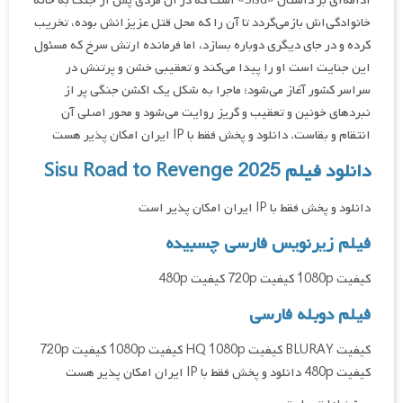
ادامه‌ای بر داستان «Sisu» است که در آن مردی پس از جنگ به خانه
خانوادگی‌اش بازمی‌گردد تا آن را که محل قتل عزیزانش بوده، تخریب
کرده و در جای دیگری دوباره بسازد، اما فرمانده ارتش سرخ که مسئول
این جنایت است او را پیدا می‌کند و تعقیبی خشن و پرتنش در
سراسر کشور آغاز می‌شود؛ ماجرا به شکل یک اکشن جنگی پر از
نبردهای خونین و تعقیب و گریز روایت می‌شود و محور اصلی آن
انتقام و بقاست. دانلود و پخش فقط با IP ایران امکان پذیر هست
دانلود فیلم Sisu Road to Revenge 2025
دانلود و پخش فقط با IP ایران امکان پذیر است
فیلم زیرنویس فارسی چسبیده
کیفیت 1080p کیفیت 720p کیفیت 480p
فیلم دوبله فارسی
کیفیت BLURAY کیفیت HQ 1080p کیفیت 1080p کیفیت 720p
کیفیت 480p دانلود و پخش فقط با IP ایران امکان پذیر هست