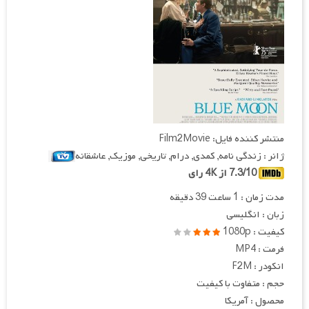
منتشر کننده فایل: Film2Movie
ژانر : زندگی نامه, کمدی, درام, تاریخی, موزیک, عاشقانه
7.3/10 از 4K رای
مدت زمان : 1 ساعت 39 دقیقه
زبان : انگلیسی
کیفیت : 1080p
فرمت : MP4
انکودر : F2M
حجم : متفاوت با کیفیت
محصول : آمریکا