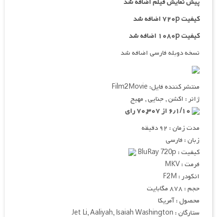
پیش نمایش فیلم اضافه شد
کیفیت ۷۲۰p اضافه شد
کیفیت ۱۰۸۰p اضافه شد
نسخه دوبله فارسی اضافه شد
منتشر کننده فایل: Film2Movie
ژانر : اکشن , جنایی , مهیج
۶٫۱/۱۰ از ۷۰,۳۰۷ رای
مدت زمان : ۹۲ دقیقه
زبان : فارسی
کیفیت : BluRay 720p
فرمت : MKV
انکودر : F2M
حجم : ۸۷۸ مگابایت
محصول : آمریکا
ستارگان : Jet Li, Aaliyah, Isaiah Washington