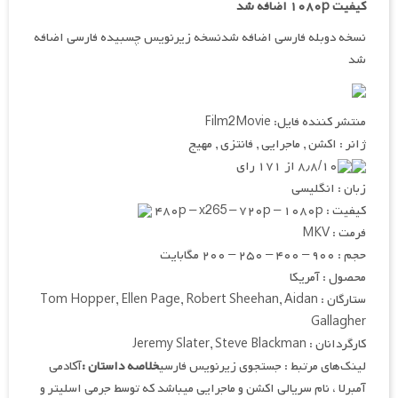
کیفیت ۱۰۸۰p اضافه شد
نسخه دوبله فارسی اضافه شدنسخه زیرنویس چسبیده فارسی اضافه
شد
منتشر کننده فایل: Film2Movie
ژانر : اکشن , ماجرایی , فانتزی , مهیج
۸٫۸/۱۰ از ۱۷۱ رای
زبان : انگلیسی
کیفیت : ۴۸۰p – x265 – ۷۲۰p – ۱۰۸۰p
فرمت : MKV
حجم : ۹۰۰ – ۴۰۰ – ۲۵۰ – ۲۰۰ مگابایت
محصول : آمریکا
ستارگان : Tom Hopper, Ellen Page, Robert Sheehan, Aidan
Gallagher
کارگردانان : Jeremy Slater, Steve Blackman
لینک‌های مرتبط : جستجوی زیرنویس فارسی
خلاصه داستان :
آکادمی
آمبرلا ، نام سریالی اکشن و ماجرایی می‎باشد که توسط جرمی اسلیتر و