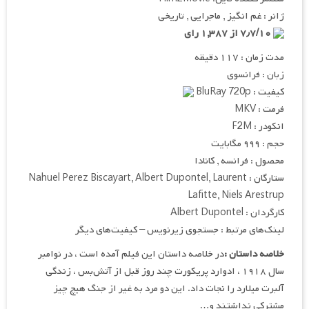
ژانر : غم انگیز , ماجرایی , تاریخی
۷٫۷/۱۰ از ۱,۳۸۷ رای
مدت زمان : ۱۱۷ دقیقه
زبان : فرانسوی
کیفیت : BluRay 720p
فرمت : MKV
انکودر : F2M
حجم : ۹۹۹ مگابایت
محصول : فرانسه , کانادا
ستارگان : Nahuel Perez Biscayart, Albert Dupontel, Laurent
Lafitte, Niels Arestrup
کارگردان : Albert Dupontel
لینک‌های مرتبط : جستجوی زیرنویس – کیفیت‌های دیگر
خلاصه داستان :
در خلاصه داستان این فیلم آمده است ، در نوامبر
سال ۱۹۱۸ ، ادوارد پریکورت چند روز قبل از آتش‌بس ، زندگی
آلبرت میلارد را نجات داد. این دو مرد به غیر از جنگ هیچ چیز
مشترکی نداشتند و…