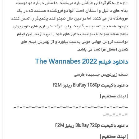
۲۰۲۲ به کارگردانی جاناتان باره می‌باشد. داستان درباره دو دوست
بنام های دانیل و استفان است آنها دو فروشنده هستند که در یک
فروشگاه کار می کنند اما در عین حال نمیتوانند یکدیگر را تحمل کنند
باوجود همه چیز تصمیم میگیرند برای شرکت در بازی های تلویزیونی
باهم متحد شوند تا بتوانند بدهی های خود را بپردازند. این فیلم
توانست فروش جهانی خوبی بدست بیاورد و از بهترین فیلم های
کمدی امسال فرانسه می باشد.
دانلود فیلم The Wannabes 2022
نسخه زیرنویس چسبیده فارسی
دانلود با کیفیت BluRay 1080p ریلیز F2M
|
لینک مستقیم
|
-=-=-=-=-=-=-=-=-=-=-=-=-=-=-=-=-=-=-
=-=-=-=-
دانلود با کیفیت BluRay 720p ریلیز F2M
| لینک مستقیم
|