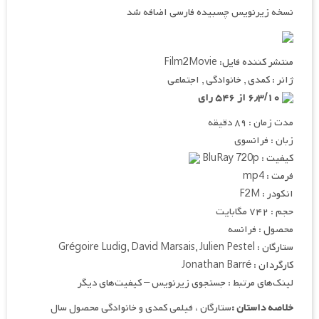
نسخه زیرنویس چسبیده فارسی اضافه شد
منتشر کننده فایل: Film2Movie
ژانر : کمدی , خانوادگی , اجتماعی
۶٫۳/۱۰ از ۵۴۶ رای
مدت زمان : ۸۹ دقیقه
زبان : فرانسوی
کیفیت : BluRay 720p
فرمت : mp4
انکودر : F2M
حجم : ۷۴۲ مگابایت
محصول : فرانسه
ستارگان : Grégoire Ludig, David Marsais, Julien Pestel
کارگردان : Jonathan Barré
لینک‌های مرتبط : جستجوی زیرنویس – کیفیت‌های دیگر
خلاصه داستان :
ستارگان ، فیلمی کمدی و خانوادگی محصول سال