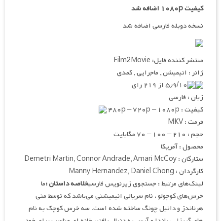
کیفیت ۱۰۸۰p اضافه شد
نسخه دوبله فارسی اضافه شد
منتشر کننده فایل: Film2Movie
ژانر : انیمیشن , ماجرایی , کمدی
۵٫۹/۱۰ از ۲۱۹ رای
زبان : فارسی
کیفیت : ۴۸۰p – ۷۲۰p – ۱۰۸۰p
فرمت : MKV
حجم : ۲۱۰ – ۱۰۰ – ۷۰ مگابایت
محصول : آمریکا
ستارگان : Demetri Martin, Connor Andrade, Amari McCoy
کارگردان : Manny Hernandez, Daniel Chong
لینک‌های مرتبط : جستجوی زیرنویس فارسی
خلاصه داستان :
ما
خرس‌های کوچولو ، نام سریالی انیمیشنی می‌باشد که توسط منی
هرناندز و دانیل چونگ ساخته شده است. سه خرس کوچک به نام
های گریزلی، پاندا و آیس به دنبال یافتن خانه ای مناسب برای خود