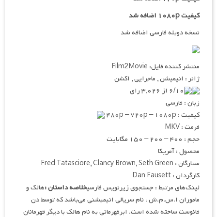
کیفیت ۱۰۸۰p اضافه شد
نسخه دوبله فارسی اضافه شد
منتشر کننده فایل: Film2Movie
ژانر : انیمیشن , ماجرایی , اکشن
۶/۱۰ از ۳,۰۲۶ رای
زبان : فارسی
کیفیت : ۴۸۰p – ۷۲۰p – ۱۰۸۰p
فرمت : MKV
حجم : ۴۰۰ – ۲۰۰ – ۱۵۰ مگابایت
محصول : آمریکا
ستارگان : Fred Tatasciore, Clancy Brown, Seth Green
کارگردان : Dan Fausett
لینک‌های مرتبط : جستجوی زیرنویس فارسی
خلاصه داستان :
هالک و
ماموران ا.س.م.ش ، نام سریالی انیمیشنی می‌باشد که توسط دن
فائوست ساخته شده است. ابرقهرمانی به نام هالک با دیگر قهرمانان