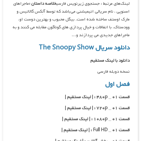
لینک‌های مرتبط : جستجوی زیرنویس فارسی
خلاصه داستان :
ماجراهای
اسنوپی ، نام سریالی انیمیشنی می‌باشد که توسط آلِکس گالاتیس و
مارک اوستف ساخته شده است. بیگل محبوب و بهترین دوست او،
وودستاک، با اتفاقات و خیال پردازی های گوناگون مقابله می کنند و به
ماجراهای جدیدی می پردازند و…
دانلود سریال The Snoopy Show
دانلود با لینک مستقیم
نسخه دوبله فارسی
فصل اول
قسمت ۰۱ _ ۴۸۰p : | لینک مستقیم |
قسمت ۰۱ _ ۷۲۰p : | لینک مستقیم |
قسمت ۰۱ _ ۱۰۸۰p : | لینک مستقیم |
قسمت ۰۱ _ Full HD : | لینک مستقیم |