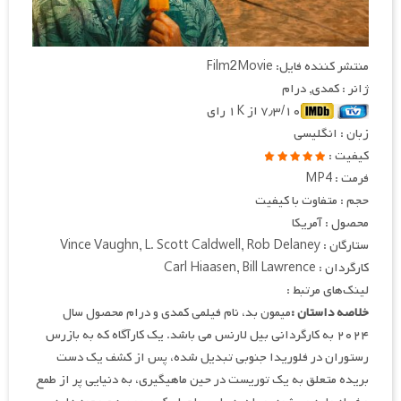
منتشر کننده فایل: Film2Movie
ژانر : کمدی, درام
۷٫۳/۱۰ از ۱K رای
زبان : انگلیسی
کیفیت :
فرمت : MP4
حجم : متفاوت با کیفیت
محصول : آمریکا
ستارگان : Vince Vaughn, L. Scott Caldwell, Rob Delaney
کارگردان : Carl Hiaasen, Bill Lawrence
لینک‌های مرتبط :
خلاصه داستان :
میمون بد، نام فیلمی کمدی و درام محصول سال
۲۰۲۴ به کارگردانی بیل لارنس می باشد. یک کارآگاه که به بازرس
رستوران در فلوریدا جنوبی تبدیل شده، پس از کشف یک دست
بریده متعلق به یک توریست در حین ماهیگیری، به دنیایی پر از طمع