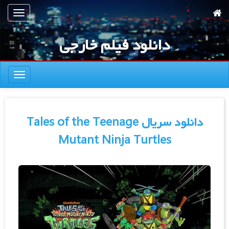
رش
تعویض
ه
ناوبری
حتوای
دانلود فیلم خارجی
صلی
تعویض
ناوبری
دانلود سریال Tales of the Teenage
Mutant Ninja Turtles