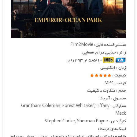
منتشر کننده فایل: Film2Movie
ژانر : جنایی, درام, معمایی
۵٫۵/۱۰ از ۳۹۳ رای
زبان : انگلیسی
کیفیت :
فرمت : MP4
حجم : متفاوت با کیفیت
محصول : آمریکا
ستارگان : Grantham Coleman, Forest Whitaker, Tiffany
Mack
کارگردان : Stephen Carter, Sherman Payne
لینک‌های مرتبط :
خلاصه داستان :
امپراتور اوشن پارک، نام فیلمی جنایی، معمایی و درام