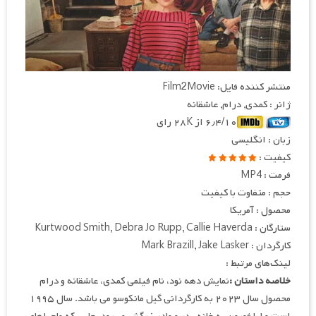
منتشر کننده فایل: Film2Movie
ژانر : کمدی, درام, عاشقانه
۶٫۴/۱۰ از ۲۸K رای
زبان : انگلیسی
کیفیت :
فرمت : MP4
حجم : متفاوت با کیفیت
محصول : آمریکا
ستارگان : Kurtwood Smith, Debra Jo Rupp, Callie Haverda
کارگردان : Mark Brazill, Jake Lasker
لینک‌های مرتبط :
خلاصه داستان :
نمایش دهه نود، نام فیلمی کمدی، عاشقانه و درام
محصول سال ۲۰۲۳ به کارگردانی گیل مانکوسو می باشد. سال ۱۹۹۵