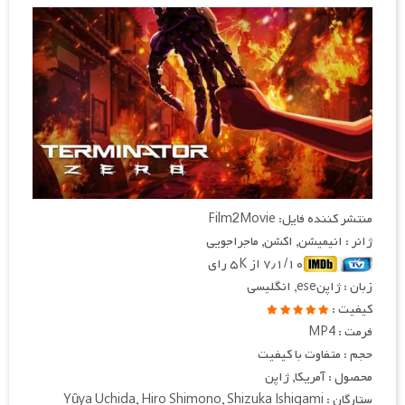
منتشر کننده فایل: Film2Movie
ژانر : انیمیشن, اکشن, ماجراجویی
۷٫۱/۱۰ از ۵K رای
زبان : ژاپنese, انگلیسی
کیفیت :
فرمت : MP4
حجم : متفاوت با کیفیت
محصول : آمریکا, ژاپن
ستارگان : Yûya Uchida, Hiro Shimono, Shizuka Ishigami