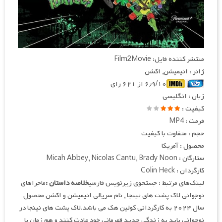
منتشر کننده فایل: Film2Movie
ژانر : انیمیشن, اکشن
۶٫۹/۱۰ از ۶۲۱ رای
زبان : انگلیسی
کیفیت :
فرمت : MP4
حجم : متفاوت با کیفیت
محصول : آمریکا
ستارگان : Micah Abbey, Nicolas Cantu, Brady Noon
کارگردان : Colin Heck
لینک‌های مرتبط : جستجوی زیرنویس فارسی
خلاصه داستان :
ماجراهای
نوجوانی لاک پشت های نینجا , نام سریالی انیمیشن و اکشن محصول
سال ۲۰۲۴ به کارگردانی کولین هک می باشد.لاک پشت های نینجا در
نوجوانی باید به زندگی جدید قهرمانی خود عادت کنند و هم زمان با