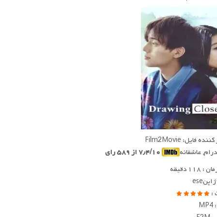
ده فایل: Film2Movie
 درام, عاشقانه
۷٫۴/۱۰ از ۵۸۹ رای
 ۱۱۸ دقیقه
اپنese
 :
MP