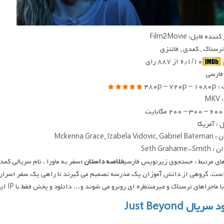
ده فایل: Film2Movie
 ترسناک , کمدی , فانتزی
۶٫۱/۱۰ از ۸۸۷ رای
 فارسی
۴۸۰p – ۷
MK
یت
: آمریکا
Mckenna Grace, Izabela
Seth Grahame-
ای مرتبط : جستجوی زیرنویس فارسی
خلاصه داستان :
سفر به ماورا ، نام سریالی ک
ت. گروهی از دانش آموزان یک مدرسه تصمیم می گیرند تا راهی یک سفر اسرارآمیز 
ماجراهای ترسناک و غیرمنتظره ای روبرو می شوند و… دانلود و پخش فقط با IP ایران امکان پذیر هست
سریال Just Beyond