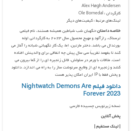
Alex Høgh Andersen
کارگردان : Ole Bornedal
لینک‌های مرتبط : کیفیت‌های دیگر
خلاصه داستان :
نگهبان شب شیاطین همیشه هستند، نام فیلمی
ترسناک، رازآلود و مهیج محصول سال ۲۰۲۳ به کارگردانی اوله
بورندال می باشد. دختر مارتین، اِما، یک کار نگهبانی شبانه را آغاز می
کند تا بفهمد تقریباً سی سال پیش چه اتفاقی برای والدینش افتاده
است. ملاقات با ورمر در سلولش، قاتل زنجیره ای را از کما بیرون می
کشد و زنجیره ای از وقایع سرنوشت ساز را به راه می اندازد. دانلود
و پخش فقط با IP ایران امکان پذیر هست
دانلود فیلم Nightwatch Demons Are
Forever 2023
نسخه زیرنویس چسبیده فارسی
پخش آنلاین
| لینک مستقیم
|