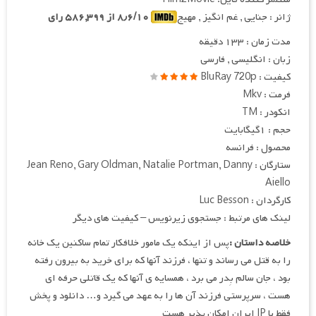
ژانر : جنایی , غم انگیز , مهیج
۸٫۶/۱۰ از ۵۸۶,۳۹۹ رای
مدت زمان : ۱۳۳ دقیقه
زبان : انگلیسی , فارسی
کیفیت : BluRay 720p
فرمت : Mkv
انکودر : TM
حجم : ۱گیگابایت
محصول : فرانسه
ستارگان : Jean Reno, Gary Oldman, Natalie Portman, Danny
Aiello
کارگردان : Luc Besson
لینک های مرتبط : جستجوی زیرنویس – کیفیت های دیگر
خلاصه داستان :
پس از اینکه یک مامور خلافکار تمام ساکنین یک خانه
را به قتل می رساند و تنها ، فرزند آنها که برای خرید به بیرون رفته
بود ، جان سالم بِدر می برد ، همسایه ی آنها که یک قاتلی حرفه ای
هست ، سرپرستی فرزند آن ها را به عهد می گیرد و… دانلود و پخش
فقط با IP ایران امکان پذیر هست