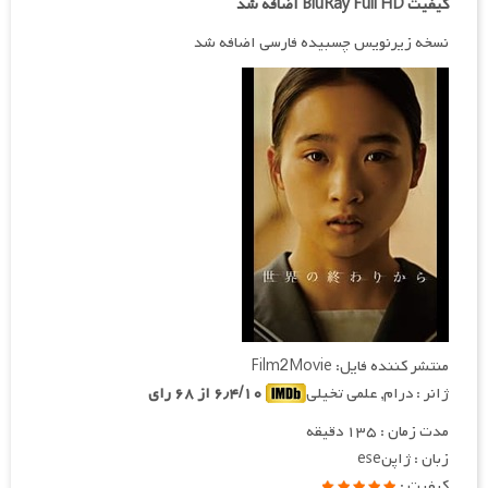
کیفیت BluRay Full HD اضافه شد
نسخه زیرنویس چسبیده فارسی اضافه شد
منتشر کننده فایل: Film2Movie
ژانر : درام, علمی تخیلی
۶٫۴/۱۰ از ۶۸ رای
مدت زمان : ۱۳۵ دقیقه
زبان : ژاپنese
کیفیت :