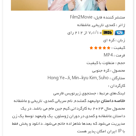
منتشر کننده فایل: Film2Movie
ژانر : کمدی, تاریخی, عاشقانه
۷٫۱/۱۰ از ۲۱۲ رای
زبان : کره ای
کیفیت :
فرمت : MP4
حجم : متفاوت با کیفیت
محصول : کره جنوبی
ستارگان : Hong Ye-Ji, Min-kyu Kim, Suho
کارگردان :
لینک‌های مرتبط : جستجوی زیرنویس فارسی
خلاصه داستان :
ولیعهد گمشده, نام سریالی کمدی، تاریخی و عاشقانه
محصول سال ۲۰۲۴ به کارگردانی کیم جین مام می باشد. در یک
داستان عاشقانه و کمدی در دوران ژوسئون، یک ولیعهد توسط یک زن
مدیریت می‌شود که بعدها شاهزاده خانم می‌شود. دانلود و پخش فقط
با IP ایران امکان پذیر هست