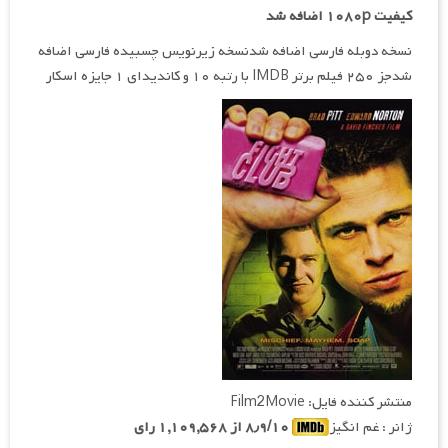
کیفیت ۱۰۸۰p اضافه شد
نسخه دوبله فارسی اضافه شدنسخه زیرنویس چسبیده فارسی اضافه
شدجز ۲۵۰ فیلم برتر IMDB با رتبه ۱۰ و کاندیدای ۱ جایزه اسکار
منتشر کننده فایل: Film2Movie
ژانر : غم انگیز
۸٫۹/۱۰ از ۱,۱۰۹,۵۶۸ رای