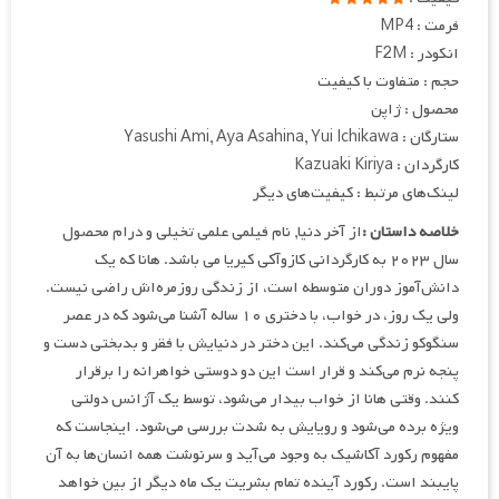
فرمت : MP4
انکودر : F2M
حجم : متفاوت با کیفیت
محصول : ژاپن
ستارگان : Yasushi Ami, Aya Asahina, Yui Ichikawa
کارگردان : Kazuaki Kiriya
لینک‌های مرتبط : کیفیت‌های دیگر
خلاصه داستان :
از آخر دنیا, نام فیلمی علمی تخیلی و درام محصول
سال ۲۰۲۳ به کارگردانی کازوآکی کیریا می باشد. هانا که یک
دانش‌آموز دوران متوسطه است، از زندگی روزمره‌اش راضی نیست.
ولی یک روز، در خواب، با دختری ۱۰ ساله آشنا می‌شود که در عصر
سنگوکو زندگی می‌کند. این دختر در دنیایش با فقر و بدبختی دست و
پنجه نرم می‌کند و قرار است این دو دوستی خواهرانه را برقرار
کنند. وقتی هانا از خواب بیدار می‌شود، توسط یک آژانس دولتی
ویژه برده می‌شود و رویایش به شدت بررسی می‌شود. اینجاست که
مفهوم رکورد آکاشیک به وجود می‌آید و سرنوشت همه انسان‌ها به آن
پایبند است. رکورد آینده تمام بشریت یک ماه دیگر از بین خواهد