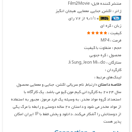
منتشر کننده فایل: Film2Movie
ژانر : اکشن, جنایی, معمایی, هیجان انگیز
۹٫۱/۱۰ از ۷۲ رای
زبان : کره ای
کیفیت :
فرمت : MP4
حجم : متفاوت با کیفیت
محصول : کره جنوبی
ستارگان : Ji Sung, Jeon Mi-do
کارگردان :
لینک‌های مرتبط :
خلاصه داستان :
ارتباط, نام سریالی اکشن، جنایی و معمایی محصول
سال ۲۰۲۴ به کارگردانی کیم مون کیو می باشد. یک کارآگاه با
استعداد گروه مواد مخدر، به وسیله یک فرد مرموز، مجبور به استفاده
از مواد مخدر می شود و داستان ۲۰ ساله دوستی و رابطه با مرگ یکی
از دوستانش را آشکار می‌کند. دانلود و پخش فقط با IP ایران امکان
پذیر هست