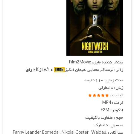
منتشر کننده فایل: Film2Movie
ژانر : ترسناک, معمایی, هیجان انگیز
۶/۱۰ از ۲K رای
مدت زمان : ۱۱۰ دقیقه
زبان : دانمارکی
کیفیت :
فرمت : MP4
انکودر : F2M
حجم : متفاوت با کیفیت
محصول : دانمارک
ستارگان : Fanny Leander Bornedal, Nikolaj Coster-Waldau,