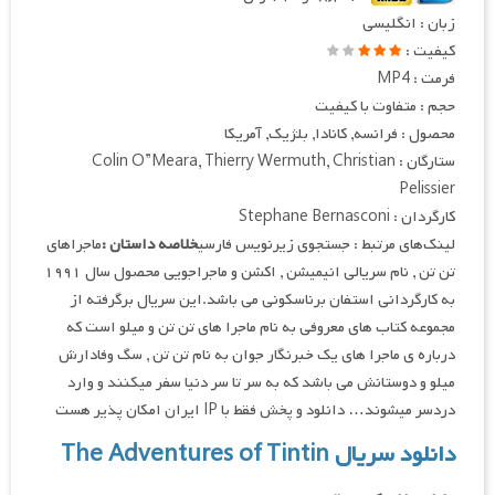
زبان : انگلیسی
کیفیت :
فرمت : MP4
حجم : متفاوت با کیفیت
محصول : فرانسه, کانادا, بلژیک, آمریکا
ستارگان : Colin O”Meara, Thierry Wermuth, Christian
Pelissier
کارگردان : Stephane Bernasconi
لینک‌های مرتبط : جستجوی زیرنویس فارسی
خلاصه داستان :
ماجراهای
تن تن , نام سریالی انیمیشن , اکشن و ماجراجویی محصول سال ۱۹۹۱
به کارگردانی استفان برناسکونی می باشد.این سریال برگرفته از
مجموعه کتاب های معروفی به نام ماجرا های تن تن و میلو است که
درباره ی ماجرا های یک خبرنگار جوان به نام تن تن , سگ وفادارش
میلو و دوستانش می باشد که به سر تا سر دنیا سفر میکنند و وارد
دردسر میشوند… دانلود و پخش فقط با IP ایران امکان پذیر هست
دانلود سریال The Adventures of Tintin