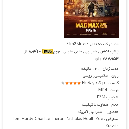
منتشر کننده فایل: Film2Movie
ژانر : اکشن , ماجرایی , علمی تخیلی , مهیج
۸٫۴/۱۰ از
۲۸۴,۹۵۳ رای
مدت زمان : ۱۲۱ دقیقه
زبان : انگلیسی , روسی
کیفیت : BluRay 720p
فرمت : MP4
انکودر : F2M
حجم : متفاوت با کیفیت
محصول : استرالیا , آمریکا
ستارگان : Tom Hardy, Charlize Theron, Nicholas Hoult, Zoe
Kravitz