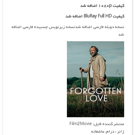
کیفیت ۱۰۸۰p اضافه شد
کیفیت BluRay Full HD اضافه شد
نسخه دوبله فارسی اضافه شدنسخه زیرنویس چسبیده فارسی اضافه
شد
منتشر کننده فایل: Film2Movie
ژانر : درام, عاشقانه