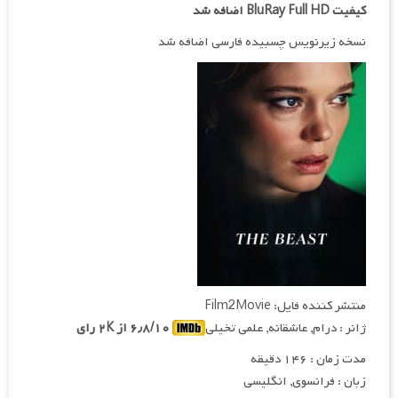
کیفیت BluRay Full HD اضافه شد
نسخه زیرنویس چسبیده فارسی اضافه شد
منتشر کننده فایل: Film2Movie
ژانر : درام, عاشقانه, علمی تخیلی
۶٫۸/۱۰ از ۲K رای
مدت زمان : ۱۴۶ دقیقه
زبان : فرانسوی, انگلیسی