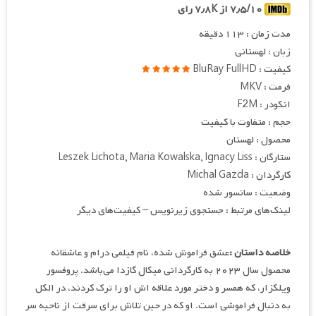
۷٫۵/۱۰ از ۷٫۸K رای
مدت زمان : ۱۱۳ دقیقه
زبان : لهستانی
کیفیت : BluRay FullHD
فرمت : MKV
انکودر : F2M
حجم : متفاوت با کیفیت
محصول : لهستان
ستارگان : Leszek Lichota, Maria Kowalska, Ignacy Liss
کارگردان : Michal Gazda
وضعیت : سانسور شده
لینک‌های مرتبط : جستجوی زیرنویس – کیفیت‌های دیگر
خلاصه داستان :
عشق فراموش شده، نام فیلمی درام و عاشقانه
محصول سال ۲۰۲۳ به کارگردانی میکال گازدا می‌باشد. پروفسور
ویلکزار، که همسر و دختر مورد علاقه اش او را ترک کردند، در الکل
به دنبال فراموشی است. او که در حین تلاش برای سرقت از ناحیه سر