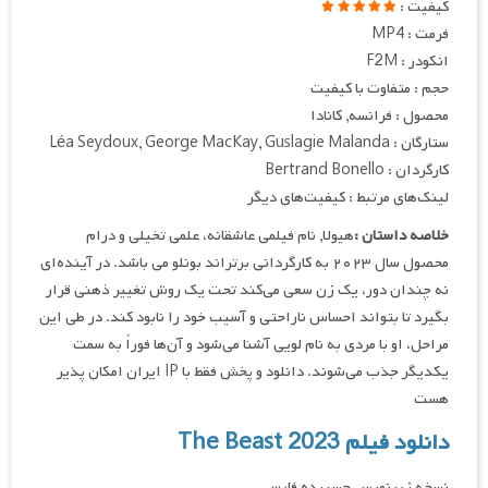
کیفیت :
فرمت : MP4
انکودر : F2M
حجم : متفاوت با کیفیت
محصول : فرانسه, کانادا
ستارگان : Léa Seydoux, George MacKay, Guslagie Malanda
کارگردان : Bertrand Bonello
لینک‌های مرتبط : کیفیت‌های دیگر
خلاصه داستان :
هیولا, نام فیلمی عاشقانه، علمی تخیلی و درام
محصول سال ۲۰۲۳ به کارگردانی برتراند بونلو می باشد. در آینده‌ای
نه چندان دور، یک زن سعی می‌کند تحت یک روش تغییر ذهنی قرار
بگیرد تا بتواند احساس ناراحتی و آسیب خود را نابود کند. در طی این
مراحل، او با مردی به نام لویی آشنا می‌شود و آن‌ها فوراً به سمت
یکدیگر جذب می‌شوند. دانلود و پخش فقط با IP ایران امکان پذیر
هست
دانلود فیلم The Beast 2023
نسخه زیرنویس چسبیده فارسی