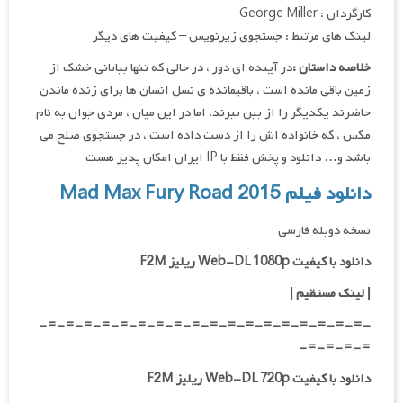
کارگردان : George Miller
لینک های مرتبط : جستجوی زیرنویس – کیفیت های دیگر
خلاصه داستان :
در آینده ای دور ، در حالی که تنها بیابانی خشک از
زمین باقی مانده است ، باقیمانده ی نسل انسان ها برای زنده ماندن
حاضرند یکدیگر را از بین ببرند. اما در این میان ، مردی جوان به نام
مکس ، که خانواده اش را از دست داده است ، در جستجوی صلح می
باشد و… دانلود و پخش فقط با IP ایران امکان پذیر هست
دانلود فیلم Mad Max Fury Road 2015
نسخه دوبله فارسی
دانلود با کیفیت Web-DL 1080p ریلیز F2M
|
لینک مستقیم
|
-=-=-=-=-=-=-=-=-=-=-=-=-=-=-=-=-=-=-
=-=-=-=-
دانلود با کیفیت Web-DL 720p ریلیز F2M