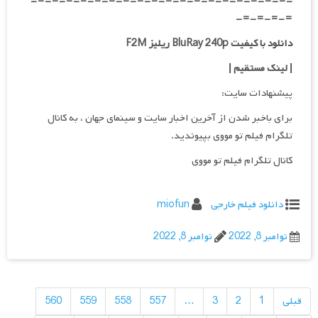
-=-=-=-=-=-=-=-=-=-=-=-=-=-=-=-=-=-=-
=-=-=-=-
دانلود با کیفیت BluRay 240p ریلیز F2M
| لینک مستقیم
|
پیشنهادات سایت:
برای باخبر شدن از آخرین اخبار سایت و سینمای جهان ، به کانال
تلگرام فیلم تو مووی بپیوندید.
کانال تلگرام فیلم تو مووی
دانلود فیلم خارجی
miofun
نوامبر 8, 2022
نوامبر 8, 2022
راهبری
نوشته‌ها
قبلی
1
2
3
…
557
558
559
560