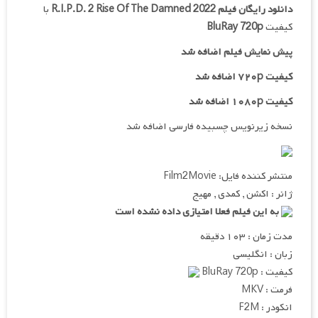
دانلود رایگان فیلم
R.I.P.D. 2 Rise Of The Damned 2022
با
کیفیت
BluRay 720p
پیش نمایش فیلم اضافه شد
کیفیت ۷۲۰p اضافه شد
کیفیت ۱۰۸۰p اضافه شد
نسخه زیرنویس چسبیده فارسی اضافه شد
منتشر کننده فایل: Film2Movie
ژانر : اکشن , کمدی , مهیج
به این فیلم فعلا امتیازی داده نشده است
مدت زمان : ۱۰۳ دقیقه
زبان : انگلیسی
کیفیت : BluRay 720p
فرمت : MKV
انکودر : F2M