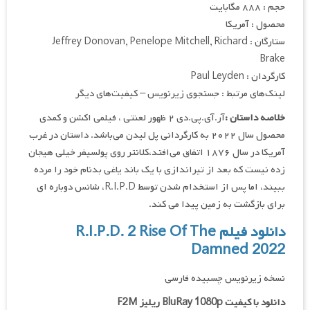
حجم : ۸۸۸ مگابایت
محصول : آمریکا
ستارگان : Jeffrey Donovan, Penelope Mitchell, Richard
Brake
کارگردان : Paul Leyden
لینک‌های مرتبط : جستجوی زیرنویس – کیفیت‌های دیگر
خلاصه داستان :
آر.آی.پی.دی ۲ ظهور لعنتی ، فیلمی اکشن و کمدی
محصول سال ۲۰۲۲ به کارگردانی پل لیدن می‌باشد. داستان در غرب
آمریکا در سال ۱۸۷۶ اتفاق می‌افتد،کلانتر روی پولسیفر خیلی هیجان
زده نیست که بعد از تیراندازی با یک باند یاغی بدنام خود را مرده
ببیند، اما پس از استخدام شدن توسط R.I.P.D، شانس دوباره ای
برای بازگشت به زمین پیدا می کند.
دانلود فیلم R.I.P.D. 2 Rise Of The
Damned 2022
نسخه زیرنویس چسبیده فارسی
دانلود با کیفیت BluRay 1080p ریلیز F2M