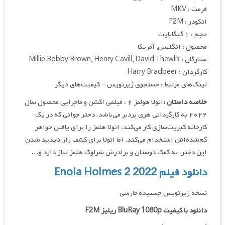
فرمت : MKV
انکودر : F2M
حجم : ۱ گیگابایت
محصول : انگلیس, آمریکا
ستارگان : Millie Bobby Brown, Henry Cavill, David Thewlis
کارگردان : Harry Bradbeer
لینک‌های مرتبط : جستجوی زیرنویس – کیفیت‌های دیگر
خلاصه داستان :
انولا هولمز ۲ ، فیلمی اکشن و ماجرایی محصول سال
۲۰۲۲ به کارگردانی هری بردبر می‌باشد. دختر جوانی که در یک
کارخانه کبریت‌سازی کار می‌کند، انولا هلمز را برای یافتن خواهر
گم‌شده‌اش استخدام می‌کند. اما انولا برای کشف راز ناپدید شدن
این دختر، به کمک دوستان و برادرش شرلوک هلمز نیاز دارد و…
دانلود فیلم Enola Holmes 2 2022
نسخه زیرنویس چسبیده فارسی
دانلود با کیفیت BluRay 1080p ریلیز F2M