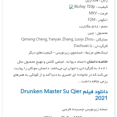
زبان : ماندارین
کیفیت : BluRay 720p
فرمت : MKV
انکودر : F2M
حجم : ۵۹۸ مگابایت
محصول : چین
ستارگان : Qimeng Cheng, Yanyan Zhang, Luoyi Zhou
کارگردان : Dachuan Li
لینک‌های مرتبط : جستجوی زیرنویس – کیفیت‌های دیگر
خلاصه داستان :
استاد دیوانه ، فیلمی اکشن و مهیج محصول سال
۲۰۲۱ به کارگردانی داچوان لی می‌باشد. داستان سو کان را روایت
می کند که در خانواده ای افسری به دنیا آمد و از کودکی به هنرهای
رزمی علاقه داشت…
دانلود فیلم Drunken Master Su Qier
2021
نسخه زیرنویس چسبیده فارسی