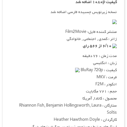
کیفیت ۱۰۸۰p اضافه شد
نسخه زیرنویس چسبیده فارسی اضافه شد
منتشر کننده فایل: Film2Movie
ژانر : کمدی , اجتماعی , خانوادگی
۶/۱۰ از ۵۶۶ رای
مدت زمان : ۷۶ دقیقه
زبان : انگلیسی
کیفیت : BluRay 720p
فرمت : MKV
انکودر : F2M
حجم : ۷۲۱ مگابایت
محصول : کانادا, آمریکا
ستارگان : Rhiannon Fish, Benjamin Hollingsworth, Laura
Soltis
کارگردان : Heather Hawthorn Doyle
لینک‌های مرتبط : جستجوی زیرنویس – کیفیت‌های دیگر