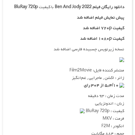
دانلود رایگان فیلم
Ben And Jody 2022
با کیفیت
BluRay 720p
پیش نمایش فیلم اضافه شد
کیفیت ۷۲۰p اضافه شد
کیفیت ۱۰۸۰p اضافه شد
نسخه زیرنویس چسبیده فارسی اضافه شد
منتشر کننده فایل: Film2Movie
ژانر : اکشن , ماجرایی , غم‌انگیز
۵٫۴/۱۰ از ۳۰۴ رای
مدت زمان : ۹۳ دقیقه
زبان : اندونزیایی
کیفیت : BluRay 720p
فرمت : MKV
انکودر : F2M
حجم : ۸۸۴ مگابایت