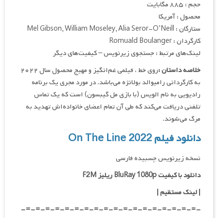
حجم : ۸۸۵ مگابایت
محصول : آمریکا
ستارگان : Mel Gibson, William Moseley, Alia Seror-O’Neill
کارگردان : Romuald Boulanger
لینک‌های مرتبط : جستجوی زیرنویس – کیفیت‌های دیگر
خلاصه داستان :
روی خط ، فیلمی غم‌انگیز و مهیج محصول سال ۲۰۲۲
به کارگردانی رامیوالد بولانژه می‌باشد. در مورد مجری یک برنامه
رادیویی به نام الویس (با بازی مل گیبسون) است که یک تماس
تلفنی دریافت می‌کند که طی آن تمام اعضای خانواده‌اش تهدید به
مرگ می‌شوند.
دانلود فیلم On The Line 2022
نسخه زیرنویس چسبیده فارسی
دانلود با کیفیت BluRay 1080p ریلیز F2M
|
لینک مستقیم
|
-=-=-=-=-=-=-=-=-=-=-=-=-=-=-=-=-=-=-