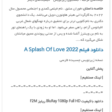
خلاصه داستان :
فوران عشق ، نام فیلمی کمدی و اجتماعی محصول سال
۲۰۲۲ به کارگردانی هیثر هاوتورن دویل می‌باشد. یک دانشجوی
دکتری به نام کلویی ترنر برای تحقیق درباره نهنگ‎های شمال غربی
اقیانوس آرام، راهی سفر می‌شود. اما او به زودی با یک راهنمای تور
به نام بن وینترز آشنا شده و پس از مدتی پیوندی عمیق میانشان
شکل می‌گیرد که….
دانلود فیلم A Splash Of Love 2022
نسخه زیرنویس چسبیده فارسی
پخش آنلاین
| لینک مستقیم
|
-=-=-=-=-=-=-=-=-=-=-=-=-=-=-=-=-=-=-
=-=-=-=-
دانلود با کیفیت BluRay 1080p Full HD ریلیز F2M
|
لینک مستقیم
|