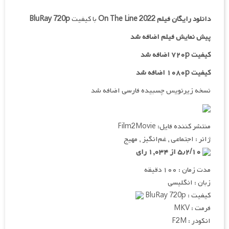
دانلود رایگان فیلم
On The Line 2022
با کیفیت
BluRay 720p
پیش نمایش فیلم اضافه شد
کیفیت ۷۲۰p اضافه شد
کیفیت ۱۰۸۰p اضافه شد
نسخه زیرنویس چسبیده فارسی اضافه شد
منتشر کننده فایل: Film2Movie
ژانر : اجتماعی , غم‌انگیز , مهیج
۵٫۲/۱۰ از ۱,۰۳۴ رای
مدت زمان : ۱۰۰ دقیقه
زبان : انگلیسی
کیفیت : BluRay 720p
فرمت : MKV
انکودر : F2M