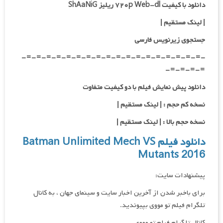
دانلود با کیفیت ۷۲۰p Web-dl ریلیز ShAaNiG
|
لینک مستقیم
|
جستجوی زیرنویس فارسی
-=-=-=-=-=-=-=-=-=-=-=-=-=-=-=-=-=-=-
=-=-=-=-
دانلود پیش نمایش فیلم با دو کیفیت متفاوت
نسخه کم حجم : | لینک مستقیم |
نسخه حجم بالا : | لینک مستقیم |
دانلود فیلم Batman Unlimited Mech VS
Mutants 2016
پیشنهادات سایت:
برای باخبر شدن از آخرین اخبار سایت و سینمای جهان ، به کانال
تلگرام فیلم تو مووی بپیوندید.
کانال تلگرام فیلم تو مووی