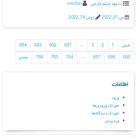
دانلود فیلم خارجی
miofun
می 21, 2022
ژوئن 18, 2022
راهبری
نوشته‌ها
قبلی
1
2
3
…
681
682
683
684
685
686
687
…
764
765
766
بعدی
اطلاعات
ورود
خوراک ورودی‌ها
خوراک دیدگاه‌ها
وردپرس