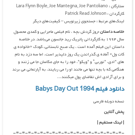
ستارگان : Lara Flynn Boyle, Joe Mantegna, Joe Pantoliano
کارگردان : Patrick Read Johnson
لینک‌های مرتبط : جستجوی زیرنویس – کیفیت‌های دیگر
خلاصه داستان :
روز گردش بچه ، نام فیلمی ماجرایی و کمدی محصول
سال ۱۹۹۴ به کارگردانی پاتریک رید جانسون می‌باشد. در خلاصه
داستان این فیلم آمده است ، یک صبح تابستانی، کودک «خانواده ی
کات ول» آماده ی گذراندن یک روز دلپذیر است، اما سه دزد به نام
های “ادی، “نوربی” و “ویکو“، خود را به جای عکاسان جا می زنند و
هنگامی که با بچه تنها می مانند او را می ربایند، به آپارتمانی می برند
و برای آزادی اش تقاضای پول میکنند…
دانلود فیلم Babys Day Out 1994
نسخه دوبله فارسی
پخش آنلاین
| لینک مستقیم
|
-=-=-=-=-=-=-=-=-=-=-=-=-=-=-=-=-=-=-