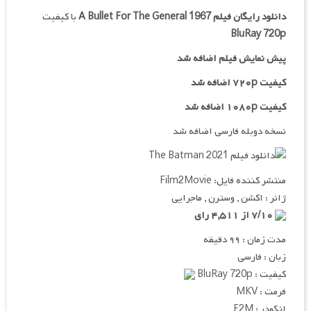
دانلود رایگان فیلم
A Bullet For The General 1967
با کیفیت
BluRay 720p
پیش نمایش فیلم اضافه شد
کیفیت ۷۲۰p اضافه شد
کیفیت ۱۰۸۰p اضافه شد
نسخه دوبله فارسی اضافه شد
منتشر کننده فایل: Film2Movie
ژانر : اکشن , وسترن , ماجرایی
۷/۱۰ از ۴,۵۱۱ رای
مدت زمان : ۹۹ دقیقه
زبان : فارسی
کیفیت : BluRay 720p
فرمت : MKV
انکودر : F2M