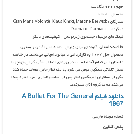
حجم : ۹۲۰ مگابایت
محصول : ایتالیا
ستارگان : Gian Maria Volontè, Klaus Kinski, Martine Beswick
کارگردان : Damiano Damiani
لینک‌های مرتبط : جستجوی زیرنویس – کیفیت‌های دیگر
خلاصه داستان :
گلوله‌ای برای ژنرال ، نام فیلمی اکشن و وسترن
محصول سال ۱۹۶۷ به کارگردانی دامیانو دامیانی می‌باشد. در خلاصه
داستان این فیلم آمده است ، در روزهای انقلاب مکزیک, ال چونچو با
تحمل تلفاتی سنگین موفق می شود به یک قطار حامل مهمات حمله کند.
یکی از مسافران امریکایی قطار پس از اثبات وفاداری اش, اجازه پیدا
می کند که به گروه آنان بپیوندد.
دانلود فیلم A Bullet For The General
1967
نسخه دوبله فارسی
پخش آنلاین