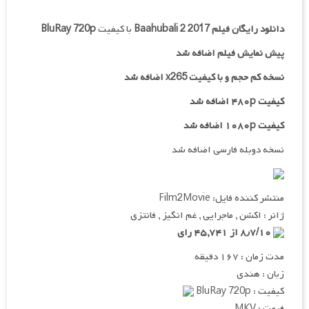
دانلود رایگان فیلم
Baahubali 2 2017
با کیفیت
BluRay 720p
پیش نمایش فیلم اضافه شد
نسخه کم حجم و با کیفیت x265 اضافه شد
کیفیت ۴۸۰p اضافه شد
کیفیت ۱۰۸۰p اضافه شد
نسخه دوبله فارسی اضافه شد
منتشر کننده فایل: Film2Movie
ژانر : اکشن , ماجرایی , غم انگیز , فانتزی
۸٫۷/۱۰ از ۴۵,۷۴۱ رای
مدت زمان : ۱۶۷ دقیقه
زبان : هندی
کیفیت : BluRay 720p
فرمت : MKV