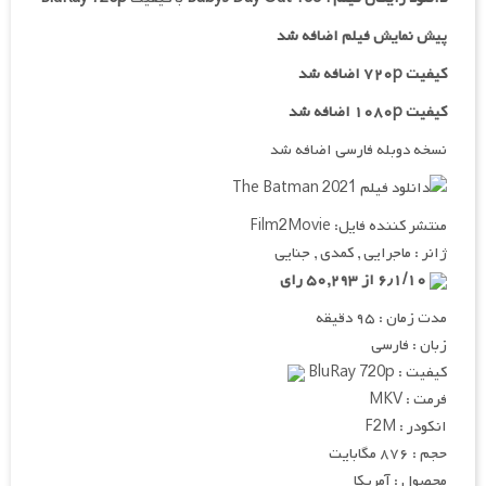
پیش نمایش فیلم اضافه شد
کیفیت ۷۲۰p اضافه شد
کیفیت ۱۰۸۰p اضافه شد
نسخه دوبله فارسی اضافه شد
منتشر کننده فایل: Film2Movie
ژانر : ماجرایی , کمدی , جنایی
۶٫۱/۱۰ از ۵۰,۲۹۳ رای
مدت زمان : ۹۵ دقیقه
زبان : فارسی
کیفیت : BluRay 720p
فرمت : MKV
انکودر : F2M
حجم : ۸۷۶ مگابایت
محصول : آمریکا