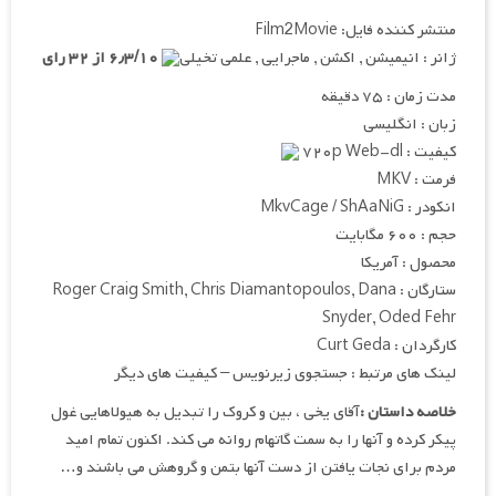
منتشر کننده فایل: Film2Movie
ژانر : انیمیشن , اکشن , ماجرایی , علمی تخیلی
۶٫۳/۱۰ از ۳۲ رای
مدت زمان : ۷۵ دقیقه
زبان : انگلیسی
کیفیت : ۷۲۰p Web-dl
فرمت : MKV
انکودر : MkvCage / ShAaNiG
حجم : ۶۰۰ مگابایت
محصول : آمریکا
ستارگان : Roger Craig Smith, Chris Diamantopoulos, Dana
Snyder, Oded Fehr
کارگردان : Curt Geda
لینک های مرتبط : جستجوی زیرنویس – کیفیت های دیگر
خلاصه داستان :
آقای یخی ، بین و کروک را تبدیل به هیولاهایی غول
پیکر کرده و آنها را به سمت گاتهام روانه می کند. اکنون تمام امید
مردم برای نجات یافتن از دست آنها بتمن و گروهش می باشند و…