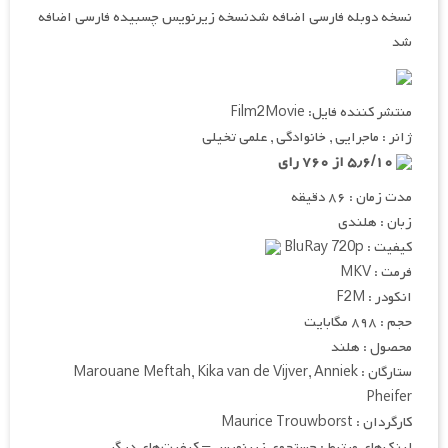
نسخه دوبله فارسی اضافه شدنسخه زیرنویس چسبیده فارسی اضافه
شد
منتشر کننده فایل: Film2Movie
ژانر : ماجرایی , خانوادگی , علمی تخیلی
۵٫۶/۱۰ از ۷۶۰ رای
مدت زمان : ۸۶ دقیقه
زبان : هلندی
کیفیت : BluRay 720p
فرمت : MKV
انکودر : F2M
حجم : ۸۹۸ مگابایت
محصول : هلند
ستارگان : Marouane Meftah, Kika van de Vijver, Anniek
Pheifer
کارگردان : Maurice Trouwborst
لینک‌های مرتبط : جستجوی زیرنویس – کیفیت‌های دیگر