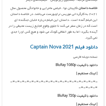
خلاصه داستان :
کاپیتان نوا ، فیلمی ماجرایی و خانوادگی محصول سال
۲۰۲۱ به کارگردانی موریس تراوبورست می‌باشد. در خلاصه داستان
این فیلم آمده است ، داستان این فیلم درباره خلبان جنگنده ای
است که در زمان سفر می کند تا جلوی وقوع فجایع زیست محیطی را در
آینده بگیرد؛ اما به طور اتفاقی کودک می شود و هیچ کس او را جدی
نمی گیرد.
دانلود فیلم Captain Nova 2021
نسخه دوبله فارسی
دانلود با کیفیت BluRay 1080p
|
لینک مستقیم |
-=-=-=-=-=-=-=-=-=-=-=-=-=-=-=-=-=-=-
=-=-=-=-
دانلود با کیفیت BluRay 720p
| لینک مستقیم |