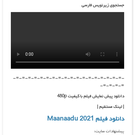
جستجوی زیرنویس فارسی
-=-=-=-=-=-=-=-=-=-=-=-=-=-=-=-=-=-=-
=-=-=-=-
دانلود پیش نمایش فیلم با کیفیت 480p
|
لینک مستقیم
|
دانلود فیلم Maanaadu 2021
پیشنهادات سایت: