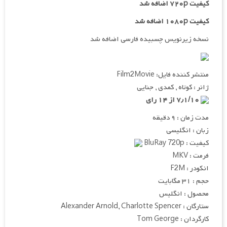
کیفیت ۷۲۰p اضافه شد
کیفیت ۱۰۸۰p اضافه شد
نسخه زیرنویس چسبیده فارسی اضافه شد
منتشر کننده فایل: Film2Movie
ژانر : کوتاه , کمدی , جنایی
۷٫۱/۱۰ از ۱۴ رای
مدت زمان : ۹ دقیقه
زبان : انگلیسی
کیفیت : BluRay 720p
فرمت : MKV
انکودر : F2M
حجم : ۳۱ مگابایت
محصول : انگلیس
ستارگان : Alexander Arnold, Charlotte Spencer
کارگردان : Tom George