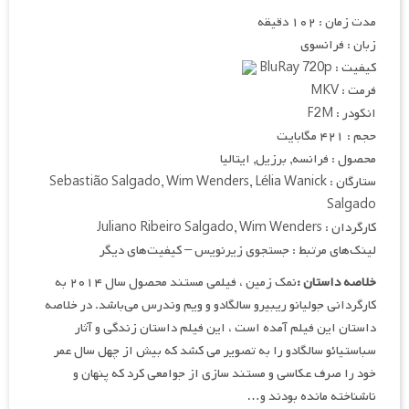
مدت زمان : ۱۰۲ دقیقه
زبان : فرانسوی
کیفیت : BluRay 720p
فرمت : MKV
انکودر : F2M
حجم : ۴۲۱ مگابایت
محصول : فرانسه, برزیل, ایتالیا
ستارگان : Sebastião Salgado, Wim Wenders, Lélia Wanick
Salgado
کارگردان : Juliano Ribeiro Salgado, Wim Wenders
لینک‌های مرتبط : جستجوی زیرنویس – کیفیت‌های دیگر
خلاصه داستان :
نمک زمین ، فیلمی مستند محصول سال ۲۰۱۴ به
کارگردانی جولیانو ریبیرو سالگادو و ویم وندرس می‌باشد. در خلاصه
داستان این فیلم آمده است ، این فیلم داستان زندگی و آثار
سباستیائو سالگادو را به تصویر می کشد که بیش از چهل سال عمر
خود را صرف عکاسی و مستند سازی از جوامعی کرد که پنهان و
ناشناخته مانده بودند و…