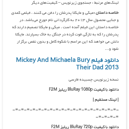
لینک‌های مرتبط : جستجوی زیرنویس – کیفیت‌های دیگر
خلاصه داستان :
میکی و مایکلا پدرشان را دفن می کنند ، فیلمی کمدی
و جنایی محصول سال ۲۰۱۳ به کارگردانی تام جورج می‌باشد. در
خلاصه داستان این فیلم آمده است ، میکی و مایکلا تصمیم دارند که
پدرشان را که به تازگی فوت کرده در جنگل به خاک بسپارند. مایکلا
دلش می خواهد که این مراسم با شکوه کامل و بدون نقص برگزار
شود و…
دانلود فیلم Mickey And Michaela Bury
Their Dad 2013
نسخه زیرنویس چسبیده فارسی
دانلود با کیفیت BluRay 1080p ریلیز F2M
|
لینک مستقیم
|
-=-=-=-=-=-=-=-=-=-=-=-=-=-=-=-=-=-=-
=-=-=-=-
دانلود با کیفیت BluRay 720p ریلیز F2M