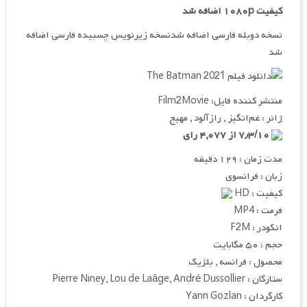
کیفیت ۱۰۸۰p اضافه شد
نسخه دوبله فارسی اضافه شدنسخه زیرنویس چسبیده فارسی اضافه
شد
منتشر کننده فایل: Film2Movie
ژانر : غم‌انگیز , رازآلود , مهیج
۷٫۳/۱۰ از ۴,۰۷۷ رای
مدت زمان : ۱۲۹ دقیقه
زبان : فرانسوی
کیفیت : HD
فرمت : MP4
انکودر : F2M
حجم : ۵۰ مگابایت
محصول : فرانسه , بلژیک
ستارگان : Pierre Niney, Lou de Laâge, André Dussollier
کارگردان : Yann Gozlan