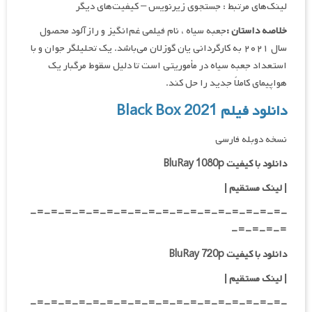
لینک‌های مرتبط : جستجوی زیرنویس – کیفیت‌های دیگر
خلاصه داستان :
جعبه سیاه ، نام فیلمی غم‌انگیز و رازآلود محصول
سال ۲۰۲۱ به کارگردانی یان گوزلان می‌باشد. یک تحلیلگر جوان و با
استعداد جعبه سیاه در مأموریتی است تا دلیل سقوط مرگبار یک
هواپیمای کاملاً جدید را حل کند.
دانلود فیلم Black Box 2021
نسخه دوبله فارسی
دانلود با کیفیت BluRay 1080p
|
لینک مستقیم |
-=-=-=-=-=-=-=-=-=-=-=-=-=-=-=-=-=-=-
=-=-=-=-
دانلود با کیفیت BluRay 720p
| لینک مستقیم |
-=-=-=-=-=-=-=-=-=-=-=-=-=-=-=-=-=-=-