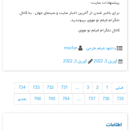
پیشنهادات سایت:
برای باخبر شدن از آخرین اخبار سایت و سینمای جهان ، به کانال
تلگرام فیلم تو مووی بپیوندید.
کانال تلگرام فیلم تو مووی
دانلود فیلم خارجی
miofun
آوریل 3, 2022
آوریل 3, 2022
راهبری
نوشته‌ها
قبلی
1
2
3
…
731
732
733
734
735
736
737
…
764
765
766
بعدی
اطلاعات