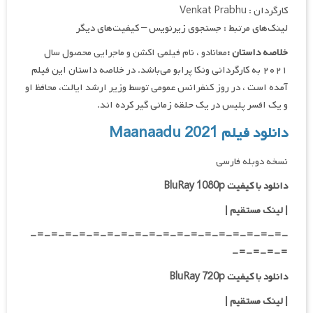
کارگردان : Venkat Prabhu
لینک‌های مرتبط : جستجوی زیرنویس – کیفیت‌های دیگر
خلاصه داستان :
معانادو ، نام فیلمی اکشن و ماجرایی محصول سال
۲۰۲۱ به کارگردانی ونکا پرابو می‌باشد. در خلاصه داستان این فیلم
آمده است ، در روز کنفرانس عمومی توسط وزیر ارشد ایالت، محافظ او
و یک افسر پلیس در یک حلقه زمانی گیر کرده اند.
دانلود فیلم Maanaadu 2021
نسخه دوبله فارسی
دانلود با کیفیت BluRay 1080p
|
لینک مستقیم |
-=-=-=-=-=-=-=-=-=-=-=-=-=-=-=-=-=-=-
=-=-=-=-
دانلود با کیفیت BluRay 720p
| لینک مستقیم |