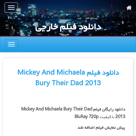
رش
تعویض
ه
ناوبری
حتوای
دانلود فیلم خارجی
صلی
تعویض
ناوبری
دانلود فیلم Mickey And Michaela
Bury Their Dad 2013
دانلود رایگان فیلم
Mickey And Michaela Bury Their Dad
2013
با کیفیت
BluRay 720p
پیش نمایش فیلم اضافه شد