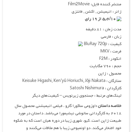
منتشر کننده فایل: Film2Movie
ژانر : انیمیشن , اکشن , فانتزی
۵٫۶/۱۰ از ۱۹ رای
مدت زمان : ۸۱ دقیقه
زبان : فارسی
کیفیت : BluRay 720p
فرمت : MKV
انکودر : F2M
حجم : ۷۹۰ مگابایت
محصول : ژاپن
ستارگان : Keisuke Higashi, Ken’yû Horiuchi, Jôji Nakata
کارگردان : Satoshi Nishimura
لینک‌های مرتبط : جستجوی زیرنویس – کیفیت‌های دیگر
خلاصه داستان :
اوزومی ساکورا گارو ، فیلمی انیمیشنی محصول سال
۲۰۱۸ به کارگردانی ساتوشی نیشیمورا می‌باشد. داستان در مورد
طبیعت ژاپن است. کیو، شهری زیبا در دوره هیان است که به شکوه
خود افتخار می‌کند. دو اونمیوجی زیبا با هم ملاقات می‌کنند و