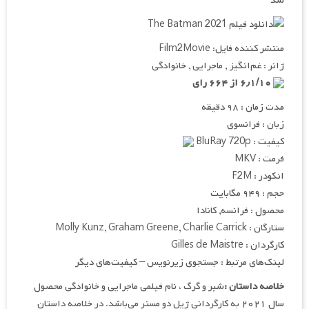
شد
منتشر کننده فایل: Film2Movie
ژانر : غم‌انگیز , ماجرایی , خانوادگی
۶٫۱/۱۰ از ۶۶۴ رای
مدت زمان : ۹۸ دقیقه
زبان : فرانسوی
کیفیت : BluRay 720p
فرمت : MKV
انکودر : F2M
حجم : ۹۴۹ مگابایت
محصول : فرانسه, کانادا
ستارگان : Molly Kunz, Graham Greene, Charlie Carrick
کارگردان : Gilles de Maistre
لینک‌های مرتبط : جستجوی زیرنویس – کیفیت‌های دیگر
خلاصه داستان :
شیر و گرگ ، نام فیلمی ماجرایی و خانوادگی محصول
سال ۲۰۲۱ به کارگردانی ژیل دو مستر می‌باشد. در خلاصه داستان