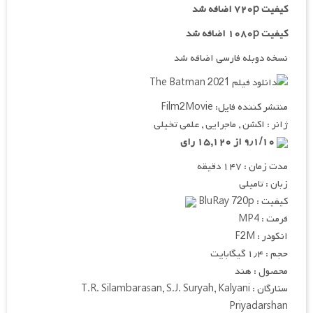
کیفیت ۷۲۰p اضافه شد
کیفیت ۱۰۸۰p اضافه شد
نسخه دوبله فارسی اضافه شد
منتشر کننده فایل: Film2Movie
ژانر : اکشن , ماجرایی , علمی تخیلی
۹٫۱/۱۰ از ۱۵,۱۲۰ رای
مدت زمان : ۱۴۷ دقیقه
زبان : تامیلی
کیفیت : BluRay 720p
فرمت : MP4
انکودر : F2M
حجم : ۱٫۴ گیگابایت
محصول : هند
ستارگان : T.R. Silambarasan, S.J. Suryah, Kalyani
Priyadarshan