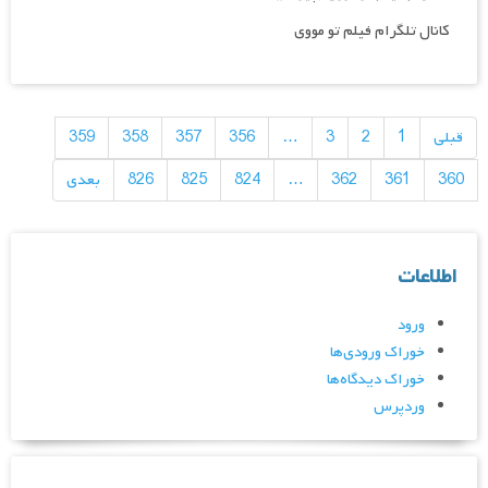
کانال تلگرام فیلم تو مووی
راهبری
نوشته‌ها
قبلی
1
2
3
…
356
357
358
359
360
361
362
…
824
825
826
بعدی
اطلاعات
ورود
خوراک ورودی‌ها
خوراک دیدگاه‌ها
وردپرس