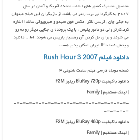
محصول مشترک کشور های ایالات متحده آمریکا و آلمان در سال
۲۰۰۷ به کارگردانی برت رتنر می باشد.از بازیگران این فیلم میتوان
به جکی چان , کریس تاکر , مکس فون سیدو و هیرویوکی سانادا اشاره
کرد.کارتر و لی دو مامور پلیس ، با یک پرونده ی جنایی دیگر رو به رو
می شوند و برای حل کردن آن رهسپار پاریس می شوند. اما… دانلود
و پخش فقط با IP ایران امکان پذیر هست
دانلود فیلم Rush Hour 3 2007
نسخه دوبله فارسی فیلم ساعت شلوغی ۳
دانلود با کیفیت BluRay 720p ریلیز F2M
| لینک مستقیم | Family
-=-=-=-=-=-=-=-=-=-=-=-=-=-=-=-=-=-=-
=-=-=-=-
دانلود با کیفیت BluRay 480p ریلیز F2M
| لینک مستقیم | Family