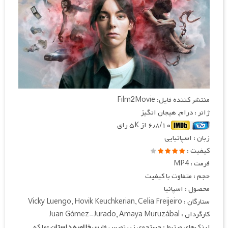
منتشر کننده فایل: Film2Movie
ژانر : درام, هیجان انگیز
۶٫۸/۱۰ از ۵K رای
زبان : اسپانیایی
کیفیت :
فرمت : MP4
حجم : متفاوت با کیفیت
محصول : اسپانیا
ستارگان : Vicky Luengo, Hovik Keuchkerian, Celia Freijeiro
کارگردان : Juan Gómez-Jurado, Amaya Muruzábal
لینک‌های مرتبط : جستجوی زیرنویس فارسی
خلاصه داستان :
ملکه