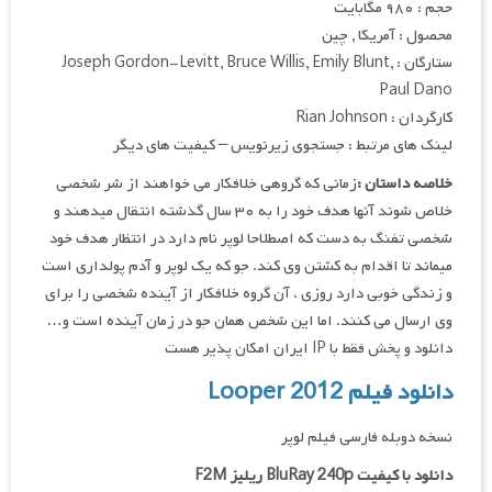
حجم : ۹۸۰ مگابایت
محصول : آمریکا , چین
ستارگان : Joseph Gordon-Levitt, Bruce Willis, Emily Blunt,
Paul Dano
کارگردان : Rian Johnson
لینک های مرتبط : جستجوی زیرنویس – کیفیت های دیگر
خلاصه داستان :
زمانی که گروهی خلافکار می خواهند از شر شخصی
خلاص شوند آنها هدف خود را به ۳۰ سال گذشته انتقال میدهند و
شخصی تفنگ به دست که اصطلاحا لوپر نام دارد در انتظار هدف خود
میماند تا اقدام به کشتن وی کند. جو که یک لوپر و آدم پولداری است
و زندگی خوبی دارد روزی ، آن گروه خلافکار از آینده شخصی را برای
وی ارسال می کنند. اما این شخص همان جو در زمان آینده است و…
دانلود و پخش فقط با IP ایران امکان پذیر هست
دانلود فیلم Looper 2012
نسخه دوبله فارسی فیلم لوپر
دانلود با کیفیت BluRay 240p ریلیز F2M