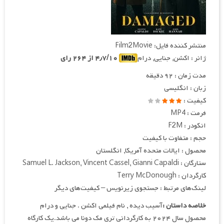
منتشر کننده فایل: Film2Movie
ژانر : اکشن, جنایی, درام
۴٫۷/۱۰ از ۲۶۴ رای
مدت زمان : ۹۲ دقیقه
زبان : انگلیسی
کیفیت :
فرمت : MP4
انکودر : F2M
حجم : متفاوت با کیفیت
محصول : ایالات متحده آمریکا, انگلستان
ستارگان : Samuel L. Jackson, Vincent Cassel, Gianni Capaldi
کارگردان : Terry McDonough
لینک‌های مرتبط : جستجوی زیرنویس – کیفیت‌های دیگر
خلاصه داستان :
آسیب دیده , نام فیلمی اکشن . جنایی و درام
محصول سال ۲۰۲۴ به کارگردانی تری مک دونا می باشد.یک کارگاه