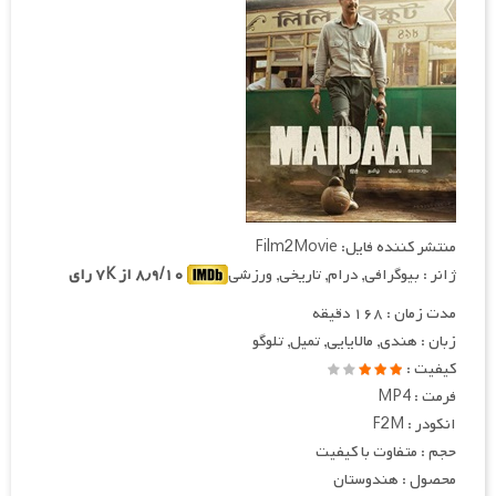
منتشر کننده فایل: Film2Movie
ژانر : بیوگرافی, درام, تاریخی, ورزشی
۸٫۹/۱۰ از ۷K رای
مدت زمان : ۱۶۸ دقیقه
زبان : هندی, مالایایی, تمیل, تلوگو
کیفیت :
فرمت : MP4
انکودر : F2M
حجم : متفاوت با کیفیت
محصول : هندوستان