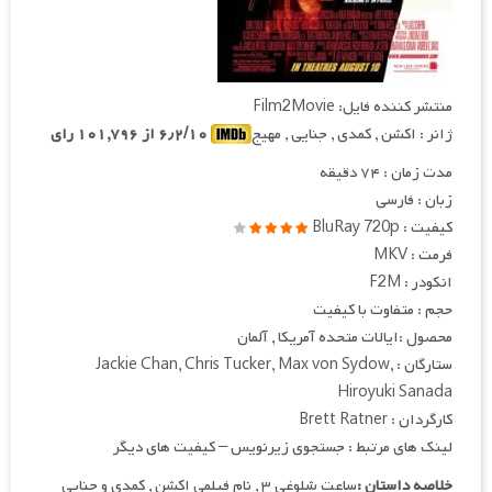
منتشر کننده فایل: Film2Movie
ژانر : اکشن , کمدی , جنایی , مهیج
۶٫۲/۱۰ از ۱۰۱,۷۹۶ رای
مدت زمان : ۷۴ دقیقه
زبان : فارسی
کیفیت : BluRay 720p
فرمت : MKV
انکودر : F2M
حجم : متفاوت با کیفیت
محصول :ایالات متحده آمریکا , آلمان
ستارگان : Jackie Chan, Chris Tucker, Max von Sydow,
Hiroyuki Sanada
کارگردان : Brett Ratner
لینک های مرتبط : جستجوی زیرنویس – کیفیت های دیگر
خلاصه داستان :
ساعت شلوغی ۳ , نام فیلمی اکشن , کمدی و جنایی