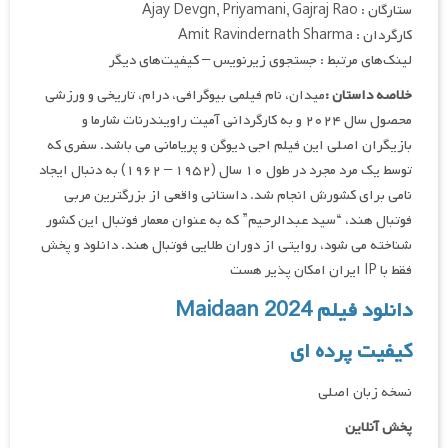
ستارگان : Ajay Devgn, Priyamani, Gajraj Rao
کارگردان : Amit Ravindernath Sharma
لینک‌های مرتبط : جستجوی زیرنویس – کیفیت‌های دیگر
خلاصه داستان :
میدان، نام فیلمی بیوگرافی، درام، تاریخی و ورزشی
محصول سال ۲۰۲۴ و به کارگردانی آمیت راویندرنات شارما و
بازیگران اصلی این فیلم اجی دیوگن و پریامانی می باشد. سفری که
توسط یک مرد مجرد در طول ۱۰ سال (۱۹۵۲ – ۱۹۶۲) به دنبال ایجاد
نامی برای کشورش انجام شد. داستانی واقعی از بزرگترین مربی
فوتبال هند، “سید عبدالرحیم” که به عنوان معمار فوتبال این کشور
شناخته می شود، روایتی از دوران طلایی فوتبال هند. دانلود و پخش
فقط با IP ایران امکان پذیر هست
دانلود فیلم Maidaan 2024
کیفیت پرده ای
نسخه زبان اصلی
پخش آنلاین