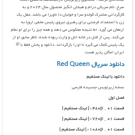
سرخ، نام سریالی درام و هیجان انگیز محصول سال ۲۰۲۴ و به
کارگردانی مشترک کولدو سرا و خولیان دا تاویرا می باشد. عقل یک
زن با استعداد فرصتی برای رهبری نیروی پلیس مخفی اروپا به
ارمغان می آورد. اما نتیجه معکوس می دهد و همه چیز را برای او تمام
می کند. پس از قتل در خانه اش و وارث ربوده شده، ناظر سابق او از
یک پلیس کمک می گیرد تا او را بازگرداند. دانلود و پخش فقط با IP
ایران امکان پذیر هست
دانلود سریال Red Queen
دانلود با لینک مستقیم
نسخه زیرنویس چسبیده فارسی
فصل اول
قسمت ۰۱ _ ۴۸۰p : | لینک مستقیم |
قسمت ۰۱ _ ۷۲۰p : | لینک مستقیم |
قسمت ۰۱ _ ۱۰۸۰p : | لینک مستقیم |