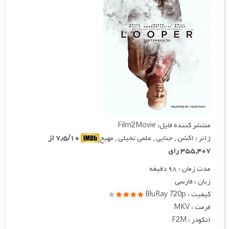
منتشر کننده فایل: Film2Movie
ژانر : اکشن , جنایی , علمی تخیلی , مهیج
۷٫۵/۱۰ از
۳۵۵,۴۰۷ رای
مدت زمان : ۹۸ دقیقه
زبان : فارسی
کیفیت : BluRay 720p
فرمت : MKV
انکودر : F2M