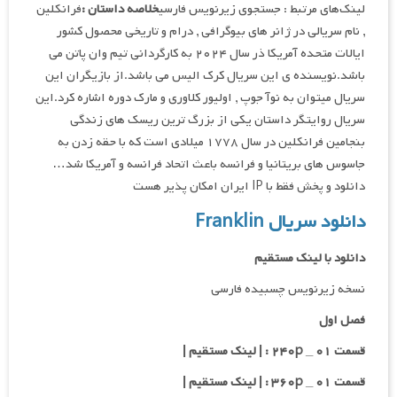
لینک‌های مرتبط : جستجوی زیرنویس فارسی
خلاصه داستان :
فرانکلین
, نام سریالی در ژانر های بیوگرافی , درام و تاریخی محصول کشور
ایالات متحده آمریکا ذر سال ۲۰۲۴ به کارگردانی تیم وان پاتن می
باشد.نویسنده ی این سریال کرک الیس می باشد.از بازیگران این
سریال میتوان به نوآ جوپ , اولیور کلاوری و مارک دوره اشاره کرد.این
سریال روایتگر داستان یکی از بزرگ ترین ریسک های زندگی
بنجامین فرانکلین در سال ۱۷۷۸ میلادی است که با حقه زدن به
جاسوس های بریتانیا و فرانسه باعث اتحاد فرانسه و آمریکا شد…
دانلود و پخش فقط با IP ایران امکان پذیر هست
دانلود سریال Franklin
دانلود با لینک مستقیم
نسخه زیرنویس چسبیده فارسی
فصل اول
قسمت ۰۱ _ ۲۴۰p : | لینک مستقیم |
قسمت ۰۱ _ ۳۶۰p : | لینک مستقیم |